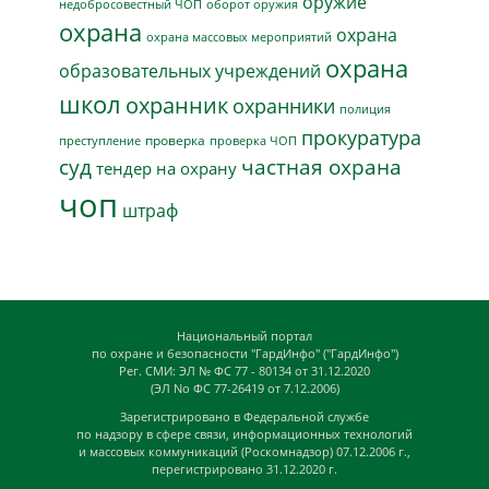
оружие
недобросовестный ЧОП
оборот оружия
охрана
охрана
охрана массовых мероприятий
охрана
образовательных учреждений
школ
охранник
охранники
полиция
прокуратура
проверка
преступление
проверка ЧОП
суд
частная охрана
тендер на охрану
чоп
штраф
Национальный портал
по охране и безопасности "ГардИнфо" ("ГардИнфо")
Рег. СМИ: ЭЛ № ФС 77 - 80134 от 31.12.2020
(ЭЛ No ФС 77-26419 от 7.12.2006)
Зарегистрировано в Федеральной службе
по надзору в сфере связи, информационных технологий
и массовых коммуникаций (Роскомнадзор) 07.12.2006 г.,
перегистрировано 31.12.2020 г.