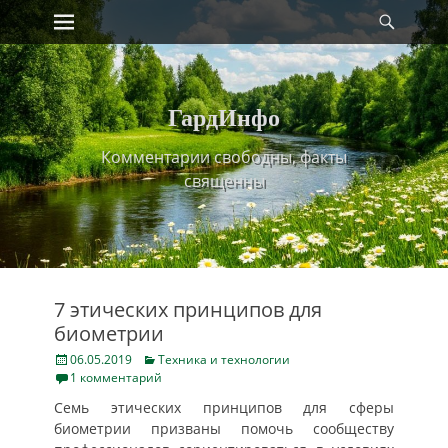
Primary Menu
Найт
Skip
to
content
ГардИнфо
Комментарии свободны, факты
священны
7 этических принципов для
биометрии
Posted
Categories
06.05.2019
Техника и технологии
on
1 комментарий
Семь этических принципов для сферы
биометрии призваны помочь сообществу