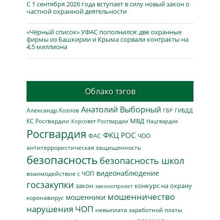
С 1 сентября 2026 года вступает в силу новый закон о
частной охранной деятельности
«Чёрный список» УФАС пополнился: две охранные
фирмы из Башкирии и Крыма сорвали контракты на
4,5 миллиона
Облако тэгов
Анатолий Выборный
Александр Козлов
ГБР
ГИБДД
МВД
КС Росгвардии
Нацгвардия
Корсовет Росгвардии
Росгвардия
ФКЦ РОС
ФАС
ЧОО
антитеррористическая защищенность
безопасность
безопасность школ
видеонаблюдение
взаимодействие с ЧОП
госзакупки
закон
конкурс на охрану
законопроект
мошенничество
мошенники
коронавирус
нарушения ЧОП
невыплата заработной платы