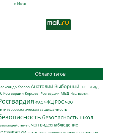
« Июл
Облако тэгов
Анатолий Выборный
лександр Козлов
ГБР
ГИБДД
МВД
С Росгвардии
Нацгвардия
Корсовет Росгвардии
Росгвардия
ФКЦ РОС
ФАС
ЧОО
нтитеррористическая защищенность
безопасность
безопасность школ
видеонаблюдение
заимодействие с ЧОП
госзакупки
закон
конкурс на охрану
законопроект