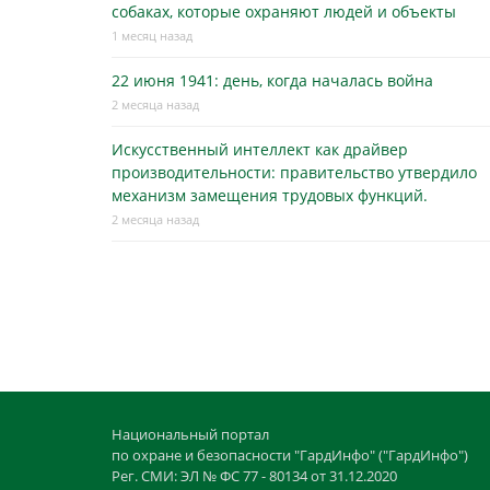
собаках, которые охраняют людей и объекты
1 месяц назад
22 июня 1941: день, когда началась война
2 месяца назад
Искусственный интеллект как драйвер
производительности: правительство утвердило
механизм замещения трудовых функций.
2 месяца назад
Национальный портал
по охране и безопасности "ГардИнфо" ("ГардИнфо")
Рег. СМИ: ЭЛ № ФС 77 - 80134 от 31.12.2020