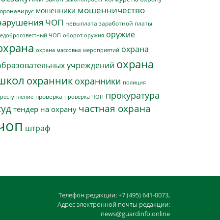
мошенничество
мошенники
оронавирус
нарушения ЧОП
невыплата заработной платы
оружие
едобросовестный ЧОП
оборот оружия
охрана
охрана
охрана массовых мероприятий
охрана
образовательных учреждений
школ
охранник
охранники
полиция
прокуратура
проверка
реступление
проверка ЧОП
суд
частная охрана
тендер на охрану
чоп
штраф
Телефон редакции: +7 (495) 641-0073,
Адрес электронной почты редакции:
news@guardinfo.online