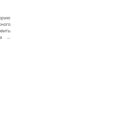
торию
ного
овить
 на
…