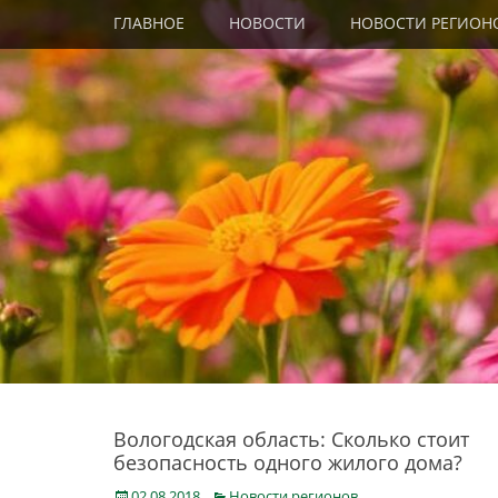
Primary Menu
Skip
ГЛАВНОЕ
НОВОСТИ
НОВОСТИ РЕГИОН
to
content
Вологодская область: Сколько стоит
безопасность одного жилого дома?
Posted
Categories
02.08.2018
Новости регионов