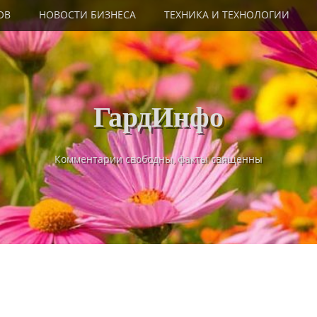
ОВ
НОВОСТИ БИЗНЕСА
ТЕХНИКА И ТЕХНОЛОГИИ
ГардИнфо
Комментарии свободны, факты священны