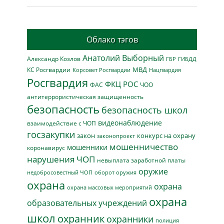
Облако тэгов
Анатолий Выборный
Александр Козлов
ГБР
ГИБДД
МВД
КС Росгвардии
Нацгвардия
Корсовет Росгвардии
Росгвардия
ФКЦ РОС
ФАС
ЧОО
антитеррористическая защищенность
безопасность
безопасность школ
видеонаблюдение
взаимодействие с ЧОП
госзакупки
закон
конкурс на охрану
законопроект
мошенничество
мошенники
коронавирус
нарушения ЧОП
невыплата заработной платы
оружие
недобросовестный ЧОП
оборот оружия
охрана
охрана
охрана массовых мероприятий
охрана
образовательных учреждений
школ
охранник
охранники
полиция