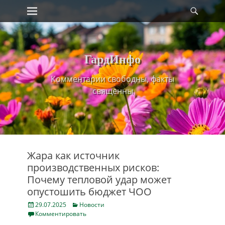
Primary Menu
Найт
Skip
to
content
ГардИнфо
Комментарии свободны, факты
священны
Жара как источник
производственных рисков:
Почему тепловой удар может
опустошить бюджет ЧОО
Posted
Categories
29.07.2025
Новости
on
Комментировать