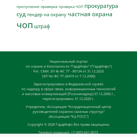
прокуратура
проверка
преступление
проверка ЧОП
суд
частная охрана
тендер на охрану
чоп
штраф
Национальный портал
по охране и безопасности "ГардИнфо" ("ГардИнфо")
Рег. СМИ: ЭЛ № ФС 77 - 80134 от 31.12.2020
(ЭЛ No ФС 77-26419 от 7.12.2006)
Зарегистрировано в Федеральной службе
по надзору в сфере связи, информационных технологий
и массовых коммуникаций (Роскомнадзор) 07.12.2006 г.,
перегистрировано 31.12.2020 г.
Учредитель: Ассоциация "Координационный центр
руководителей охранно-сыскных структур"
(Ассоциация "КЦ РОСС")
Copyright © 2026
ГардИнфо
Все права защищены.
Телефон редакции: +7 (495) 641-0073,