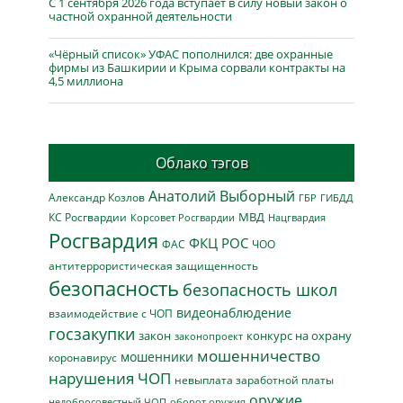
С 1 сентября 2026 года вступает в силу новый закон о
частной охранной деятельности
«Чёрный список» УФАС пополнился: две охранные
фирмы из Башкирии и Крыма сорвали контракты на
4,5 миллиона
Облако тэгов
Анатолий Выборный
Александр Козлов
ГБР
ГИБДД
МВД
КС Росгвардии
Нацгвардия
Корсовет Росгвардии
Росгвардия
ФКЦ РОС
ФАС
ЧОО
антитеррористическая защищенность
безопасность
безопасность школ
видеонаблюдение
взаимодействие с ЧОП
госзакупки
закон
конкурс на охрану
законопроект
мошенничество
мошенники
коронавирус
нарушения ЧОП
невыплата заработной платы
оружие
недобросовестный ЧОП
оборот оружия