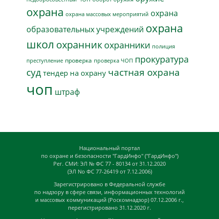
охрана
охрана
охрана массовых мероприятий
охрана
образовательных учреждений
школ
охранник
охранники
полиция
прокуратура
проверка
преступление
проверка ЧОП
суд
частная охрана
тендер на охрану
чоп
штраф
Национальный портал
по охране и безопасности "ГардИнфо" ("ГардИнфо")
Рег. СМИ: ЭЛ № ФС 77 - 80134 от 31.12.2020
(ЭЛ No ФС 77-26419 от 7.12.2006)
Зарегистрировано в Федеральной службе
по надзору в сфере связи, информационных технологий
и массовых коммуникаций (Роскомнадзор) 07.12.2006 г.,
перегистрировано 31.12.2020 г.