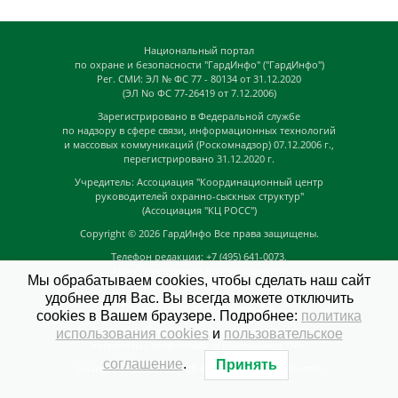
Национальный портал
по охране и безопасности "ГардИнфо" ("ГардИнфо")
Рег. СМИ: ЭЛ № ФС 77 - 80134 от 31.12.2020
(ЭЛ No ФС 77-26419 от 7.12.2006)
Зарегистрировано в Федеральной службе
по надзору в сфере связи, информационных технологий
и массовых коммуникаций (Роскомнадзор) 07.12.2006 г.,
перегистрировано 31.12.2020 г.
Учредитель: Ассоциация "Координационный центр
руководителей охранно-сыскных структур"
(Ассоциация "КЦ РОСС")
Copyright © 2026
ГардИнфо
Все права защищены.
Телефон редакции: +7 (495) 641-0073,
Адрес электронной почты редакции:
Мы обрабатываем cookies, чтобы сделать наш сайт
news@guardinfo.online
удобнее для Вас. Вы всегда можете отключить
Главный редактор: Кузьмин Д.А.
cookies в Вашем браузере. Подробнее:
политика
На сайте могут быть размещены
использования cookies
и
пользовательское
материалы с возрастным ограничением "16+"
соглашение
.
Принять
GuardInfo based on Catch Adaptive by
Catch Themes