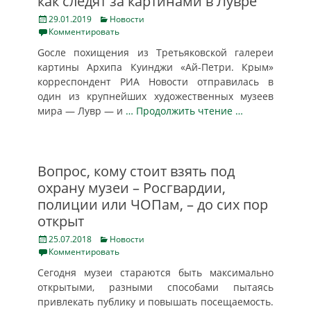
как следят за картинами в Лувре
Posted
Categories
29.01.2019
Новости
on
Комментировать
Gосле похищения из Третьяковской галереи
картины Архипа Куинджи «Ай-Петри. Крым»
корреспондент РИА Новости отправилась в
один из крупнейших художественных музеев
мира — Лувр — и
… Продолжить чтение …
Вопрос, кому стоит взять под
охрану музеи – Росгвардии,
полиции или ЧОПам, – до сих пор
открыт
Posted
Categories
25.07.2018
Новости
on
Комментировать
Сегодня музеи стараются быть максимально
открытыми, разными способами пытаясь
привлекать публику и повышать посещаемость.