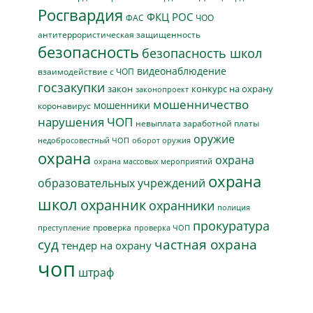
Росгвардия
ФКЦ РОС
ФАС
ЧОО
антитеррористическая защищенность
безопасность
безопасность школ
видеонаблюдение
взаимодействие с ЧОП
госзакупки
закон
конкурс на охрану
законопроект
мошенничество
мошенники
коронавирус
нарушения ЧОП
невыплата заработной платы
оружие
недобросовестный ЧОП
оборот оружия
охрана
охрана
охрана массовых мероприятий
охрана
образовательных учреждений
школ
охранник
охранники
полиция
прокуратура
проверка
преступление
проверка ЧОП
суд
частная охрана
тендер на охрану
чоп
штраф