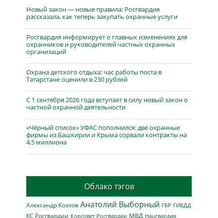
Новый закон — новые правила: Росгвардия
рассказала, как теперь закупать охранные услуги
Росгвардия информирует о главных изменениях для
охранников и руководителей частных охранных
организаций
Охрана детского отдыха: час работы поста в
Татарстане оценили в 230 рублей
С 1 сентября 2026 года вступает в силу новый закон о
частной охранной деятельности
«Чёрный список» УФАС пополнился: две охранные
фирмы из Башкирии и Крыма сорвали контракты на
4,5 миллиона
Облако тэгов
Анатолий Выборный
Александр Козлов
ГБР
ГИБДД
МВД
КС Росгвардии
Нацгвардия
Корсовет Росгвардии