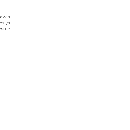
омал
еснул
ем не