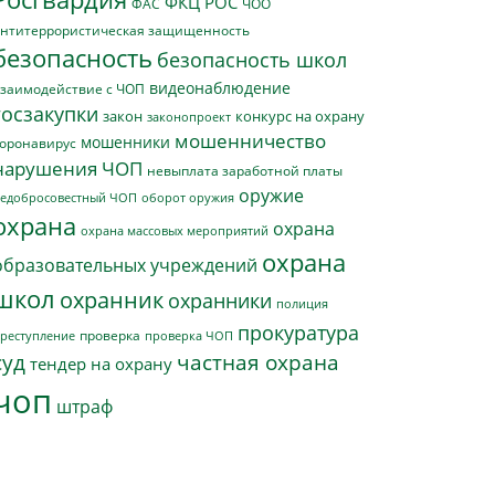
ФКЦ РОС
ФАС
ЧОО
нтитеррористическая защищенность
безопасность
безопасность школ
видеонаблюдение
заимодействие с ЧОП
госзакупки
закон
конкурс на охрану
законопроект
мошенничество
мошенники
оронавирус
нарушения ЧОП
невыплата заработной платы
оружие
едобросовестный ЧОП
оборот оружия
охрана
охрана
охрана массовых мероприятий
охрана
образовательных учреждений
школ
охранник
охранники
полиция
прокуратура
проверка
реступление
проверка ЧОП
суд
частная охрана
тендер на охрану
чоп
штраф