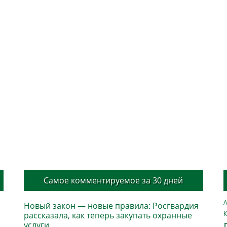
Самое комментируемое за 30 дней
А
Новый закон — новые правила: Росгвардия
К
рассказала, как теперь закупать охранные
услуги