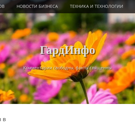
ОВ
НОВОСТИ БИЗНЕСА
ТЕХНИКА И ТЕХНОЛОГИИ
ГардИнфо
Комментарии свободны, факты священны
ы в