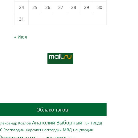
24
25
26
27
28
29
30
31
« Июл
Облако тэгов
Анатолий Выборный
лександр Козлов
ГБР
ГИБДД
МВД
С Росгвардии
Нацгвардия
Корсовет Росгвардии
Росгвардия