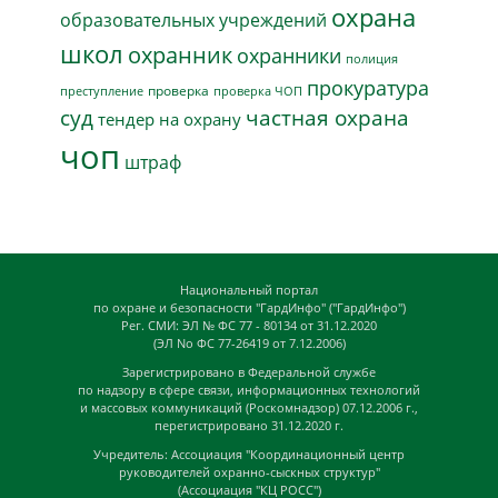
охрана
образовательных учреждений
школ
охранник
охранники
полиция
прокуратура
проверка
преступление
проверка ЧОП
суд
частная охрана
тендер на охрану
чоп
штраф
Национальный портал
по охране и безопасности "ГардИнфо" ("ГардИнфо")
Рег. СМИ: ЭЛ № ФС 77 - 80134 от 31.12.2020
(ЭЛ No ФС 77-26419 от 7.12.2006)
Зарегистрировано в Федеральной службе
по надзору в сфере связи, информационных технологий
и массовых коммуникаций (Роскомнадзор) 07.12.2006 г.,
перегистрировано 31.12.2020 г.
Учредитель: Ассоциация "Координационный центр
руководителей охранно-сыскных структур"
(Ассоциация "КЦ РОСС")