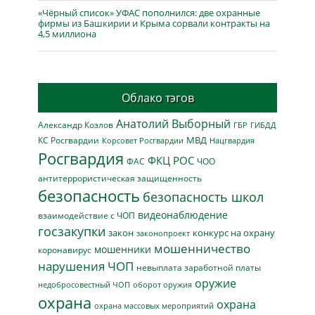
«Чёрный список» УФАС пополнился: две охранные
фирмы из Башкирии и Крыма сорвали контракты на
4,5 миллиона
Облако тэгов
Анатолий Выборный
Александр Козлов
ГБР
ГИБДД
МВД
КС Росгвардии
Нацгвардия
Корсовет Росгвардии
Росгвардия
ФКЦ РОС
ФАС
ЧОО
антитеррористическая защищенность
безопасность
безопасность школ
видеонаблюдение
взаимодействие с ЧОП
госзакупки
закон
конкурс на охрану
законопроект
мошенничество
мошенники
коронавирус
нарушения ЧОП
невыплата заработной платы
оружие
недобросовестный ЧОП
оборот оружия
охрана
охрана
охрана массовых мероприятий