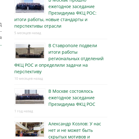
ежегодное заседание
Президиума ФКЦ РОС:
итоги работы, новые стандарты и
Д
перспективы отрасли
-
5 месяцев назад
я
…
В Ставрополе подвели
итоги работы
региональных отделений
ФКЦ РОС и определили задачи на
перспективу
10 месяцев назад
В Москве состоялось
ежегодное заседание
Президиума ФКЦ РОС
1 год назад
Александр Козлов: У нас
нет и не может быть
скрытых мотивов и