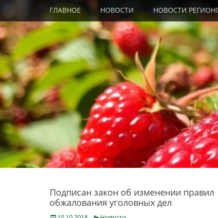
Primary Menu
Skip
ГЛАВНОЕ
НОВОСТИ
НОВОСТИ РЕГИОН
to
content
Подписан закон об изменении правил
обжалования уголовных дел
Posted
Categories
15.10.2018
Новости