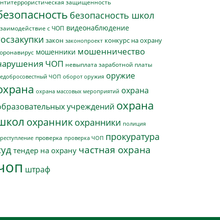
нтитеррористическая защищенность
безопасность
безопасность школ
видеонаблюдение
заимодействие с ЧОП
госзакупки
закон
конкурс на охрану
законопроект
мошенничество
мошенники
оронавирус
нарушения ЧОП
невыплата заработной платы
оружие
едобросовестный ЧОП
оборот оружия
охрана
охрана
охрана массовых мероприятий
охрана
образовательных учреждений
школ
охранник
охранники
полиция
прокуратура
проверка
реступление
проверка ЧОП
суд
частная охрана
тендер на охрану
чоп
штраф