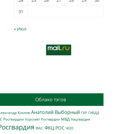
24
25
26
27
28
29
30
31
« Июл
Облако тэгов
Анатолий Выборный
лександр Козлов
ГБР
ГИБДД
МВД
С Росгвардии
Нацгвардия
Корсовет Росгвардии
Росгвардия
ФКЦ РОС
ФАС
ЧОО