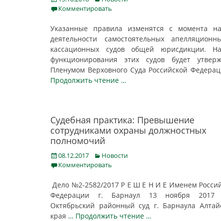
on
Комментировать
Указанные правила изменятся с момента на
деятельности самостоятельных апелляционн
кассационных судов общей юрисдикции. На
функционирования этих судов будет утверж
Пленумом Верховного Суда Российской Федера
Продолжить чтение …
Судебная практика: Превышение
сотрудниками охраны должностных
полномочий
Posted
Categories
08.12.2017
Новости
on
Комментировать
Дело №2-2582/2017 Р Е Ш Е Н И Е Именем Росси
Федерации г. Барнаул 13 ноября 2017 
Октябрьский районный суд г. Барнаула Алтай
края
… Продолжить чтение …