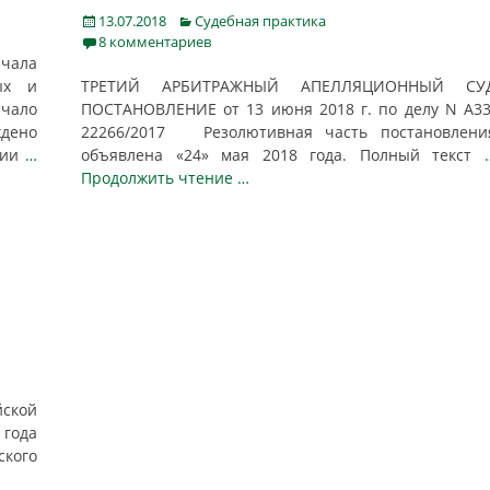
Posted
Categories
13.07.2018
Судебная практика
on
8 комментариев
чала
ых и
ТРЕТИЙ АРБИТРАЖНЫЙ АПЕЛЛЯЦИОННЫЙ СУ
чало
ПОСТАНОВЛЕНИЕ от 13 июня 2018 г. по делу N А33
дено
22266/2017 Резолютивная часть постановлени
ции
…
объявлена «24» мая 2018 года. Полный текст
Продолжить чтение …
йской
года
ского