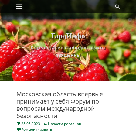
Primary Menu
Найт
Skip
to
content
ГардИнфо
Комментарии свободны, факты
священны
Московская область впервые
принимает у себя Форум по
вопросам международной
безопасности
Posted
Categories
25.05.2023
Новости регионов
on
Комментировать