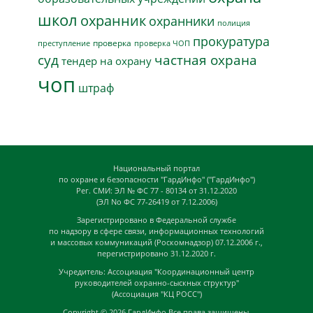
школ
охранник
охранники
полиция
прокуратура
проверка
преступление
проверка ЧОП
суд
частная охрана
тендер на охрану
чоп
штраф
Национальный портал
по охране и безопасности "ГардИнфо" ("ГардИнфо")
Рег. СМИ: ЭЛ № ФС 77 - 80134 от 31.12.2020
(ЭЛ No ФС 77-26419 от 7.12.2006)
Зарегистрировано в Федеральной службе
по надзору в сфере связи, информационных технологий
и массовых коммуникаций (Роскомнадзор) 07.12.2006 г.,
перегистрировано 31.12.2020 г.
Учредитель: Ассоциация "Координационный центр
руководителей охранно-сыскных структур"
(Ассоциация "КЦ РОСС")
Copyright © 2026
ГардИнфо
Все права защищены.