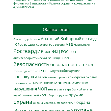
фирмы из Башкирии и Крыма сорвали контракты на
4,5 миллиона
Облако тэгов
Анатолий Выборный
Александр Козлов
ГБР
ГИБДД
МВД
КС Росгвардии
Нацгвардия
Корсовет Росгвардии
Росгвардия
ФКЦ РОС
ФАС
ЧОО
антитеррористическая защищенность
безопасность
безопасность школ
видеонаблюдение
взаимодействие с ЧОП
госзакупки
закон
конкурс на охрану
законопроект
мошенничество
мошенники
коронавирус
нарушения ЧОП
невыплата заработной платы
оружие
недобросовестный ЧОП
оборот оружия
охрана
охрана
охрана массовых мероприятий
охрана
образовательных учреждений