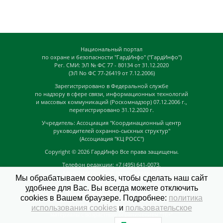
Национальный портал
по охране и безопасности "ГардИнфо" ("ГардИнфо")
Рег. СМИ: ЭЛ № ФС 77 - 80134 от 31.12.2020
(ЭЛ No ФС 77-26419 от 7.12.2006)
Зарегистрировано в Федеральной службе
по надзору в сфере связи, информационных технологий
и массовых коммуникаций (Роскомнадзор) 07.12.2006 г.,
перегистрировано 31.12.2020 г.
Учредитель: Ассоциация "Координационный центр
руководителей охранно-сыскных структур"
(Ассоциация "КЦ РОСС")
Copyright © 2026
ГардИнфо
Все права защищены.
Телефон редакции: +7 (495) 641-0073,
Адрес электронной почты редакции:
Мы обрабатываем cookies, чтобы сделать наш сайт
news@guardinfo.online
удобнее для Вас. Вы всегда можете отключить
Главный редактор: Кузьмин Д.А.
cookies в Вашем браузере. Подробнее:
политика
На сайте могут быть размещены
использования cookies
и
пользовательское
материалы с возрастным ограничением "16+"