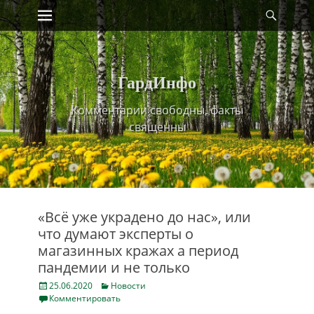
Primary Menu
Найт
Skip
to
content
ГардИнфо
Комментарии свободны, факты
священны
«Всё уже украдено до нас», или
что думают эксперты о
магазинных кражах а период
пандемии и не только
Posted
Categories
25.06.2020
Новости
on
Комментировать