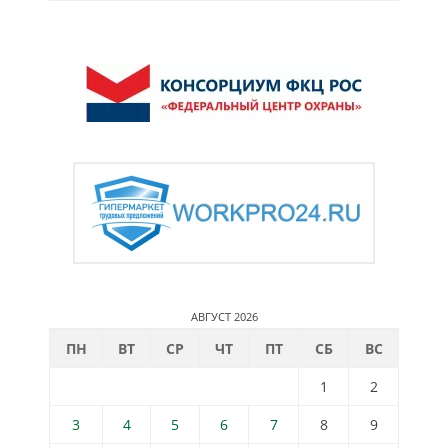
АВГУСТ 2026
ПН
ВТ
СР
ЧТ
ПТ
СБ
ВС
1
2
3
4
5
6
7
8
9