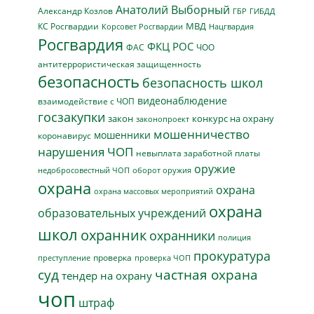
Анатолий Выборный
Александр Козлов
ГБР
ГИБДД
МВД
КС Росгвардии
Нацгвардия
Корсовет Росгвардии
Росгвардия
ФКЦ РОС
ФАС
ЧОО
антитеррористическая защищенность
безопасность
безопасность школ
видеонаблюдение
взаимодействие с ЧОП
госзакупки
закон
конкурс на охрану
законопроект
мошенничество
мошенники
коронавирус
нарушения ЧОП
невыплата заработной платы
оружие
недобросовестный ЧОП
оборот оружия
охрана
охрана
охрана массовых мероприятий
охрана
образовательных учреждений
школ
охранник
охранники
полиция
прокуратура
проверка
преступление
проверка ЧОП
суд
частная охрана
тендер на охрану
чоп
штраф