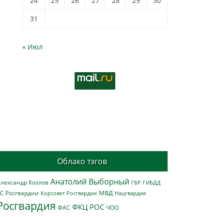
24
25
26
27
28
29
30
31
« Июл
Облако тэгов
Анатолий Выборный
лександр Козлов
ГБР
ГИБДД
МВД
С Росгвардии
Нацгвардия
Корсовет Росгвардии
Росгвардия
ФКЦ РОС
ФАС
ЧОО