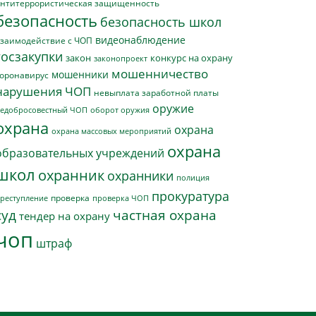
нтитеррористическая защищенность
безопасность
безопасность школ
видеонаблюдение
заимодействие с ЧОП
госзакупки
закон
конкурс на охрану
законопроект
мошенничество
мошенники
оронавирус
нарушения ЧОП
невыплата заработной платы
оружие
едобросовестный ЧОП
оборот оружия
охрана
охрана
охрана массовых мероприятий
охрана
образовательных учреждений
школ
охранник
охранники
полиция
прокуратура
проверка
реступление
проверка ЧОП
суд
частная охрана
тендер на охрану
чоп
штраф