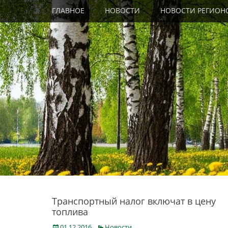
Primary Menu
Skip
ГЛАВНОЕ
НОВОСТИ
НОВОСТИ РЕГИОН
to
content
Транспортный налог включат в цену
топлива
Posted
Categories
01.12.2016
Новости