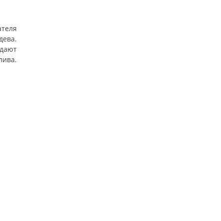
теля
ева.
ждают
лива.