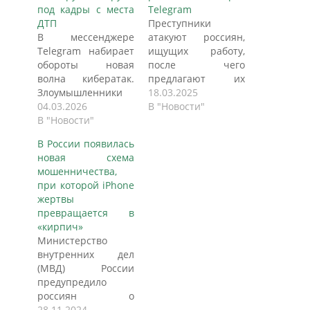
под кадры с места
Telegram
ДТП
Преступники
В мессенджере
атакуют россиян,
Telegram набирает
ищущих работу,
обороты новая
после чего
волна кибератак.
предлагают их
Злоумышленники
контактам в
18.03.2025
делают ставку на
04.03.2026
Telegram
В "Новости"
человеческие
В "Новости"
установить
эмоции — страх,
вирусное
В России появилась
сочувствие,
приложение под
новая схема
желание помочь.
видом «опроса от
мошенничества,
Они рассылают в
«Единой России».
при которой iPhone
крупных чатах
За три недели
жертвы
сообщения о якобы
украдено почти 6
превращается в
случившемся ДТП с
млн руб., пишет
«кирпич»
участием знакомых
РБК. Мошенники
Министерство
и прикрепляют
начали применять
внутренних дел
ссылки на
новую схему
(МВД) России
«шокирующее
против ищущих
предупредило
видео». В
работу россиян,
россиян о
реальности за
жертвами которой
мошенниках,
28.11.2024