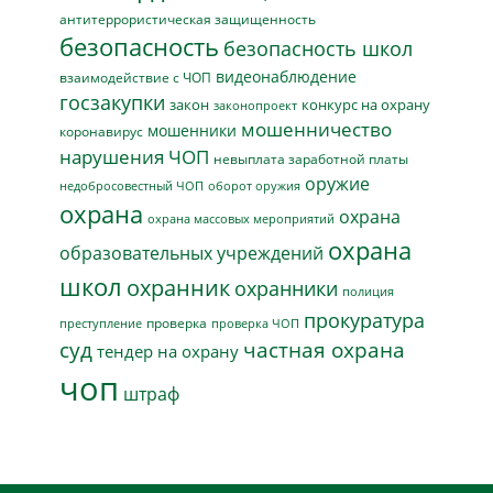
антитеррористическая защищенность
безопасность
безопасность школ
видеонаблюдение
взаимодействие с ЧОП
госзакупки
закон
конкурс на охрану
законопроект
мошенничество
мошенники
коронавирус
нарушения ЧОП
невыплата заработной платы
оружие
недобросовестный ЧОП
оборот оружия
охрана
охрана
охрана массовых мероприятий
охрана
образовательных учреждений
школ
охранник
охранники
полиция
прокуратура
проверка
преступление
проверка ЧОП
суд
частная охрана
тендер на охрану
чоп
штраф