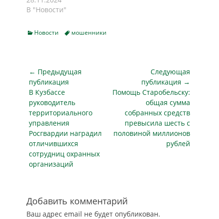
ними скрываются
становятся как
которые массово
В "Новости"
вредоносные
сами соискатели,
взламывают iPhone
программы,
так и их контакты,…
под видом
которые вычищают
Categories
Tags
Новости
мошенники
установки
аккаунты и
удаленных из App
банковские…
Store приложений.
Россиянам
Навигация
← Предыдущая
Следующая
обещают вернуть
по
публикация
публикация →
на телефон
Предыдущая
Следующая
В Кузбассе
Помощь Старобельску:
записям
приложение банка -
публикация
публикация
руководитель
общая сумма
для этого
территориального
собранных средств
необходимо зайти в
управления
превысила шесть с
Apple ID
Росгвардии наградил
половиной миллионов
злоумышленника и
отличившихся
рублей
ввести личные
сотрудниц охранных
данные. iPhone
организаций
блокируется после
таких манипуляций,
а за разблокировку
требуют…
Добавить комментарий
Ваш адрес email не будет опубликован.