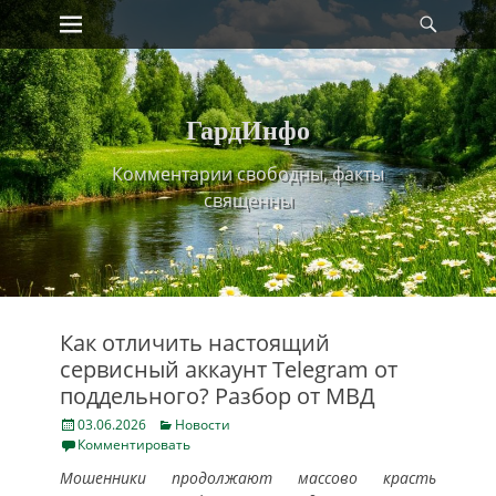
Primary Menu
Найт
Skip
to
content
ГардИнфо
Комментарии свободны, факты
священны
Как отличить настоящий
сервисный аккаунт Telegram от
поддельного? Разбор от МВД
Posted
Categories
03.06.2026
Новости
on
Комментировать
Мошенники продолжают массово красть