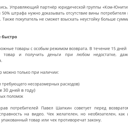
ились. Управляющий партнёр юридической группы «Ком-Юнити
я 50% штрафа нужно доказывать отсутствие вины потребителя 
о. Также покупатель не сможет взыскать неустойку больше сумм
е быстро
ложные товары с особым режимом возврата. В течение 15 дней 
й товар и получить деньги при любом недостатке, даж
я.
р можно только при наличии:
и требующего несоразмерных расходов)
 30 дней в году)
ных поломок
рав потребителей Павел Шапкин советует перед возврато
правность на видео. Чек желателен, но необязателен, как 
 упакованный товар или чек противоречат закону.