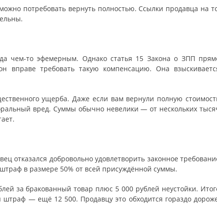
 можно потребовать вернуть полностью. Ссылки продавца на то
тельны.
да чем-то эфемерным. Однако статья 15 Закона о ЗПП прям
 он вправе требовать такую компенсацию. Она взыскиваетс
ественного ущерба. Даже если вам вернули полную стоимост
оральный вред. Суммы обычно невелики — от нескольких тыся
тает.
авец отказался добровольно удовлетворить законное требовани
го штраф в размере 50% от всей присуждённой суммы.
блей за бракованный товар плюс 5 000 рублей неустойки. Итог
я штраф — ещё 12 500. Продавцу это обходится гораздо дороже