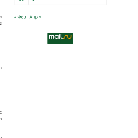
и
« Фев
Апр »
е
а
с
в
о