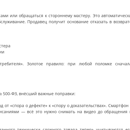
 сами или обращаться к стороннему мастеру. Это автоматическ
служивание. Продавец получит основание отказать в возврат
стера
ии
требителя». Золотое правило: при любой поломке сначал
№ 500-ФЗ, внёсший важные поправки:
д от «спора о дефекте» к «спору о доказательствах». Смартфон 
висаниями — всё это нужно снимать на видео до обращения 
ванного технически сложного товара теперь учитываются ег