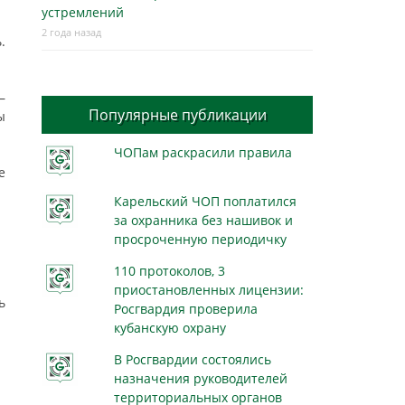
устремлений
2 года назад
.
—
Популярные публикации
ы
ЧОПам раскрасили правила
е
Карельский ЧОП поплатился
за охранника без нашивок и
просроченную периодичку
110 протоколов, 3
приостановленных лицензии:
ь
Росгвардия проверила
кубанскую охрану
В Росгвардии состоялись
назначения руководителей
территориальных органов