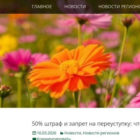
Primary Menu
Skip
ГЛАВНОЕ
НОВОСТИ
НОВОСТИ РЕГИОН
to
content
50% штраф и запрет на переуступку: ч
Posted
Categories
16.03.2026
Новости
,
Новости регионов
on
Комментировать