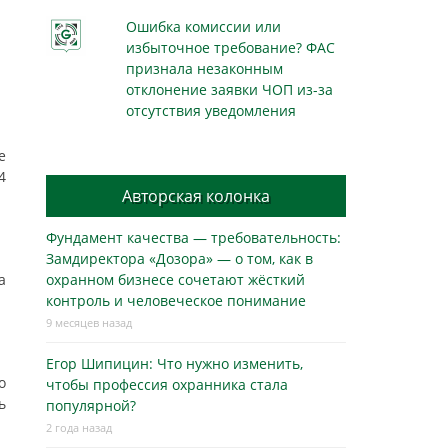
Ошибка комиссии или
избыточное требование? ФАС
признала незаконным
отклонение заявки ЧОП из-за
отсутствия уведомления
е
4
Авторская колонка
Фундамент качества — требовательность:
Замдиректора «Дозора» — о том, как в
а
охранном бизнесe сочетают жёсткий
контроль и человеческое понимание
9 месяцев назад
Егор Шипицин: Что нужно изменить,
о
чтобы профессия охранника стала
ь
популярной?
2 года назад