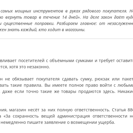
самых мощных инструментов в руках рядового покупателя. Н
о вернуть товар в течение 14 дней». На деле закон даёт куд
ны существенные поправки. Разбираем главное: от незаслуженн
жен знать каждый, кто ходит в магазины.
авливает посетителей с объёмными сумками и требует оставит
ся, хотя это незаконно.
 не обязывает покупателя сдавать сумку, рюкзак или пакет
вать такие правила. Вы имеете полное право войти с любым
, даже если точно такие же товары продаются здесь. Никаки
ия, магазин несёт за них полную ответственность. Статья 88
ка «За сохранность вещей администрация ответственности н
и немедленно пишите заявление о возмещении ущерба.