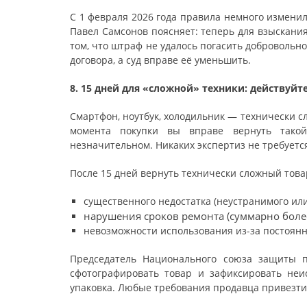
С 1 февраля 2026 года правила немного измен
Павел Самсонов поясняет: теперь для взыскани
том, что штраф не удалось погасить добровольн
договора, а суд вправе её уменьшить.
8. 15 дней для «сложной» техники: действуйт
Смартфон, ноутбук, холодильник — технически с
момента покупки вы вправе вернуть тако
незначительном. Никаких экспертиз не требуетс
После 15 дней вернуть технически сложный това
существенного недостатка (неустранимого ил
нарушения сроков ремонта (суммарно более
невозможности использования из-за постоян
Председатель Национального союза защиты п
сфотографировать товар и зафиксировать неис
упаковка. Любые требования продавца привезти