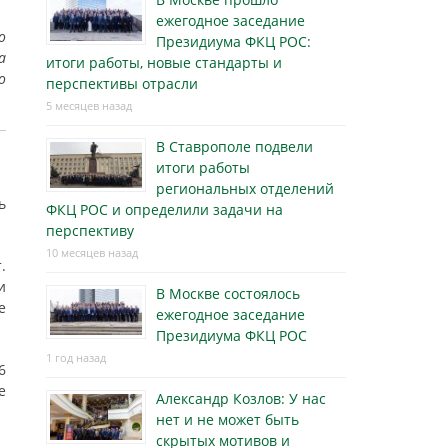
ежегодное заседание
о
Президиума ФКЦ РОС:
а
итоги работы, новые стандарты и
о
перспективы отрасли
5 месяцев назад
В Ставрополе подвели
итоги работы
региональных отделений
ь
ФКЦ РОС и определили задачи на
перспективу
10 месяцев назад
.
и
В Москве состоялось
е
ежегодное заседание
Президиума ФКЦ РОС
1 год назад
6
е
Александр Козлов: У нас
нет и не может быть
скрытых мотивов и