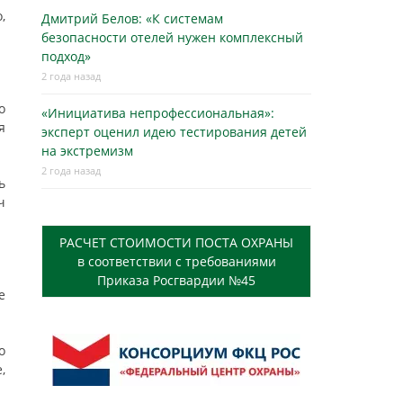
,
Дмитрий Белов: «К системам
безопасности отелей нужен комплексный
подход»
2 года назад
о
«Инициатива непрофессиональная»:
я
эксперт оценил идею тестирования детей
на экстремизм
2 года назад
ь
ч
РАСЧЕТ СТОИМОСТИ ПОСТА ОХРАНЫ
в соответствии с требованиями
Приказа Росгвардии №45
е
о
,