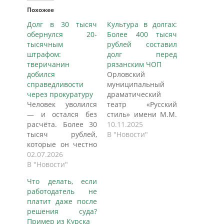
Похожее
Долг в 30 тысяч
Культура в долгах:
обернулся 20-
Более 400 тысяч
тысячным
рублей составил
штрафом:
долг перед
тверичанин
рязанским ЧОП
добился
Орловский
справедливости
муниципальный
через прокуратуру
драматический
Человек уволился
театр «Русский
— и остался без
стиль» имени М.М.
расчёта. Более 30
Бахтина оказался в
10.11.2025
тысяч рублей,
сложном
В "Новости"
которые он честно
финансовом
заработал,
02.07.2026
положении, не
руководитель ООО
В "Новости"
сумев выполнить
ЧОО «Атлант» не
обязательства
Что делать, если
спешил отдавать.
перед частной
работодатель не
Работнику
охранной
платит даже после
пришлось
организацией из
решения суда?
обратиться в
Рязани.
Пример из Курска