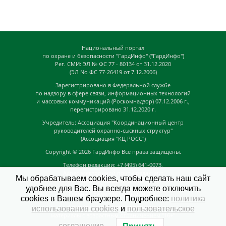
Национальный портал
по охране и безопасности "ГардИнфо" ("ГардИнфо")
Рег. СМИ: ЭЛ № ФС 77 - 80134 от 31.12.2020
(ЭЛ No ФС 77-26419 от 7.12.2006)
Зарегистрировано в Федеральной службе
по надзору в сфере связи, информационных технологий
и массовых коммуникаций (Роскомнадзор) 07.12.2006 г.,
перегистрировано 31.12.2020 г.
Учредитель: Ассоциация "Координационный центр
руководителей охранно-сыскных структур"
(Ассоциация "КЦ РОСС")
Copyright © 2026
ГардИнфо
Все права защищены.
Телефон редакции: +7 (495) 641-0073,
Адрес электронной почты редакции:
Мы обрабатываем cookies, чтобы сделать наш сайт
news@guardinfo.online
удобнее для Вас. Вы всегда можете отключить
Главный редактор: Кузьмин Д.А.
cookies в Вашем браузере. Подробнее:
политика
На сайте могут быть размещены
использования cookies
и
пользовательское
материалы с возрастным ограничением "16+"
соглашение
.