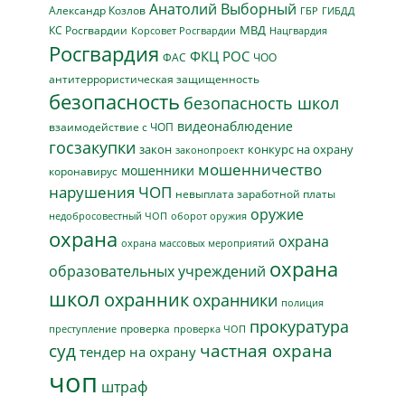
Анатолий Выборный
Александр Козлов
ГБР
ГИБДД
МВД
КС Росгвардии
Нацгвардия
Корсовет Росгвардии
Росгвардия
ФКЦ РОС
ФАС
ЧОО
антитеррористическая защищенность
безопасность
безопасность школ
видеонаблюдение
взаимодействие с ЧОП
госзакупки
закон
конкурс на охрану
законопроект
мошенничество
мошенники
коронавирус
нарушения ЧОП
невыплата заработной платы
оружие
недобросовестный ЧОП
оборот оружия
охрана
охрана
охрана массовых мероприятий
охрана
образовательных учреждений
школ
охранник
охранники
полиция
прокуратура
проверка
преступление
проверка ЧОП
суд
частная охрана
тендер на охрану
чоп
штраф