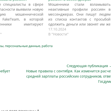
е специалисты в сфере
Мошенники стали взламывать
пасности выявили новую
неактивные профили россиян в
ацию мошеннической
мессенджерах. Они пишут людям
и FakeTeam, в которой
из списка контактов с просьбой
ленники имитируют
одолжить деньги или звонят им же
 домовых чатах от лица
под видом сотрудников банков и
17.10.2024
й или сотрудников
"
сотовых операторов. «Известия»
В "Новости"
аций ЖКХ. Об этом
выяснили, как работают схемы
"Лента.ру" со ссылкой на
преступников и как защитить от
ры
,
персональные данные
,
работа
тический отчет
них свои аккаунты — в том числе,
чика технологий для
старые. Схема со взломом…
киберпреступлениями F6.
ье говорится, что
Следующая публикация 
ики используют данные
Следующая
ребует
Новые правила с сентября. Как изменится расче
публикация
средней зарплаты российских сотрудников, отве
Госдум
ьные поля помечены
*