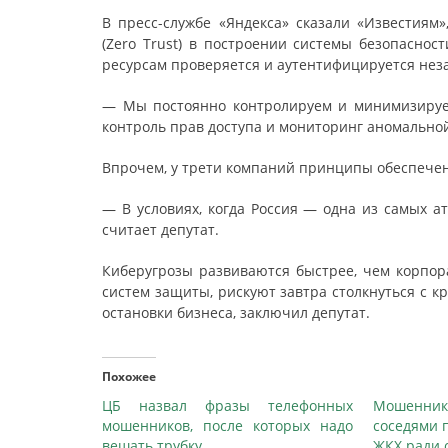
В пресс-службе «Яндекса» сказали «Известиям
(Zero Trust) в построении системы безопаснос
ресурсам проверяется и аутентифицируется незав
— Мы постоянно контролируем и минимизируем
контроль прав доступа и мониторинг аномальной
Впрочем, у трети компаний принципы обеспечен
— В условиях, когда Россия — одна из самых а
считает депутат.
Киберугрозы развиваются быстрее, чем корпора
систем защиты, рискуют завтра столкнуться с 
остановки бизнеса, заключил депутат.
Похожее
ЦБ назвал фразы телефонных
Мошенн
мошенников, после которых надо
соседями 
вешать трубку
ЖКХ ради 