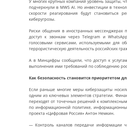
У многих крупных компаний уровень защиты, чт
подчеркнули в MWS AI. Но инвестиции в техно
скорости реагирования будут становиться 
киберугрозы.
Риски общения в иностранных мессенджерах по
доступ к звонкам через Telegram и WhatsAp
голосовыми сервисами, используемыми для об
террористическую деятельность российских гра
А в Минцифры сообщили, что доступ к услугам
выполнения ими требований по соблюдению росс
Как безопасность становится приоритетом дл
Если раньше многие меры киберзащиты носили 
одним из ключевых элементов стратегии. Финан
переходят от точечных решений к комплексным
по информационной политике, информационным
проекта «Цифровая Россия» Антон Немкин.
— Контроль каналов передачи информации че