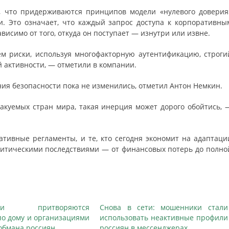
», что придерживаются принципов модели «нулевого доверия
ти. Это означает, что каждый запрос доступа к корпоративны
исимо от того, откуда он поступает — изнутри или извне.
 риски, используя многофакторную аутентификацию, строги
 активности, — отметили в компании.
ия безопасности пока не изменились, отметил Антон Немкин.
такуемых стран мира, такая инерция может дорого обойтись, 
тивные регламенты, и те, кто сегодня экономит на адаптаци
критическими последствиями — от финансовых потерь до полно
ики притворяются
Снова в сети: мошенники стали
по дому и организациями
использовать неактивные профили
обмана россиян
россиян в мессенджерах