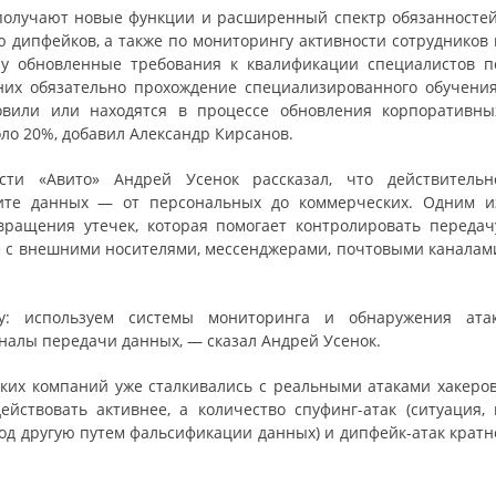
 получают новые функции и расширенный спектр обязанностей
 дипфейков, а также по мониторингу активности сотрудников 
илу обновленные требования к квалификации специалистов п
их обязательно прохождение специализированного обучения
овили или находятся в процессе обновления корпоративны
оло 20%, добавил Александр Кирсанов.
сти «Авито» Андрей Усенок рассказал, что действительн
ите данных — от персональных до коммерческих. Одним и
вращения утечек, которая помогает контролировать передач
 с внешними носителями, мессенджерами, почтовыми каналам
: используем системы мониторинга и обнаружения атак
налы передачи данных, — сказал Андрей Усенок.
ких компаний уже сталкивались с реальными атаками хакеров
ствовать активнее, а количество спуфинг-атак (ситуация, 
од другую путем фальсификации данных) и дипфейк-атак кратн