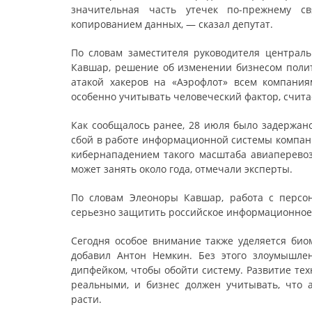
значительная часть утечек по-прежнему с
копированием данных, — сказал депутат.
По словам заместителя руководителя центра
Кавшар, решение об изменении бизнесом полит
атакой хакеров на «Аэрофлот» всем компания
особенно учитывать человеческий фактор, счита
Как сообщалось ранее, 28 июля было задержан
сбой в работе информационной системы компани
кибернападением такого масштаба авиаперевоз
может занять около года, отмечали эксперты.
По словам Элеоноры Кавшар, работа с персон
серьезно защитить российское информационное
Сегодня особое внимание также уделяется био
добавил Антон Немкин. Без этого злоумышле
дипфейком, чтобы обойти систему. Развитие те
реальными, и бизнес должен учитывать, что а
расти.