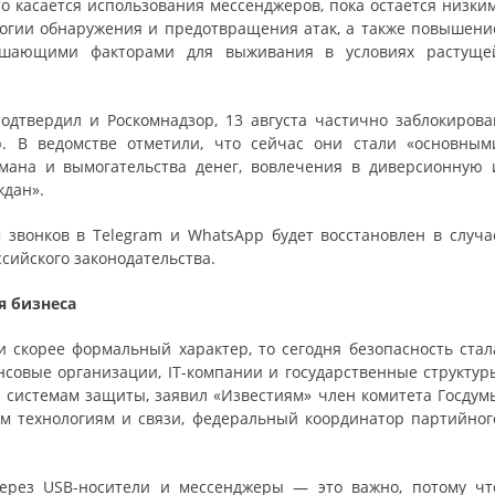
о касается использования мессенджеров, пока остается низким
логии обнаружения и предотвращения атак, а также повышени
решающими факторами для выживания в условиях растуще
дтвердил и Роскомнадзор, 13 августа частично заблокирова
p. В ведомстве отметили, что сейчас они стали «основным
мана и вымогательства денег, вовлечения в диверсионную 
ждан».
 звонков в Telegram и WhatsApp будет восстановлен в случа
ийского законодательства.
я бизнеса
скорее формальный характер, то сегодня безопасность стал
совые организации, IT-компании и государственные структур
 системам защиты, заявил «Известиям» член комитета Госдум
 технологиям и связи, федеральный координатор партийног
рез USB-носители и мессенджеры — это важно, потому чт