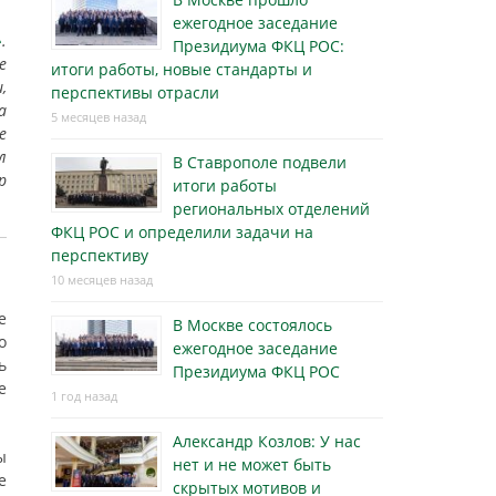
ежегодное заседание
»
.
Президиума ФКЦ РОС:
е
итоги работы, новые стандарты и
,
перспективы отрасли
а
5 месяцев назад
е
л
В Ставрополе подвели
p
итоги работы
региональных отделений
ФКЦ РОС и определили задачи на
перспективу
10 месяцев назад
е
В Москве состоялось
о
ежегодное заседание
ь
Президиума ФКЦ РОС
е
1 год назад
Александр Козлов: У нас
ы
нет и не может быть
е
скрытых мотивов и