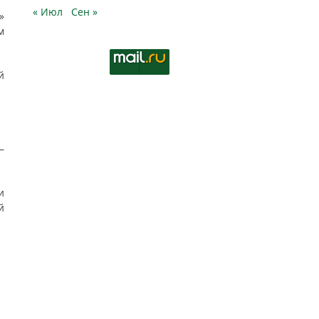
« Июл
Сен »
»
м
й
—
и
й