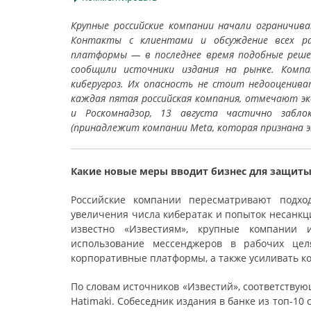
Крупные российские компании начали ограничив
Контакты с клиентами и обсуждение всех ра
платформы — в последнее время подобные решени
сообщили источники издания на рынке. Комп
киберугроз. Их опасность не стоит недооценив
каждая пятая российская компания, отмечают э
и Роскомнадзор, 13 августа частично забло
(принадлежит компании Meta, которая признана э
Какие новые меры вводит бизнес для защиты
Российские компании пересматривают подх
увеличения числа кибератак и попыток несанкц
известно «Известиям», крупные компании и
использование мессенджеров в рабочих це
корпоративные платформы, а также усиливать к
По словам источников «Известий», соответству
Hatimaki. Собеседник издания в банке из топ-10