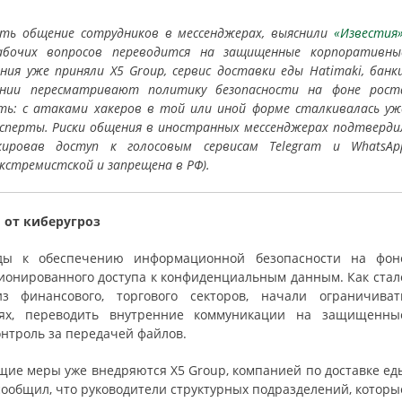
ать общение сотрудников в мессенджерах, выяснили
«Известия
бочих вопросов переводится на защищенные корпоративны
я уже приняли Х5 Group, сервис доставки еды Hatimaki, банки
ании пересматривают политику безопасности на фоне рост
ать: с атаками хакеров в той или иной форме сталкивалась уж
ксперты. Риски общения в иностранных мессенджерах подтверди
кировав доступ к голосовым сервисам Telegram и WhatsAp
кстремистской и запрещена в РФ).
 от киберугроз
оды к обеспечению информационной безопасности на фон
ионированного доступа к конфиденциальным данным. Как стал
з финансового, торгового секторов, начали ограничиват
лях, переводить внутренние коммуникации на защищенны
онтроль за передачей файлов.
ющие меры уже внедряются X5 Group, компанией по доставке ед
 сообщил, что руководители структурных подразделений, которы