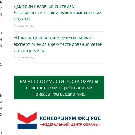
,
Дмитрий Белов: «К системам
е
безопасности отелей нужен комплексный
й
подход»
2 года назад
в
«Инициатива непрофессиональная»:
и
эксперт оценил идею тестирования детей
и
на экстремизм
2 года назад
е
РАСЧЕТ СТОИМОСТИ ПОСТА ОХРАНЫ
в соответствии с требованиями
Приказа Росгвардии №45
а
ы
ы
о
о