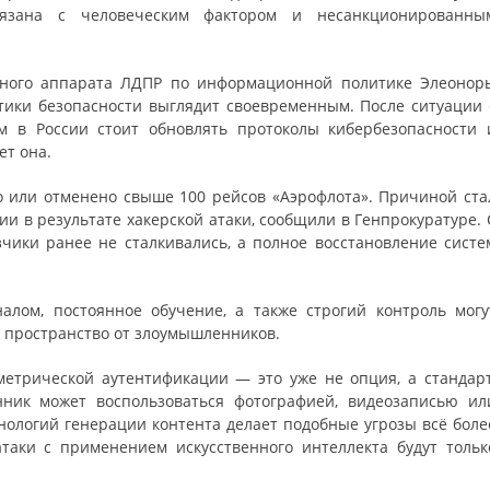
вязана с человеческим фактором и несанкционированны
льного аппарата ЛДПР по информационной политике Элеонор
ики безопасности выглядит своевременным. После ситуации 
м в России стоит обновлять протоколы кибербезопасности 
ет она.
о или отменено свыше 100 рейсов «Аэрофлота». Причиной ста
и в результате хакерской атаки, сообщили в Генпрокуратуре. 
чики ранее не сталкивались, а полное восстановление систе
алом, постоянное обучение, а также строгий контроль могу
 пространство от злоумышленников.
метрической аутентификации — это уже не опция, а стандарт
нник может воспользоваться фотографией, видеозаписью ил
хнологий генерации контента делает подобные угрозы всё боле
таки с применением искусственного интеллекта будут тольк