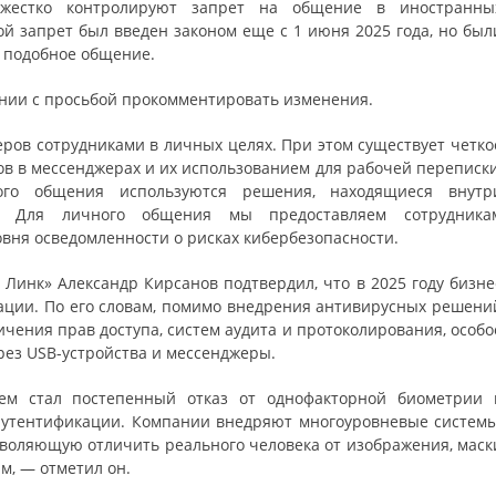
 жестко контролируют запрет на общение в иностранны
ой запрет был введен законом еще с 1 июня 2025 года, но был
 подобное общение.
нии с просьбой прокомментировать изменения.
еров сотрудниками в личных целях. При этом существует четко
 в мессенджерах и их использованием для рабочей переписки
о общения используются решения, находящиеся внутр
. Для личного общения мы предоставляем сотрудника
ня осведомленности о рисках кибербезопасности.
Линк» Александр Кирсанов подтвердил, что в 2025 году бизне
ации. По его словам, помимо внедрения антивирусных решени
чения прав доступа, систем аудита и протоколирования, особо
рез USB-устройства и мессенджеры.
м стал постепенный отказ от однофакторной биометрии 
 аутентификации. Компании внедряют многоуровневые системы
воляющую отличить реального человека от изображения, маск
м, — отметил он.