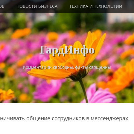
ОВ
НОВОСТИ БИЗНЕСА
ТЕХНИКА И ТЕХНОЛОГИИ
ГардИнфо
Комментарии свободны, факты священны
раничивать общение сотрудников в мессенджерах