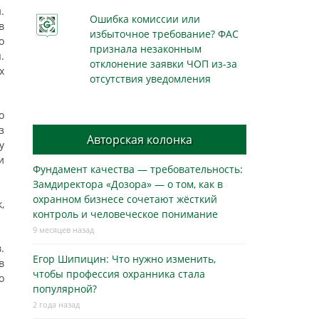
.
Ошибка комиссии или
в
избыточное требование? ФАС
о
признала незаконным
.
отклонение заявки ЧОП из-за
х
отсутствия уведомления
о
з
Авторская колонка
у
и
Фундамент качества — требовательность:
Замдиректора «Дозора» — о том, как в
охранном бизнесe сочетают жёсткий
,
контроль и человеческое понимание
9 месяцев назад
.
Егор Шипицин: Что нужно изменить,
в
чтобы профессия охранника стала
о
популярной?
2 года назад