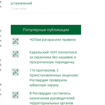
х
устремлений
и
2 года назад
Популярные публикации
е
,
ЧОПам раскрасили правила
и
м
Карельский ЧОП поплатился
за охранника без нашивок и
с
просроченную периодичку
й
е
110 протоколов, 3
приостановленных лицензии:
Росгвардия проверила
в
кубанскую охрану
,
В Росгвардии состоялись
и
назначения руководителей
территориальных органов