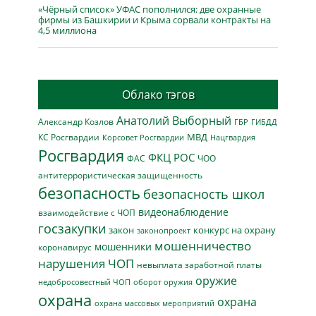
«Чёрный список» УФАС пополнился: две охранные
фирмы из Башкирии и Крыма сорвали контракты на
4,5 миллиона
Облако тэгов
Анатолий Выборный
Александр Козлов
ГБР
ГИБДД
МВД
КС Росгвардии
Нацгвардия
Корсовет Росгвардии
Росгвардия
ФКЦ РОС
ФАС
ЧОО
антитеррористическая защищенность
безопасность
безопасность школ
видеонаблюдение
взаимодействие с ЧОП
госзакупки
закон
конкурс на охрану
законопроект
мошенничество
мошенники
коронавирус
нарушения ЧОП
невыплата заработной платы
оружие
недобросовестный ЧОП
оборот оружия
охрана
охрана
охрана массовых мероприятий