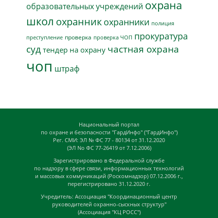
охрана
образовательных учреждений
школ
охранник
охранники
полиция
прокуратура
проверка
преступление
проверка ЧОП
суд
частная охрана
тендер на охрану
чоп
штраф
Национальный портал
по охране и безопасности "ГардИнфо" ("ГардИнфо")
Рег. СМИ: ЭЛ № ФС 77 - 80134 от 31.12.2020
(ЭЛ No ФС 77-26419 от 7.12.2006)
Зарегистрировано в Федеральной службе
по надзору в сфере связи, информационных технологий
и массовых коммуникаций (Роскомнадзор) 07.12.2006 г.,
перегистрировано 31.12.2020 г.
Учредитель: Ассоциация "Координационный центр
руководителей охранно-сыскных структур"
(Ассоциация "КЦ РОСС")