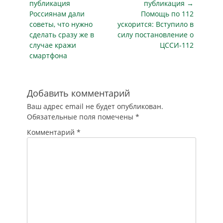
ее безопасности
по
публикация
Заслуживает
публикация →
может лишь
Предыдущая
упоминания в
Следующая
Россиянам дали
Помощь по 112
записям
государство,
кодексе…
публикация
публикация
советы, что нужно
ускорится: Вступило в
наказывая ее
сделать сразу же в
силу постановление о
санкциями,
случае кражи
ЦССИ-112
прописанными в
смартфона
законодательстве.
Поэтому каждое
государство хочет,
чтобы такие…
Добавить комментарий
Ваш адрес email не будет опубликован.
Обязательные поля помечены
*
Комментарий
*