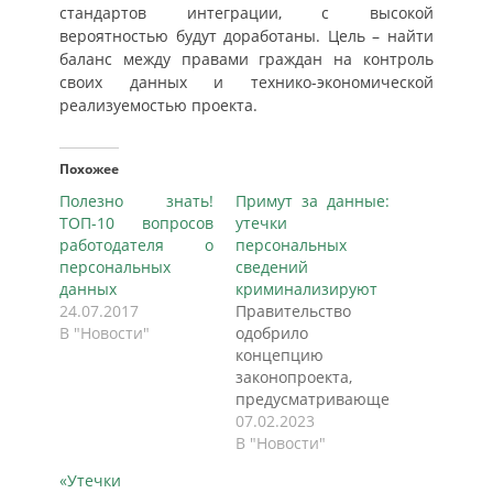
стандартов интеграции, с высокой
вероятностью будут доработаны. Цель – найти
баланс между правами граждан на контроль
своих данных и технико-экономической
реализуемостью проекта.
Похожее
Полезно знать!
Примут за данные:
ТОП-10 вопросов
утечки
работодателя о
персональных
персональных
сведений
данных
криминализируют
24.07.2017
Правительство
В "Новости"
одобрило
концепцию
законопроекта,
предусматривающего
уголовную
07.02.2023
ответственность за
В "Новости"
незаконный оборот
«Утечки
краденых