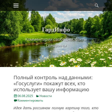
Primary Menu
Найт
Skip
to
content
ГардИнфо
Комментарии свободны, факты
священны
Полный контроль над данными:
«Госуслуги» покажут всех, кто
использует вашу информацию
Posted
Categories
06.08.2025
Новости
on
Комментировать
Идея дать россиянам полную картину того, кто