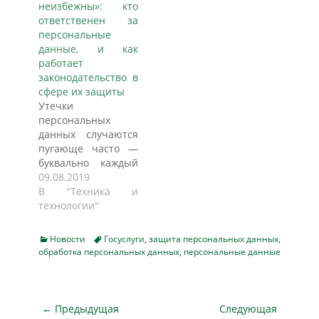
неизбежны»: кто
персональных
ответственен за
данных
персональные
(ПД),сообщил
данные, и как
соавтор документа,
работает
депутат Госдумы
законодательство в
Антон Горелкин.
сфере их защиты
Документ призван
Утечки
ужесточить
персональных
наказание за
данных случаются
противоправные
пугающе часто —
действия с
буквально каждый
использованием
месяц мы узнаем о
09.08.2019
незаконно добытой
том, как из
В "Техника и
информации.
социальной сети,
технологии"
Мнения экспертов
интернет-магазина
о возможной
или банка пропала
криминализации
Categories
Tags
Новости
Госуслуги
,
защита персональных данных
,
пользовательская
обработка персональных данных
сливов баз с
,
персональные данные
информация. При
конфиденциальной
этом повлиять на
информацией — в
компанию с целью
материале
усиления средств
Навигация
← Предыдущая
Следующая
«Известий».