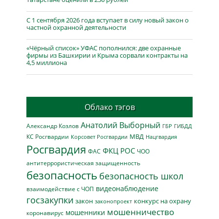
С 1 сентября 2026 года вступает в силу новый закон о
частной охранной деятельности
«Чёрный список» УФАС пополнился: две охранные
фирмы из Башкирии и Крыма сорвали контракты на
4,5 миллиона
Облако тэгов
Анатолий Выборный
Александр Козлов
ГБР
ГИБДД
МВД
КС Росгвардии
Нацгвардия
Корсовет Росгвардии
Росгвардия
ФКЦ РОС
ФАС
ЧОО
антитеррористическая защищенность
безопасность
безопасность школ
видеонаблюдение
взаимодействие с ЧОП
госзакупки
закон
конкурс на охрану
законопроект
мошенничество
мошенники
коронавирус