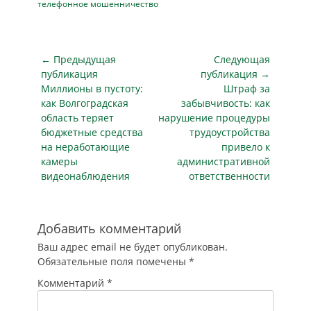
мошенничества
изменить код на
телефонное мошенничество
понимать, что у вас
самым популярным
"Госуслугах",…
таким образом
остается обман на
пытаются…
доверии. Появился
даже термин -
Навигация
← Предыдущая
Следующая
«социальная
по
публикация
публикация →
инженерия»*.
Предыдущая
Следующая
Миллионы в пустоту:
Штраф за
записям
Преступники
публикация
публикация
как Волгоградская
забывчивость: как
разыгрывают
область теряет
нарушение процедуры
типичную
бюджетные средства
трудоустройства
ситуацию из жизни
на неработающие
привело к
и крадут у нас
камеры
административной
деньги: через
видеонаблюдения
ответственности
телефон, интернет
или глядя…
Добавить комментарий
Ваш адрес email не будет опубликован.
Обязательные поля помечены
*
Комментарий
*