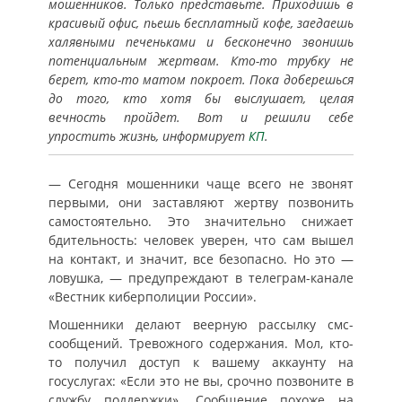
мошенников. Только представьте. Приходишь в
красивый офис, пьешь бесплатный кофе, заедаешь
халявными печеньками и бесконечно звонишь
потенциальным жертвам. Кто-то трубку не
берет, кто-то матом покроет. Пока доберешься
до того, кто хотя бы выслушает, целая
вечность пройдет. Вот и решили себе
упростить жизнь, информирует
КП
.
— Сегодня мошенники чаще всего не звонят
первыми, они заставляют жертву позвонить
самостоятельно. Это значительно снижает
бдительность: человек уверен, что сам вышел
на контакт, и значит, все безопасно. Но это —
ловушка, — предупреждают в телеграм-канале
«Вестник киберполиции России».
Мошенники делают веерную рассылку смс-
сообщений. Тревожного содержания. Мол, кто-
то получил доступ к вашему аккаунту на
госуслугах: «Если это не вы, срочно позвоните в
службу поддержки». Сообщение похоже на