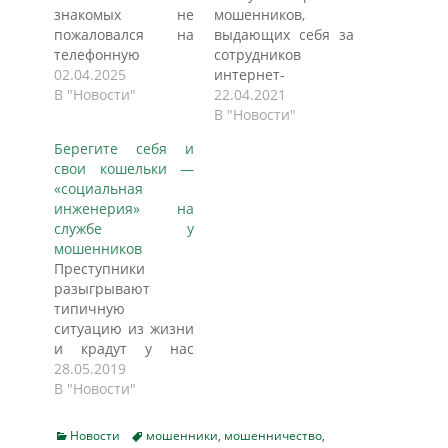
знакомых не
мошенников,
пожаловался на
выдающих себя за
телефонную
сотрудников
"бомбардировку"
02.04.2025
интернет-
мошенников. О
В "Новости"
магазинов, и способ
22.04.2021
таких рисках знают
защиты от них,
В "Новости"
все, но все равно
раскрыл в
Берегите себя и
оказываются
интервью радио
свои кошельки —
обманутыми не
Sputnik специалист
«социальная
только
по
инженерия» на
беззащитные
информационной
службе у
старики, но и люди
безопасности
мошенников
интеллектуальных
Григорий Пащенко.
Преступники
профессий - врачи,
Если вы сделали
разыгрывают
журналисты,
заказ в интернет-
типичную
ученые. Почему так
магазине, а уже
ситуацию из жизни
происходит?
через несколько
и крадут у нас
Разбиралась
минут вам
деньги: через
28.05.2019
"Российская
перезванивают,
телефон, интернет
В "Новости"
газета".
чтобы уточнить
или глядя в глаза.
Мошенники звонят
данные банковской
Из всех видов
и предлагают
карты, нужно
Categories
Tags
Новости
мошенники
,
мошенничество
,