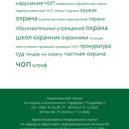
нарушения ЧОП
невыплата заработной платы
оружие
недобросовестный ЧОП
оборот оружия
охрана
охрана
охрана массовых мероприятий
охрана
образовательных учреждений
школ
охранник
охранники
полиция
прокуратура
проверка
преступление
проверка ЧОП
суд
частная охрана
тендер на охрану
чоп
штраф
Национальный портал
по охране и безопасности "ГардИнфо" ("ГардИнфо")
Рег. СМИ: ЭЛ № ФС 77 - 80134 от 31.12.2020
(ЭЛ No ФС 77-26419 от 7.12.2006)
Зарегистрировано в Федеральной службе
по надзору в сфере связи, информационных технологий
и массовых коммуникаций (Роскомнадзор) 07.12.2006 г.,