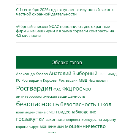
С 1 сентября 2026 года вступает в силу новый закон о
частной охранной деятельности
«Чёрный список» УФАС пополнился: две охранные
фирмы из Башкирии и Крыма сорвали контракты на
4,5 миллиона
Облако тэгов
Анатолий Выборный
Александр Козлов
ГБР
ГИБДД
МВД
КС Росгвардии
Нацгвардия
Корсовет Росгвардии
Росгвардия
ФКЦ РОС
ФАС
ЧОО
антитеррористическая защищенность
безопасность
безопасность школ
видеонаблюдение
взаимодействие с ЧОП
госзакупки
закон
конкурс на охрану
законопроект
мошенничество
мошенники
коронавирус