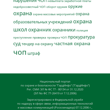
нарушения ЧОП
невыплата заработной платы
оружие
недобросовестный ЧОП
оборот оружия
охрана
охрана
охрана массовых мероприятий
охрана
образовательных учреждений
школ
охранник
охранники
полиция
прокуратура
проверка
преступление
проверка ЧОП
суд
частная охрана
тендер на охрану
чоп
штраф
Национальный портал
по охране и безопасности "ГардИнфо" ("ГардИнфо")
Рег. СМИ: ЭЛ № ФС 77 - 80134 от 31.12.2020
(ЭЛ No ФС 77-26419 от 7.12.2006)
Зарегистрировано в Федеральной службе
по надзору в сфере связи, информационных технологий
и массовых коммуникаций (Роскомнадзор) 07.12.2006 г.,