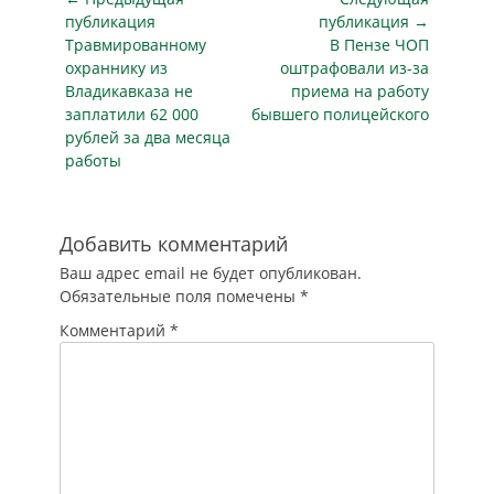
собственника
получать право
согласованный с
по
публикация
публикация →
станет возможным,
управления…
минздравом,
Предыдущая
Следующая
Травмированному
В Пензе ЧОП
записям
если полицейские
размещен для
публикация
публикация
охраннику из
оштрафовали из-за
преследуют
общественного…
Владикавказа не
приема на работу
«застигнутых на
заплатили 62 000
бывшего полицейского
месте
рублей за два месяца
преступления», и
работы
тех, кто
«скрывается с
места
происшествия». В
Добавить комментарий
МВД также хотят
Ваш адрес email не будет опубликован.
разрешить
Обязательные поля помечены
*
взламывать
автомобили и
Комментарий
*
проникать в…