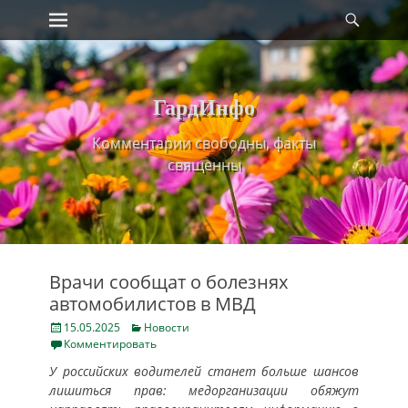
Primary Menu
Найт
Skip
to
content
ГардИнфо
Комментарии свободны, факты
священны
Врачи сообщат о болезнях
автомобилистов в МВД
Posted
Categories
15.05.2025
Новости
on
Комментировать
У российских водителей станет больше шансов
лишиться прав: медорганизации обяжут