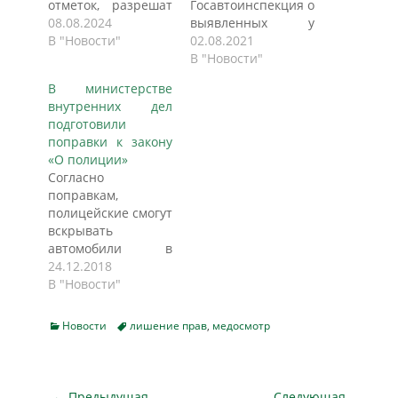
отметок, разрешат
Госавтоинспекция о
ездить только на
08.08.2024
выявленных у
транспорте с
В "Новости"
водителей
02.08.2021
автопосадкой. Для
заболеваниях, при
В "Новости"
управления
которых садиться
В министерстве
средствами с
за руль нельзя или
внутренних дел
мотопосадкой
можно, но с
подготовили
потребуется
ограничениями,
поправки к закону
получить
будет узнавать
«О полиции»
категорию А или
автоматически.
Согласно
открыть категорию
При этом действие
поправкам,
B1 c отметкой MS.
водительских
полицейские смогут
МВД подготовило
удостоверений
вскрывать
поправки к
будет
автомобили в
ведомственному
приостанавливаться.
случаях, если в
24.12.2018
приказу, которыми
Доработанный
салоне находится
В "Новости"
планируется
проект поправок в
преступник, либо
закрыть
закон о
человек, которому
законодательную
безопасности
Categories
Tags
Новости
лишение прав
,
медосмотр
нужна помощь.
лазейку,
дорожного
Проникновение в
позволяющую
движения,
квартиры без
водителям
разработанный
разрешения
Навигация
автомобилей
МВД и
← Предыдущая
Следующая