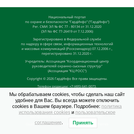
Национальный портал
по охране и безопасности "ГардИнфо" ("ГардИнфо")
Рег. СМИ: ЭЛ № ФС 77 - 80134 от 31.12.2020
(ЭЛ No ФС 77-26419 от 7.12.2006)
Зарегистрировано в Федеральной службе
по надзору в сфере связи, информационных технологий
и массовых коммуникаций (Роскомнадзор) 07.12.2006 г.,
перегистрировано 31.12.2020 г.
Учредитель: Ассоциация "Координационный центр
руководителей охранно-сыскных структур"
(Ассоциация "КЦ РОСС")
Copyright © 2026
ГардИнфо
Все права защищены.
Телефон редакции: +7 (495) 641-0073,
Адрес электронной почты редакции:
Мы обрабатываем cookies, чтобы сделать наш сайт
news@guardinfo.online
удобнее для Вас. Вы всегда можете отключить
Главный редактор: Кузьмин Д.А.
cookies в Вашем браузере. Подробнее:
политика
На сайте могут быть размещены
использования cookies
и
пользовательское
материалы с возрастным ограничением "16+"
соглашение
.
Принять
GuardInfo based on Catch Adaptive by
Catch Themes