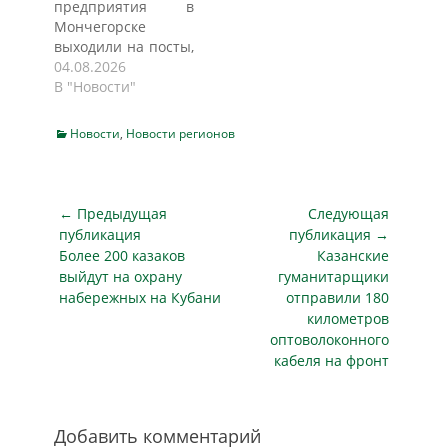
предприятия в
проводить
Мончегорске
инструктажи.
выходили на посты,
Проверка
не пройдя
04.08.2026
прокуратуры
обучения по охране
В "Новости"
выявила
труда и не имея
нарушения, и после
средств
её вмешательства
Categories
Новости
,
Новости регионов
индивидуальной
работнику выдали
защиты. Проверка
необходимые
прокуратуры
средства защиты, а
вскрыла эти
Навигация
также провели
← Предыдущая
Следующая
нарушения.
обучение. Кроме
по
публикация
публикация →
Государственная
того,…
Предыдущая
Следующая
Более 200 казаков
Казанские
записям
инспекция труда
публикация
публикация
выйдут на охрану
гуманитарщики
привлекла
набережных на Кубани
отправили 180
должностное лицо
километров
ООО ЧОО «Служба
оптоволоконного
охраны объектов
кабеля на фронт
цветной
металлургии по
Мурманской
области» к
Добавить комментарий
административной