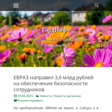
Primary Menu
Найт
Skip
to
content
ГардИнфо
Комментарии свободны, факты
священны
ЕВРАЗ направил 3,6 млрд рублей
на обеспечение безопасности
сотрудников
Posted
Categories
29.04.2025
Новости
,
Новости регионов
on
Комментировать
На предприятиях ЕВРАЗа на Урале, в Сибири и в