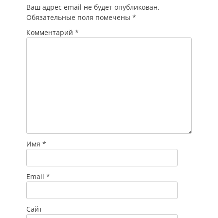
Ваш адрес email не будет опубликован.
ответственности.
Обязательные поля помечены
*
Рассказываем, что
именно нарушил
Комментарий
*
работодатель…
Имя
*
Email
*
Сайт