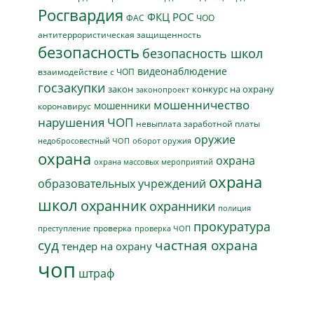
Росгвардия
ФКЦ РОС
ФАС
ЧОО
антитеррористическая защищенность
безопасность
безопасность школ
видеонаблюдение
взаимодействие с ЧОП
госзакупки
закон
конкурс на охрану
законопроект
мошенничество
мошенники
коронавирус
нарушения ЧОП
невыплата заработной платы
оружие
недобросовестный ЧОП
оборот оружия
охрана
охрана
охрана массовых мероприятий
охрана
образовательных учреждений
школ
охранник
охранники
полиция
прокуратура
проверка
преступление
проверка ЧОП
суд
частная охрана
тендер на охрану
чоп
штраф