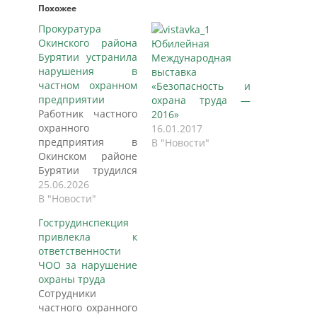
Похожее
Прокуратура
Окинского района
Юбилейная
Бурятии устранила
Международная
нарушения в
выставка
частном охранном
«Безопасность и
предприятии
охрана труда —
Работник частного
2016»
охранного
16.01.2017
предприятия в
В "Новости"
Окинском районе
Бурятии трудился
без средств
25.06.2026
индивидуальной
В "Новости"
защиты и без
Гострудинспекция
обучения по охране
привлекла к
труда. При этом по
ответственности
закону
ЧОО за нарушение
работодатель
охраны труда
обязан
Сотрудники
обеспечивать
частного охранного
сотрудников СИЗ и