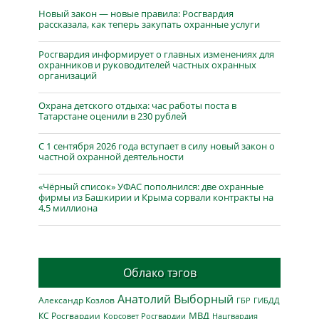
Новый закон — новые правила: Росгвардия
рассказала, как теперь закупать охранные услуги
Росгвардия информирует о главных изменениях для
охранников и руководителей частных охранных
организаций
Охрана детского отдыха: час работы поста в
Татарстане оценили в 230 рублей
С 1 сентября 2026 года вступает в силу новый закон о
частной охранной деятельности
«Чёрный список» УФАС пополнился: две охранные
фирмы из Башкирии и Крыма сорвали контракты на
4,5 миллиона
Облако тэгов
Анатолий Выборный
Александр Козлов
ГБР
ГИБДД
МВД
КС Росгвардии
Нацгвардия
Корсовет Росгвардии