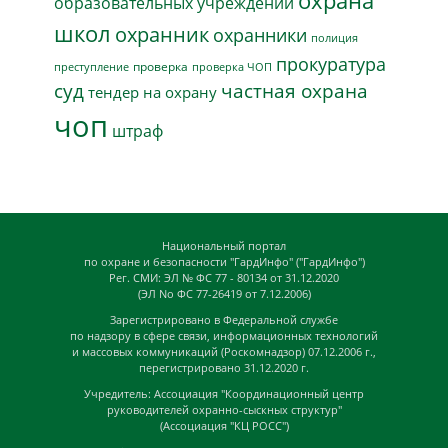
охрана
образовательных учреждений
школ
охранник
охранники
полиция
прокуратура
проверка
преступление
проверка ЧОП
суд
частная охрана
тендер на охрану
чоп
штраф
Национальный портал
по охране и безопасности "ГардИнфо" ("ГардИнфо")
Рег. СМИ: ЭЛ № ФС 77 - 80134 от 31.12.2020
(ЭЛ No ФС 77-26419 от 7.12.2006)
Зарегистрировано в Федеральной службе
по надзору в сфере связи, информационных технологий
и массовых коммуникаций (Роскомнадзор) 07.12.2006 г.,
перегистрировано 31.12.2020 г.
Учредитель: Ассоциация "Координационный центр
руководителей охранно-сыскных структур"
(Ассоциация "КЦ РОСС")