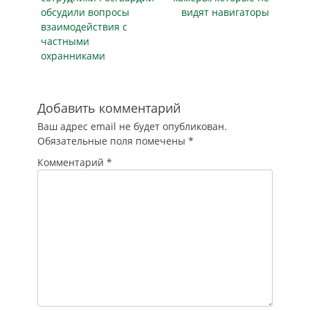
безопасности МТПП
стандартов и
обсудили вопросы
видят навигаторы
Координационный
практики
взаимодействия с
Совет (КС) НСБ
независимой
частными
России…
оценки;…
охранниками
Добавить комментарий
Ваш адрес email не будет опубликован.
Обязательные поля помечены
*
Комментарий
*