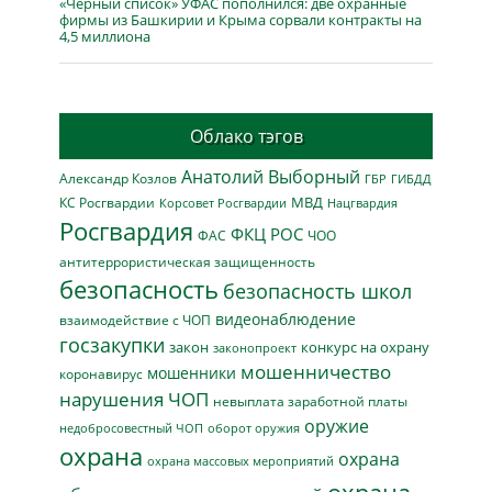
«Чёрный список» УФАС пополнился: две охранные
фирмы из Башкирии и Крыма сорвали контракты на
4,5 миллиона
Облако тэгов
Анатолий Выборный
Александр Козлов
ГБР
ГИБДД
МВД
КС Росгвардии
Нацгвардия
Корсовет Росгвардии
Росгвардия
ФКЦ РОС
ФАС
ЧОО
антитеррористическая защищенность
безопасность
безопасность школ
видеонаблюдение
взаимодействие с ЧОП
госзакупки
закон
конкурс на охрану
законопроект
мошенничество
мошенники
коронавирус
нарушения ЧОП
невыплата заработной платы
оружие
недобросовестный ЧОП
оборот оружия
охрана
охрана
охрана массовых мероприятий