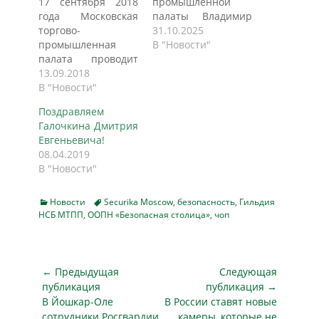
17 сентября 2018
промышленной
года Московская
палаты Владимир
торгово-
Платонов выступил
31.10.2025
промышленная
за внедрение
В "Новости"
палата проводит
стандартов и
заседание на тему
13.09.2018
механизмов
«Негосударственные
В "Новости"
независимой
структуры
оценки для
Поздравляем
безопасности и
улучшения
Галочкина Дмитрия
государство -
качества охранных
Евгеньевича!
партнерство во имя
услуг в РФ,
08.04.2019
развития». Начало
сообщили в пресс-
В "Новости"
в 11-00 часов.
службе МТПП. Об
Адрес проведения:
этом пишет
г. Москва, ул.
ИНТЕРФАКС. "Мы
Categories
Tags
Новости
Securika Moscow
,
безопасность
,
Гильдия
Петровка, дом 15,
НСБ МТПП
,
ООПН «Безопасная столица»
ждем от форума
,
чоп
стр. 1, большой к/
принятия
зал МТПП.
конкретных
Организаторы
решений:
Навигация
← Предыдущая
Следующая
мероприятия:
повышения
по
Гильдия
публикация
качества охранных
публикация →
негосударственных
Предыдущая
и смежных услуг на
Следующая
В Йошкар-Оле
В России ставят новые
записям
структур
основе внедрения
публикация
публикация
сотрудники Росгвардии
камеры, которые не