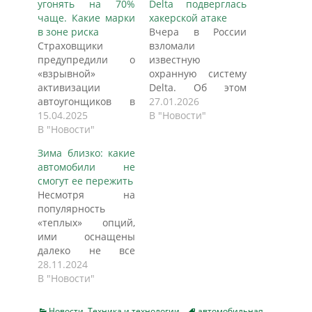
угонять на 70%
Delta подверглась
чаще. Какие марки
хакерской атаке
в зоне риска
Вчера в России
Страховщики
взломали
предупредили о
известную
«взрывной»
охранную систему
активизации
Delta. Об этом
автоугонщиков в
сообщил телеграм-
27.01.2026
2025 году.
15.04.2025
канал Baza. Фирма
В "Новости"
Разбираемся, что
В "Новости"
занимается
произошло и какие
производством
Зима близко: какие
машины крадут
охранных систем
автомобили не
чаще всего. В
для защиты
смогут ее пережить
России в 2025 году
коммерческих
Несмотря на
серьезно выросло
объектов, частных
популярность
число угонов
домов и
«теплых» опций,
автомобилей. Об
автомобилей. По
ими оснащены
активизации
его сведениям, с
далеко не все
преступников в
утра клиенты
автомобили на
28.11.2024
этом направлении
компании стали
российском рынке.
В "Новости"
Autonews.ru
жаловаться, что у
К этому выводу
рассказали
них не заводятся
пришли аналитики
представители
автомобили и не
Categories
Tags
Новости
,
Техника и технологии
автомобильная