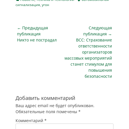
«Авто.ру» после
целого ряда
сигнализация
,
угон
отключаются
изучения
крупных страховых
сигнализации. Кто-
спецификации
компаний.
то не смог открыть
новых
Разбираемся, что
машину,…
автомобилей,
Навигация
← Предыдущая
Следующая
произошло и какие
представленных в
по
машины в зоне…
публикация
публикация →
России как
Предыдущая
Следующая
Никто не пострадал
ВСС: Страхование
записям
официально, так и
публикация
публикация
ответственности
привезенных
организаторов
альтернативными
массовых мероприятий
способами. Какая
станет стимулом для
из «теплых» опций
повышения
самая редкая и
безопасности
почему даже
российские
машины не
оснащены полным
Добавить комментарий
зимним…
Ваш адрес email не будет опубликован.
Обязательные поля помечены
*
Комментарий
*