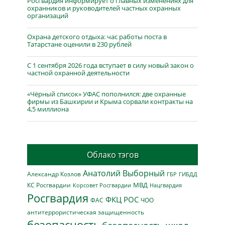
Росгвардия информирует о главных изменениях для
охранников и руководителей частных охранных
организаций
Охрана детского отдыха: час работы поста в
Татарстане оценили в 230 рублей
С 1 сентября 2026 года вступает в силу новый закон о
частной охранной деятельности
«Чёрный список» УФАС пополнился: две охранные
фирмы из Башкирии и Крыма сорвали контракты на
4,5 миллиона
Облако тэгов
Анатолий Выборный
Александр Козлов
ГБР
ГИБДД
МВД
КС Росгвардии
Нацгвардия
Корсовет Росгвардии
Росгвардия
ФКЦ РОС
ФАС
ЧОО
антитеррористическая защищенность
безопасность