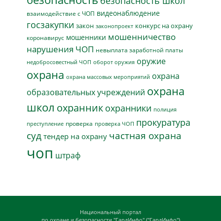
безопасность школ
видеонаблюдение
взаимодействие с ЧОП
госзакупки
закон
конкурс на охрану
законопроект
мошенничество
мошенники
коронавирус
нарушения ЧОП
невыплата заработной платы
оружие
недобросовестный ЧОП
оборот оружия
охрана
охрана
охрана массовых мероприятий
охрана
образовательных учреждений
школ
охранник
охранники
полиция
прокуратура
проверка
преступление
проверка ЧОП
суд
частная охрана
тендер на охрану
чоп
штраф
Национальный портал
по охране и безопасности "ГардИнфо" ("ГардИнфо")