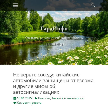
Primary Menu
Найт
Skip
to
content
ГардИнфо
Комментарии свободны, факты
священны
Не верьте соседу: китайские
автомобили защищены от взлома
и другие мифы об
автосигнализациях
Posted
Categories
16.04.2025
Новости
,
Техника и технологии
on
Комментировать