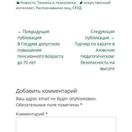
устанавливает
подразумевает
системы
Categories
Tags
Новости
,
Техника и технологии
искусственный
личность человека,
установку
интеллект
,
Распознавание лиц
управления
,
СКУД
а также его пол и
турникетов,
контролем доступа
возраст. Об этом
видеокамер на…
в школу…
говорится в
сообщении,
Навигация
← Предыдущая
Следующая
опубликованном в
по
публикация
публикация →
четверг на портале
Предыдущая
Следующая
В Госдуме допустили
Турнир по карате в
записям
мэра и
публикация
публикация
повышение
Азовском
правительства
пенсионного возраста
педагогическом:
Москвы. "У жителей
до 70 лет
безопасность на
города появился
высоте
дополнительный
уровень защиты", -
цитирует портал
главу департамента
Добавить комментарий
информационных…
Ваш адрес email не будет опубликован.
Обязательные поля помечены
*
Комментарий
*