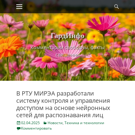
Primary Menu
Найт
Skip
to
content
ГардИнфо
Комментарии свободны, факты
священны
В РТУ МИРЭА разработали
систему контроля и управления
доступом на основе нейронных
сетей для распознавания лиц
Posted
Categories
02.04.2025
Новости
,
Техника и технологии
on
Комментировать