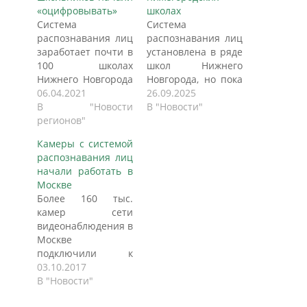
«оцифровывать»
школах
Система
Система
распознавания лиц
распознавания лиц
заработает почти в
установлена в ряде
100 школах
школ Нижнего
Нижнего Новгорода
Новгорода, но пока
в 2021 году,
06.04.2021
не введена в
26.09.2025
сообщает NewsNN.
В "Новости
эксплуатацию. Об
В "Новости"
Около 100 школ
регионов"
этом «Бизнес News»
Нижнего Новгорода
рассказали в
Камеры с системой
планируется
городском
распознавания лиц
подключить к
департаменте
начали работать в
системе контроля
образования.
Москве
управления
Данная идея
Более 160 тыс.
доступом (СКУД) до
активно
камер сети
конца 2021 года. Об
обсуждалась пять
видеонаблюдения в
этом NewsNN
лет назад. В 2019
Москве
рассказали в пресс-
году на базе школы
подключили к
службе городской
№85 был
системе
03.10.2017
администрации. В
реализован
распознавания лиц,
В "Новости"
мэрии уточнили,
пилотный проект
которая
что СКУД
по созданию