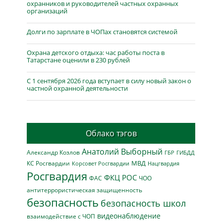
охранников и руководителей частных охранных
организаций
Долги по зарплате в ЧОПах становятся системой
Охрана детского отдыха: час работы поста в
Татарстане оценили в 230 рублей
С 1 сентября 2026 года вступает в силу новый закон о
частной охранной деятельности
Облако тэгов
Анатолий Выборный
Александр Козлов
ГБР
ГИБДД
МВД
КС Росгвардии
Нацгвардия
Корсовет Росгвардии
Росгвардия
ФКЦ РОС
ФАС
ЧОО
антитеррористическая защищенность
безопасность
безопасность школ
видеонаблюдение
взаимодействие с ЧОП