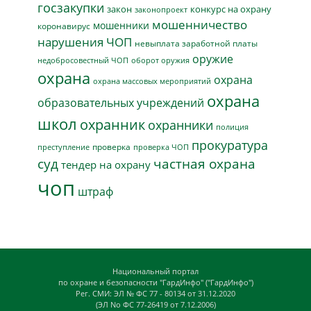
госзакупки
закон
конкурс на охрану
законопроект
мошенничество
мошенники
коронавирус
нарушения ЧОП
невыплата заработной платы
оружие
недобросовестный ЧОП
оборот оружия
охрана
охрана
охрана массовых мероприятий
охрана
образовательных учреждений
школ
охранник
охранники
полиция
прокуратура
проверка
преступление
проверка ЧОП
суд
частная охрана
тендер на охрану
чоп
штраф
Национальный портал
по охране и безопасности "ГардИнфо" ("ГардИнфо")
Рег. СМИ: ЭЛ № ФС 77 - 80134 от 31.12.2020
(ЭЛ No ФС 77-26419 от 7.12.2006)