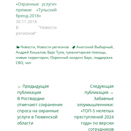
«Охранные услуги»
предоставляет
премии «Тульский
огромный спектр
бренд-2018»
услуг по
30.11.2018
безопасности:
В "Новости
техническая и
регионов"
вооруженная
частная охрана,
охрана порядка
Categories
Tags
Новости
,
Новости регионов
Анатолий Выборный
,
Андрей Кишалов
,
Барс Тула
на…
,
гуманитарная помощь
,
новые территории
,
Охранный холдинг Барс
,
поддержка
СВО
,
чоп
Навигация
← Предыдущая
Следующая
по
публикация
публикация →
Предыдущая
Следующая
В Росгвардии
Забавные
записям
публикация
публикация
отмечают сохранение
злоумышленники:
спроса на охранные
«ТОП-5 нелепых
услуги в Тюменской
преступлений 2024
области
года» по версии
сотрудников