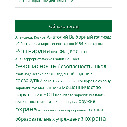
частной охранной деятельности
Облако тэгов
Анатолий Выборный
Александр Козлов
ГБР
ГИБДД
МВД
КС Росгвардии
Нацгвардия
Корсовет Росгвардии
Росгвардия
ФКЦ РОС
ФАС
ЧОО
антитеррористическая защищенность
безопасность
безопасность школ
видеонаблюдение
взаимодействие с ЧОП
госзакупки
закон
конкурс на охрану
законопроект
мошенничество
мошенники
коронавирус
нарушения ЧОП
невыплата заработной платы
оружие
недобросовестный ЧОП
оборот оружия
охрана
охрана
охрана массовых мероприятий
охрана
образовательных учреждений