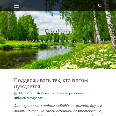
Primary Menu
Найт
Skip
to
content
ГардИнфо
Комментарии свободны, факты
священны
Поддерживать тех, кто в этом
нуждается
Posted
Categories
30.01.2025
Новости
,
Новости регионов
on
Комментировать
Для охранного холдинга «БАРС» помогать другим
людям не только своей основной деятельностью,