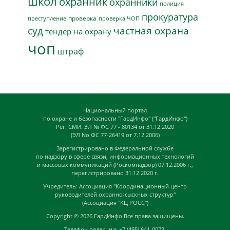
школ
охранник
охранники
полиция
прокуратура
проверка
преступление
проверка ЧОП
суд
частная охрана
тендер на охрану
чоп
штраф
Национальный портал
по охране и безопасности "ГардИнфо" ("ГардИнфо")
Рег. СМИ: ЭЛ № ФС 77 - 80134 от 31.12.2020
(ЭЛ No ФС 77-26419 от 7.12.2006)
Зарегистрировано в Федеральной службе
по надзору в сфере связи, информационных технологий
и массовых коммуникаций (Роскомнадзор) 07.12.2006 г.,
перегистрировано 31.12.2020 г.
Учредитель: Ассоциация "Координационный центр
руководителей охранно-сыскных структур"
(Ассоциация "КЦ РОСС")
Copyright © 2026
ГардИнфо
Все права защищены.
Телефон редакции: +7 (495) 641-0073,