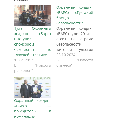
Охранный холдинг
«БАРС»: – «Тульский
бренд»
безопасности*
Тула: Охранный
Охранный холдинг
холдинг «Барс»
«БАРС» уже 29 лет
выступил
стоит на страже
спонсором
безопасности
чемпионата по
жителей Тульской
тяжелой атлетике
области и других
23.10.2024
13.04.2017
регионов. Как
В "Новости
В "Новости
удается сохранить
бизнеса"
регионов"
пальму первенства
на рынке охранных
услуг и народное
признание,
WWW.TULA.KP.RU
рассказал
Охранный холдинг
генеральный
«БАРС» —
директор Андрей
победитель в
Кишалов. Холдинг
номинации
«БАРС»