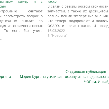
ективом камер и с
каско
сью
В связи с резким ростом стоимости
робанке считают
запчастей, а также их дефицитом,
 рассмотреть вопрос о
волной пошли экспертные мнения,
 денежных выплат по
что теперь подорожают и полисы
одя из стоимости новых
ОСАГО, и полисы каско. И повод
й. То есть без учета
для этого нашелся: приняты
16.03.2022
б этом в Госдуме заявил
поправки в закон об ОСАГО,
В "Новости"
ль председателя Банка
"
согласно которым Центробанк
ладимир Чистюхин на
может пересматривать тарифы на
нтских слушаниях,
ОСАГО в любой момент, а не
ных совершенствованию
ожидать, пока…
тельства и тарифной
в ОСАГО. - Имеет смысл
ть вопрос о…
Следующая публикация 
Следующая
ернета
Мэрия Кургана усиливает охрану из-за недовольств
публикация
ЧОПом. Инсай