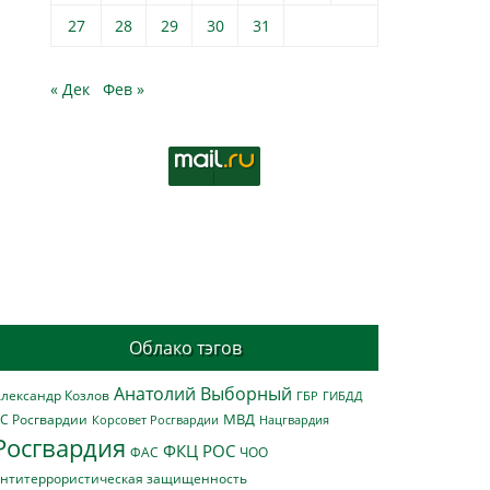
27
28
29
30
31
« Дек
Фев »
Облако тэгов
Анатолий Выборный
лександр Козлов
ГБР
ГИБДД
МВД
С Росгвардии
Нацгвардия
Корсовет Росгвардии
Росгвардия
ФКЦ РОС
ФАС
ЧОО
нтитеррористическая защищенность