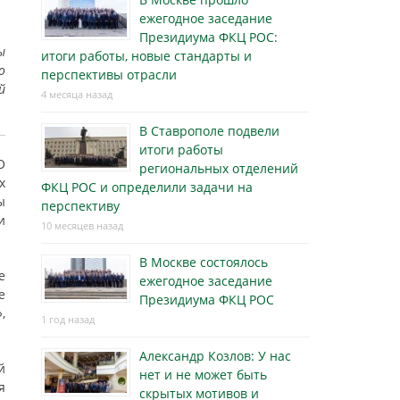
ежегодное заседание
Президиума ФКЦ РОС:
ы
итоги работы, новые стандарты и
о
перспективы отрасли
й
4 месяца назад
В Ставрополе подвели
итоги работы
О
региональных отделений
х
ФКЦ РОС и определили задачи на
ы
перспективу
и
10 месяцев назад
В Москве состоялось
е
ежегодное заседание
е
Президиума ФКЦ РОС
,
1 год назад
Александр Козлов: У нас
й
нет и не может быть
я
скрытых мотивов и