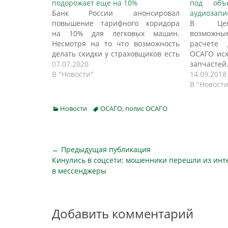
подорожает еще на 10%
под объ
Банк России анонсировал
аудиозапи
повышение тарифного коридора
В Цент
на 10% для легковых машин.
возможным
Несмотря на то что возможность
расчете
делать скидки у страховщиков есть
ОСАГО исх
и сейчас, регулятор уверяет, что
07.07.2020
запчасте
повышение тарифа необходимо
В "Новости"
износа. О
14.09.2018
для введения скидок
заместите
В "Новости
законопослушным водителям.
России В
Страховщики довольны, но
парламе
Categories
Tags
Новости
ОСАГО
,
полис ОСАГО
эксперты сходятся во мнении, что
посвящен
повышение стоимости ОСАГО не
законода
обосновано, пишет Газета.ру.
политике 
Центробанк…
рассмотре
Навигация
← Предыдущая публикация
Предыдущая
Кинулись в соцсети: мошенники перешли из инт
по
публикация
в мессенджеры
записям
Добавить комментарий