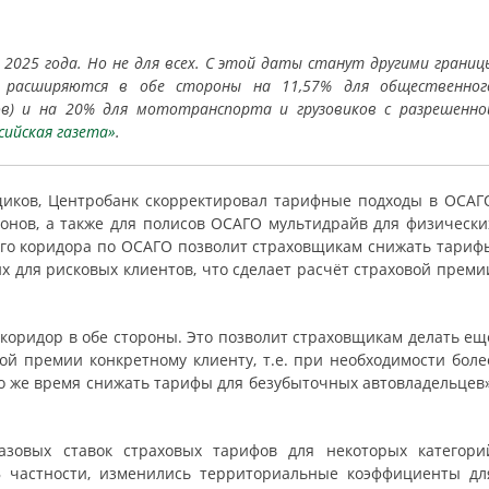
2025 года. Но не для всех. С этой даты станут другими границ
 расширяются в обе стороны на 11,57% для общественног
ов) и на 20% для мототранспорта и грузовиков с разрешенно
сийская газета»
.
щиков, Центробанк скорректировал тарифные подходы в ОСАГ
ионов, а также для полисов ОСАГО мультидрайв для физически
ого коридора по ОСАГО позволит страховщикам снижать тариф
х для рисковых клиентов, что сделает расчёт страховой преми
оридор в обе стороны. Это позволит страховщикам делать ещ
ой премии конкретному клиенту, т.е. при необходимости боле
то же время снижать тарифы для безубыточных автовладельцев»
азовых ставок страховых тарифов для некоторых категори
В частности, изменились территориальные коэффициенты дл