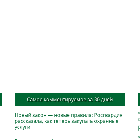
Самое комментируемое за 30 дней
А
Новый закон — новые правила: Росгвардия
К
рассказала, как теперь закупать охранные
услуги
а