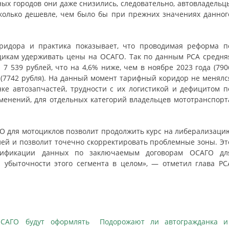
ых городов они даже снизились, следовательно, автовладельц
колько дешевле, чем было бы при прежних значениях данног
ридора и практика показывает, что проводимая реформа п
щикам удерживать цены на ОСАГО. Так по данным РСА средня
7 539 рублей, что на 4,6% ниже, чем в ноябре 2023 года (790
а (7742 рубля). На данный момент тарифный коридор не менялс
ке автозапчастей, трудности с их логистикой и дефицитом п
менений, для отдельных категорий владельцев мототранспорт
О для мотоциклов позволит продолжить курс на либерализаци
ей и позволит точечно скорректировать проблемные зоны. Эт
ификации данных по заключаемым договорам ОСАГО дл
 убыточности этого сегмента в целом», — отметил глава РС
САГО будут оформлять
Подорожают ли автогражданка и