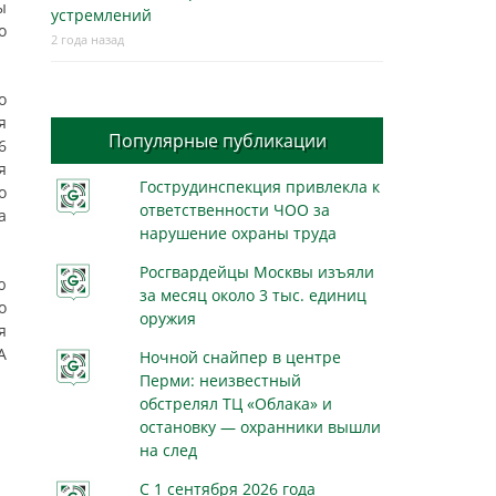
ы
устремлений
о
2 года назад
о
я
Популярные публикации
6
я
Гострудинспекция привлекла к
о
ответственности ЧОО за
а
нарушение охраны труда
Росгвардейцы Москвы изъяли
ю
за месяц около 3 тыс. единиц
о
оружия
я
А
Ночной снайпер в центре
Перми: неизвестный
обстрелял ТЦ «Облака» и
остановку — охранники вышли
на след
С 1 сентября 2026 года