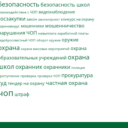
безопасность
безопасность школ
видеонаблюдение
заимодействие с ЧОП
госзакупки
закон
конкурс на охрану
законопроект
мошенничество
мошенники
оронавирус
нарушения ЧОП
невыплата заработной платы
оружие
едобросовестный ЧОП
оборот оружия
охрана
охрана
охрана массовых мероприятий
охрана
образовательных учреждений
школ
охранник
охранники
полиция
прокуратура
проверка
реступление
проверка ЧОП
суд
частная охрана
тендер на охрану
чоп
штраф