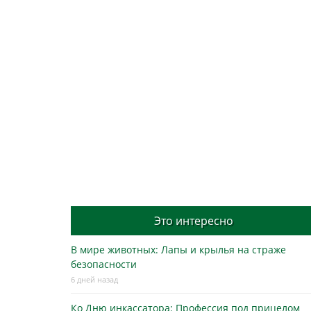
Это интересно
В мире животных: Лапы и крылья на страже
безопасности
6 дней назад
Ко Дню инкассатора: Профессия под прицелом