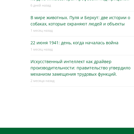
6 дней назад
В мире животных. Пуля и Беркут: две истории о
собаках, которые охраняют людей и объекты
1 месяц назад
22 июня 1941: день, когда началась война
1 месяц назад
Искусственный интеллект как драйвер
производительности: правительство утвердило
механизм замещения трудовых функций.
2 месяца назад