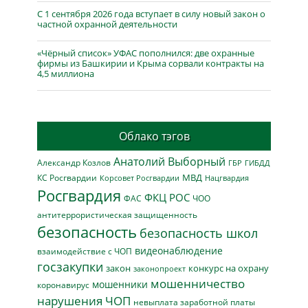
С 1 сентября 2026 года вступает в силу новый закон о
частной охранной деятельности
«Чёрный список» УФАС пополнился: две охранные
фирмы из Башкирии и Крыма сорвали контракты на
4,5 миллиона
Облако тэгов
Анатолий Выборный
Александр Козлов
ГБР
ГИБДД
МВД
КС Росгвардии
Нацгвардия
Корсовет Росгвардии
Росгвардия
ФКЦ РОС
ФАС
ЧОО
антитеррористическая защищенность
безопасность
безопасность школ
видеонаблюдение
взаимодействие с ЧОП
госзакупки
закон
конкурс на охрану
законопроект
мошенничество
мошенники
коронавирус
нарушения ЧОП
невыплата заработной платы