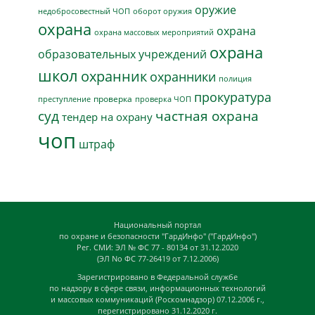
оружие
недобросовестный ЧОП
оборот оружия
охрана
охрана
охрана массовых мероприятий
охрана
образовательных учреждений
школ
охранник
охранники
полиция
прокуратура
проверка
преступление
проверка ЧОП
суд
частная охрана
тендер на охрану
чоп
штраф
Национальный портал
по охране и безопасности "ГардИнфо" ("ГардИнфо")
Рег. СМИ: ЭЛ № ФС 77 - 80134 от 31.12.2020
(ЭЛ No ФС 77-26419 от 7.12.2006)
Зарегистрировано в Федеральной службе
по надзору в сфере связи, информационных технологий
и массовых коммуникаций (Роскомнадзор) 07.12.2006 г.,
перегистрировано 31.12.2020 г.