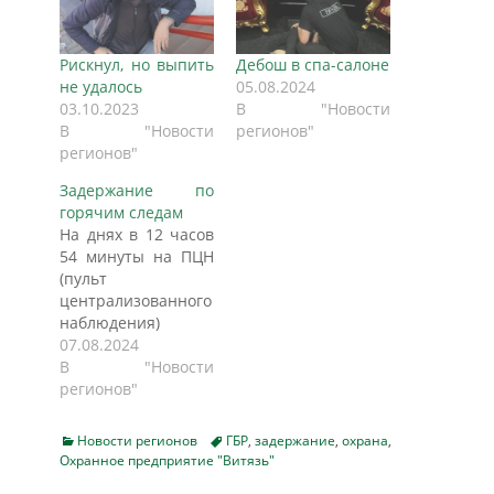
Рискнул, но выпить
Дебош в спа-салоне
не удалось
05.08.2024
03.10.2023
В "Новости
В "Новости
регионов"
регионов"
Задержание по
горячим следам
На днях в 12 часов
54 минуты на ПЦН
(пульт
централизованного
наблюдения)
дежурной части
07.08.2024
Группы
В "Новости
Предприятий
регионов"
Безопасности
«УРАГАН» поступил
Categories
Tags
Новости регионов
ГБР
,
задержание
,
охрана
,
сигнал «тревога» из
Охранное предприятие "Витязь"
мини-маркета,