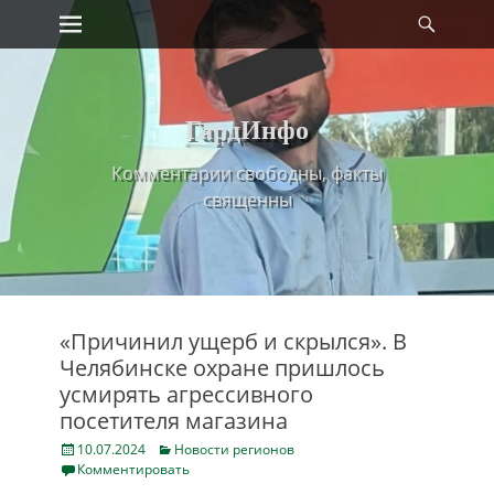
Primary Menu
Найт
Skip
to
content
ГардИнфо
Комментарии свободны, факты
священны
«Причинил ущерб и скрылся». В
Челябинске охране пришлось
усмирять агрессивного
посетителя магазина
Posted
Categories
10.07.2024
Новости регионов
on
Комментировать