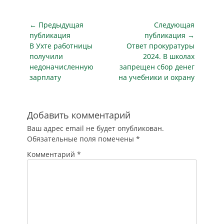
сосновоборского
мини-маркета, что
на улице Весенняя,
Навигация
← Предыдущая
Следующая
д.8. На место была
по
публикация
публикация →
направлена группа
Предыдущая
Следующая
В Ухте работницы
Ответ прокуратуры
записям
быстрого
публикация
публикация
получили
2024. В школах
реагирования ООО
недоначисленную
запрещен сбор денег
ЧОА «УРАГАН-
зарплату
на учебники и охрану
ОХРАНА». Прибыв
на объект, экипаж
ГБР узнал от
продавцов, что
Добавить комментарий
несколько…
Ваш адрес email не будет опубликован.
Обязательные поля помечены
*
Комментарий
*