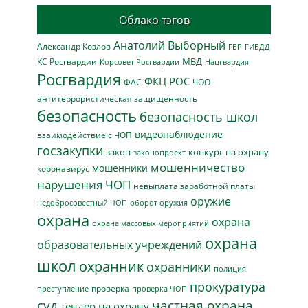
Облако тэгов
Анатолий Выборный
Александр Козлов
ГБР
ГИБДД
МВД
КС Росгвардии
Нацгвардия
Корсовет Росгвардии
Росгвардия
ФКЦ РОС
ФАС
ЧОО
антитеррористическая защищенность
безопасность
безопасность школ
видеонаблюдение
взаимодействие с ЧОП
госзакупки
закон
конкурс на охрану
законопроект
мошенничество
мошенники
коронавирус
нарушения ЧОП
невыплата заработной платы
оружие
недобросовестный ЧОП
оборот оружия
охрана
охрана
охрана массовых мероприятий
охрана
образовательных учреждений
школ
охранник
охранники
полиция
прокуратура
проверка
преступление
проверка ЧОП
суд
частная охрана
тендер на охрану