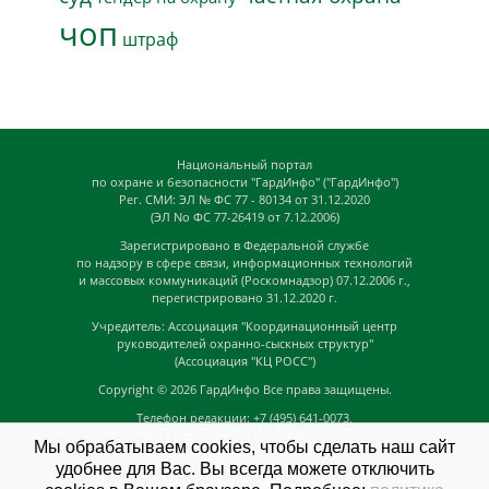
чоп
штраф
Национальный портал
по охране и безопасности "ГардИнфо" ("ГардИнфо")
Рег. СМИ: ЭЛ № ФС 77 - 80134 от 31.12.2020
(ЭЛ No ФС 77-26419 от 7.12.2006)
Зарегистрировано в Федеральной службе
по надзору в сфере связи, информационных технологий
и массовых коммуникаций (Роскомнадзор) 07.12.2006 г.,
перегистрировано 31.12.2020 г.
Учредитель: Ассоциация "Координационный центр
руководителей охранно-сыскных структур"
(Ассоциация "КЦ РОСС")
Copyright © 2026
ГардИнфо
Все права защищены.
Телефон редакции: +7 (495) 641-0073,
Адрес электронной почты редакции:
Мы обрабатываем cookies, чтобы сделать наш сайт
news@guardinfo.online
удобнее для Вас. Вы всегда можете отключить
Главный редактор: Кузьмин Д.А.