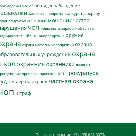
видеонаблюдение
заимодействие с ЧОП
госзакупки
закон
конкурс на охрану
законопроект
мошенничество
мошенники
оронавирус
нарушения ЧОП
невыплата заработной платы
оружие
едобросовестный ЧОП
оборот оружия
охрана
охрана
охрана массовых мероприятий
охрана
образовательных учреждений
школ
охранник
охранники
полиция
прокуратура
проверка
реступление
проверка ЧОП
суд
частная охрана
тендер на охрану
чоп
штраф
Телефон редакции: +7 (495) 641-0073,