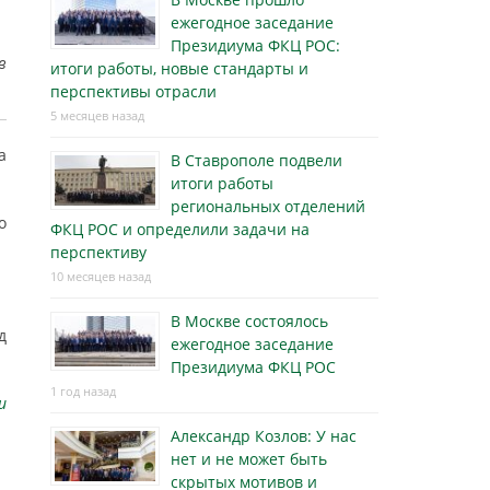
ежегодное заседание
Президиума ФКЦ РОС:
в
итоги работы, новые стандарты и
перспективы отрасли
5 месяцев назад
а
В Ставрополе подвели
итоги работы
региональных отделений
о
ФКЦ РОС и определили задачи на
перспективу
10 месяцев назад
В Москве состоялось
д
ежегодное заседание
Президиума ФКЦ РОС
1 год назад
u
Александр Козлов: У нас
нет и не может быть
скрытых мотивов и