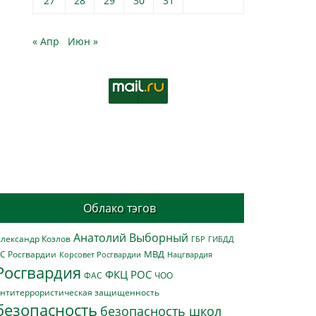
27
28
29
30
31
« Апр
Июн »
Облако тэгов
Анатолий Выборный
лександр Козлов
ГБР
ГИБДД
МВД
С Росгвардии
Нацгвардия
Корсовет Росгвардии
Росгвардия
ФКЦ РОС
ФАС
ЧОО
нтитеррористическая защищенность
безопасность
безопасность школ