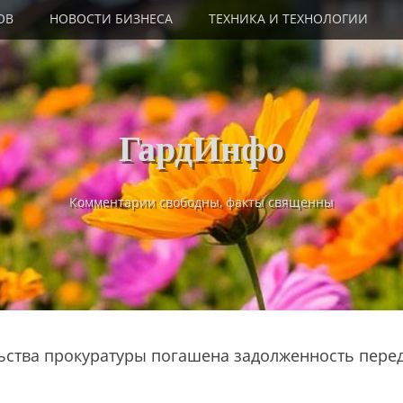
ОВ
НОВОСТИ БИЗНЕСА
ТЕХНИКА И ТЕХНОЛОГИИ
ГардИнфо
Комментарии свободны, факты священны
ьства прокуратуры погашена задолженность пере