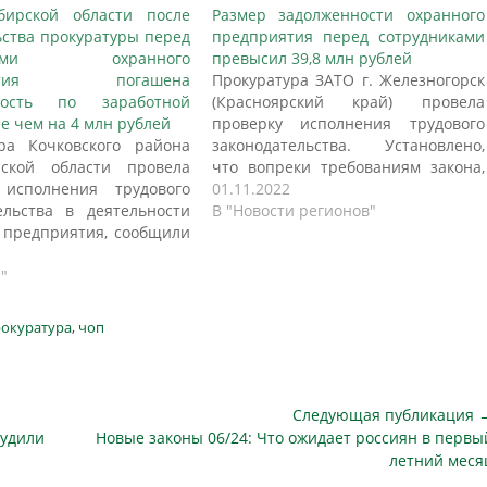
бирской области после
Размер задолженности охранного
ства прокуратуры перед
предприятия перед сотрудниками
иками охранного
превысил 39,8 млн рублей
иятия погашена
Прокуратура ЗАТО г. Железногорск
ность по заработной
(Красноярский край) провела
е чем на 4 млн рублей
проверку исполнения трудового
ра Кочковского района
законодательства. Установлено,
рской области провела
что вопреки требованиям закона,
 исполнения трудового
ежемесячная индексирующая
01.11.2022
ельства в деятельности
выплата к заработной плате
В "Новости регионов"
 предприятия, сообщили
сотрудникам охранного
-службе Генеральной
предприятия производилась без
атуры Российской
"
учета районного коэффициента и
и. Установлено, что в
процентной надбавки в связи с
сентября 2023 года по
работой в местностях с
окуратура
,
чоп
4 года 26 работникам
неблагоприятными природно-
ции заработная плата
климатическими условиями. В
чивалась ниже
результате этого перед 1762
ного размера оплаты
работниками, осуществляющими…
Следующая публикация 
кже часы работы в ночное
Следующая
судили
Новые законы 06/24: Что ожидает россиян в первы
публикация
летний меся