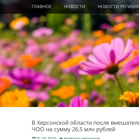
Primary Menu
Skip
ГЛАВНОЕ
НОВОСТИ
НОВОСТИ РЕГИОН
to
content
В Херсонской области после вмешател
ЧОО на сумму 26,5 млн рублей
Posted
Categories
31.05.2024
Новости регионов