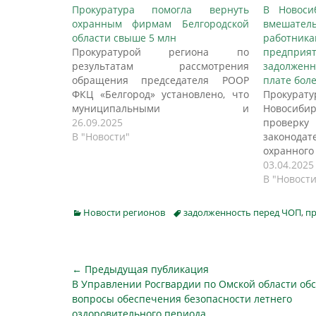
Прокуратура помогла вернуть
В Новоси
охранным фирмам Белгородской
вмешатель
области свыше 5 млн
работн
Прокуратурой региона по
предпр
результатам рассмотрения
задолжен
обращения председателя РООР
плате боле
ФКЦ «Белгород» установлено, что
Прокурату
муниципальными и
Новосиби
государственными заказчиками в
26.09.2025
проверку
сфере образования и
В "Новости"
законодат
здравоохранения допускаются
охранного
нарушения сроков исполнения
в пресс
03.04.2025
контрактов, в том числе по
прокур
В "Новости
причине несвоевременного
Федераци
доведения региональным
период с 
Categories
Tags
Новости регионов
задолженность перед ЧОП
,
пр
министерством финансов и
июнь 202
бюджетной политики бюджетных
организа
средств. Об этом сообщается на
выпла
сайте ведомства. В целях
минималь
Навигация
← Предыдущая публикация
устранения…
труда. Та
Предыдущая
В Управлении Росгвардии по Омской области об
по
время,…
публикация
вопросы обеспечения безопасности летнего
оздоровительного периода