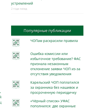
устремлений
2 года назад
Популярные публикации
ЧОПам раскрасили правила
Ошибка комиссии или
избыточное требование? ФАС
признала незаконным
отклонение заявки ЧОП из-за
отсутствия уведомления
Карельский ЧОП поплатился
за охранника без нашивок и
→
просроченную периодичку
й
«Чёрный список» УФАС
ц
пополнился: две охранные