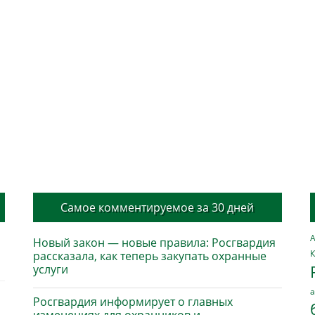
Самое комментируемое за 30 дней
А
Новый закон — новые правила: Росгвардия
К
рассказала, как теперь закупать охранные
услуги
а
Росгвардия информирует о главных