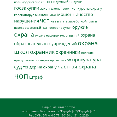
видеонаблюдение
взаимодействие с ЧОП
госзакупки
закон
конкурс на охрану
законопроект
мошенничество
мошенники
коронавирус
нарушения ЧОП
невыплата заработной платы
оружие
недобросовестный ЧОП
оборот оружия
охрана
охрана
охрана массовых мероприятий
охрана
образовательных учреждений
школ
охранник
охранники
полиция
прокуратура
проверка
преступление
проверка ЧОП
суд
частная охрана
тендер на охрану
чоп
штраф
Национальный портал
по охране и безопасности "ГардИнфо" ("ГардИнфо")
Рег. СМИ: ЭЛ № ФС 77 - 80134 от 31.12.2020