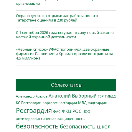
организаций
Охрана детского отдыха: час работы поста в
Татарстане оценили в 230 рублей
С 1 сентября 2026 года вступает в силу новый закон о
частной охранной деятельности
«Чёрный список» УФАС пополнился: две охранные
фирмы из Башкирии и Крыма сорвали контракты на
4,5 миллиона
Облако тэгов
Анатолий Выборный
Александр Козлов
ГБР
ГИБДД
МВД
КС Росгвардии
Нацгвардия
Корсовет Росгвардии
Росгвардия
ФКЦ РОС
ФАС
ЧОО
антитеррористическая защищенность
безопасность
безопасность школ