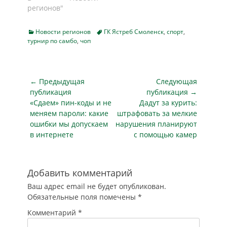
регионов"
Categories
Tags
Новости регионов
ГК Ястреб Смоленск
,
спорт
,
турнир по самбо
,
чоп
Навигация
← Предыдущая
Следующая
по
публикация
публикация →
Предыдущая
Следующая
«Сдаем» пин-коды и не
Дадут за курить:
записям
публикация
публикация
меняем пароли: какие
штрафовать за мелкие
ошибки мы допускаем
нарушения планируют
в интернете
с помощью камер
Добавить комментарий
Ваш адрес email не будет опубликован.
Обязательные поля помечены
*
Комментарий
*