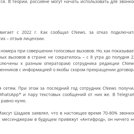
я. В теории, россияне могут начать использовать для звонко
вигает с 2022 г. Как сообщал CNews, за отказ подключат
их – отзыв лицензии.
 номера при совершении голосовых вызовов. Но, как показывае
ых вызовов в стране не сократилось – с 8 утра до полудня 2
дключены к разным операторам) сотрудника редакции CNew
ошенников с информацией о якобы скором прекращении договор
 сетям. При этом за последний год сотрудник CNews получи
hatsApp* и пару текстовых сообщений от них же. В Telegra
 равно нулю.
аксут Шадаев заявлял, что в настоящее время 70-80% звонко
к мессенджерам в будущем привяжут «Антифрод», он ничего н