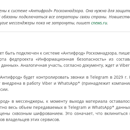
ючены к системе «Антифрод» Роскомнадзора. Она нужна для защит
ей обязаны подключаться все операторы связи страны. Новшеств
ругие мессенджеры пока не затронуты, пишет
cnews.ru
.
т быть подключен к системе «Антифрод» Роскомнадзора, пише
рта федпроекта «Информационная безопасность» из состав
данных». Аналогичная участь, согласно документу, ждет и Viber
Антифрод» будет контролировать звонки в Telegram в 2029 г. 
 внедрена в работу Viber и WhatsApp* (принадлежит компани
ссии.
род» в мессенджеры, к моменту выхода материала оставалос
ютно весь объем передаваемых в Telegram и WhatsApp* данных
ищены сквозным шифрованием. Это означает, что вклиниться 
лов владельцев этих сервисов.