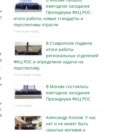
ежегодное заседание
ы
Президиума ФКЦ РОС:
о
итоги работы, новые стандарты и
перспективы отрасли
5 месяцев назад
В Ставрополе подвели
итоги работы
т
региональных отделений
а
ФКЦ РОС и определили задачи на
.
перспективу
10 месяцев назад
К
и
В Москве состоялось
ежегодное заседание
Президиума ФКЦ РОС
ь
1 год назад
,
в
Александр Козлов: У нас
нет и не может быть
скрытых мотивов и