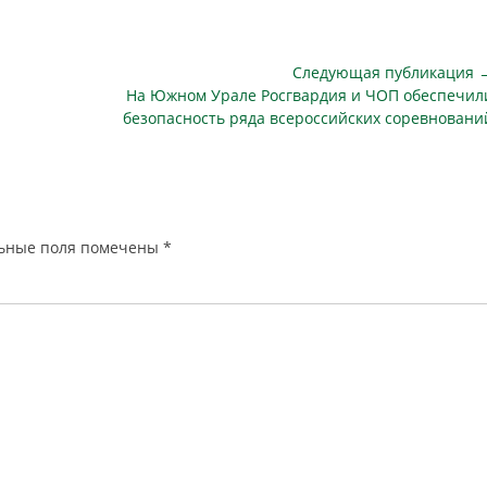
в из-за границы и
номера банка, и терял
ния ответственности
бдительность. Сейчас такие фокусы
джеров. Один из
не пройдут, информирует
Следующая публикация 
аненных способов…
"Комсомольская правда".…
Следующая
На Южном Урале Росгвардия и ЧОП обеспечил
публикация
безопасность ряда всероссийских соревновани
ьные поля помечены
*