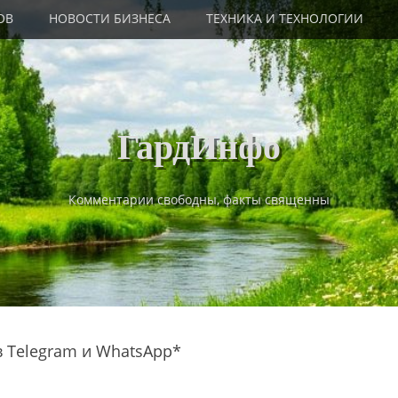
ОВ
НОВОСТИ БИЗНЕСА
ТЕХНИКА И ТЕХНОЛОГИИ
ГардИнфо
Комментарии свободны, факты священны
в Telegram и WhatsApp*