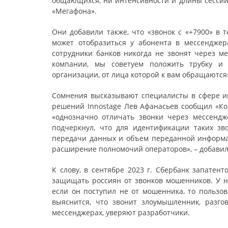
общающихся, ни интенсивности и длины сессий
«Мегафона».
Они добавили также, что «звонок с «+7900» в 
может отобразиться у абонента в мессенджер
сотрудники банков никогда не звонят через ме
компании, мы советуем положить трубку и
организации, от лица которой к вам обращаются
Сомнения высказывают специалисты в сфере и
решений Innostage Лев Афанасьев сообщил «Ко
«однозначно отличать звонки через мессендж
подчеркнул, что для идентификации таких зв
передачи данных и объем переданной информаци
расширение полномочий операторов», – добавил
К слову, в сентябре 2023 г. Сбербанк запатент
защищать россиян от звонков мошенников. У не
если он поступил не от мошенника, то пользов
выяснится, что звонит злоумышленник, разго
мессенджерах, уверяют разработчики.