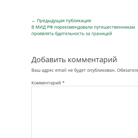
организаторов распространения
звонко
информации в интернете (ОРИ; к
ужесточе
ним относятся мессенджеры,
мессен
Навигация
← Предыдущая публикация
социальные сети, сервисы
распростр
Предыдущая
В МИД РФ порекомендовали путешественникам
по
электронной почты и др.,…
публикация
проявлять бдительность за границей
записям
Добавить комментарий
Ваш адрес email не будет опубликован.
Обязател
Комментарий
*