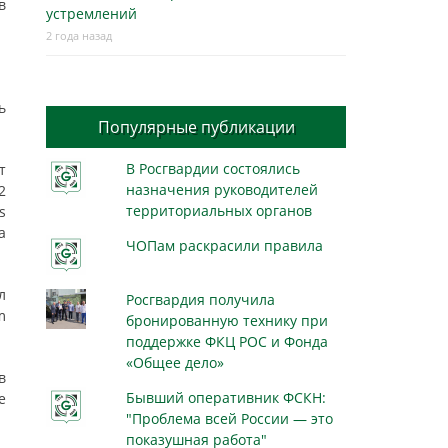
в
устремлений
2 года назад
ь
Популярные публикации
В Росгвардии состоялись
т
назначения руководителей
2
территориальных органов
s
а
ЧОПам раскрасили правила
л
Росгвардия получила
m
бронированную технику при
поддержке ФКЦ РОС и Фонда
«Общее дело»
в
Бывший оперативник ФСКН:
е
"Проблема всей России — это
показушная работа"