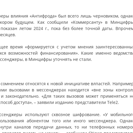
сферы влияния «Антифрода» был всего лишь черновиком, однак
скором будущем. Как сообщили «Коммерсанту» в Минцифры
оказан летом 2024 г., пока без более точной даты. Впрочем
месяцев.
ящее время «формируется с учетом мнения заинтересованны
хся возможностей финансирования». Какие именно ведомств
ссенджеры, в Минцифры уточнять не стали.
 сомнением относятся к новой инициативе влпастей. Например
выми вызовами в мессенджерах находится «вне зоны контрол
 и законодательно. «Для таких вызовов может применяться н
пособ доступа», – заявили изданию представители Tele2.
ессенджеры используют сквозное шифрование. «У мобильног
пользования абонентом того или иного мессенджера. Однак
внутри каналов передачи данных, то ни телефонных номеро