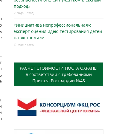
и
подход»
2 года назад
в
о
«Инициатива непрофессиональная»:
ь
эксперт оценил идею тестирования детей
е
на экстремизм
2 года назад
-
т
РАСЧЕТ СТОИМОСТИ ПОСТА ОХРАНЫ
н
в соответствии с требованиями
ь
Приказа Росгвардии №45
е
т
и
и
в