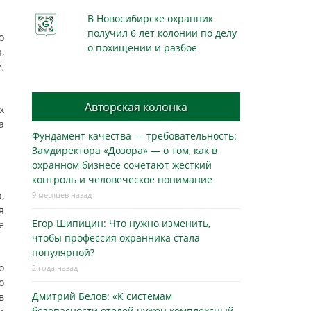
В Новосибирске охранник
получил 6 лет колонии по делу
о
о похищении и разбое
,
,
Авторская колонка
х
а
Фундамент качества — требовательность:
Замдиректора «Дозора» — о том, как в
охранном бизнесe сочетают жёсткий
контроль и человеческое понимание
,
9 месяцев назад
я
Егор Шипицин: Что нужно изменить,
е
чтобы профессия охранника стала
популярной?
о
2 года назад
о
Дмитрий Белов: «К системам
в
безопасности отелей нужен комплексный