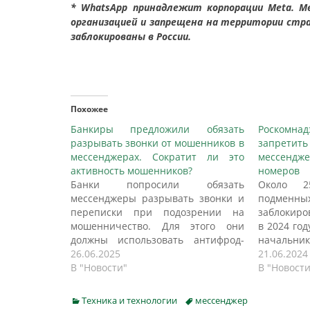
* WhatsApp принадлежит корпорации Meta. Me
организацией и запрещена на территории стра
заблокированы в России.
Похожее
Банкиры предложили обязать
Роском
разрывать звонки от мошенников в
запрет
мессенджерах. Сократит ли это
мессенд
активность мошенников?
номеров
Банки попросили обязать
Около 
мессенджеры разрывать звонки и
подменн
переписки при подозрении на
заблокиро
мошенничество. Для этого они
в 2024 год
должны использовать антифрод-
начальник
системы на основе нейросетей,
26.06.2025
надзор
21.06.2024
которые будут постоянно
В "Новости"
Роскомна
В "Новости
анализировать общение, пишет
Расши
РБК. Финансовые организации
предпол
Categories
Tags
Техника и технологии
мессенджер
попросили Госдуму обязать
"белых сп