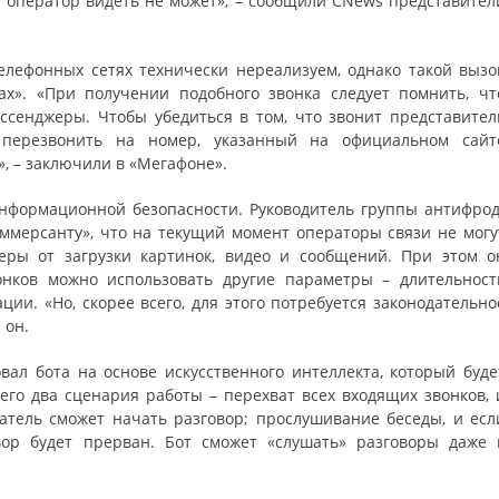
 оператор видеть не может», – сообщили CNews представител
телефонных сетях технически нереализуем, однако такой вызо
ах». «При получении подобного звонка следует помнить, чт
ссенджеры. Чтобы убедиться в том, что звонит представител
 перезвонить на номер, указанный на официальном сайт
», – заключили в «Мегафоне».
нформационной безопасности. Руководитель группы антифрод
ммерсанту», что на текущий момент операторы связи не могу
еры от загрузки картинок, видео и сообщений. При этом о
онков можно использовать другие параметры – длительност
и. «Но, скорее всего, для этого потребуется законодательно
 он.
овал бота на основе искусственного интеллекта, который буде
го два сценария работы – перехват всех входящих звонков, 
атель сможет начать разговор; прослушивание беседы, и есл
вор будет прерван. Бот сможет «слушать» разговоры даже 