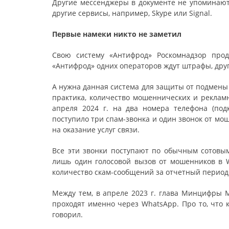
Другие мессенджеры в документе не упоминаютс
другие сервисы, например, Skype или Signal.
Первые намеки никто не заметил
Свою систему «Антифрод» Роскомнадзор прод
«Антифрод» одних операторов ждут штрафы, друг
А нужна данная система для защиты от подмены
практика, количество мошеннических и рекламн
апреля 2024 г. на два номера телефона (по
поступило три спам-звонка и один звонок от м
на оказание услуг связи.
Все эти звонки поступают по обычным сотовым
лишь один голосовой вызов от мошенников в W
количество скам-сообщений за отчетный период
Между тем, в апреле 2023 г. глава Минцифры М
проходят именно через WhatsApp. Про то, что 
говорил.