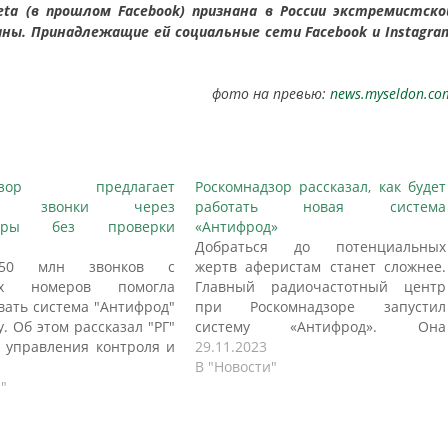
ta (в прошлом Facebook) признана в России экстремистско
ны. Принадлежащие ей социальные сети Facebook и Instagra
фото на превью:
news.myseldon.co
надзор предлагает
Роскомнадзор рассказал, как будет
ить звонки через
работать новая система
жеры без проверки
«Антифрод»
Добраться до потенциальных
250 млн звонков с
жертв аферистам станет сложнее.
ых номеров помогла
Главный радиочастотный центр
вать система "Антифрод"
при Роскомнадзоре запустил
у. Об этом рассказал "РГ"
систему «Антифрод». Она
 управления контроля и
позволяет отследить, откуда идет
29.11.2023
а в сфере связи
звонок. Раньше мошенники
В "Новости"
дзора Максим Прыткин.
"
активно пользовались айпи-
рить контроль
телефонией, которая позволяла
агается при помощи
подменить номер. Человек видел,
исков" с номерами для
что ему звонят с официального