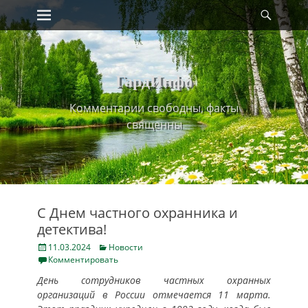
Primary Menu
Найт
Skip
to
content
ГардИнфо
Комментарии свободны, факты
священны
С Днем частного охранника и
детектива!
Posted
Categories
11.03.2024
Новости
on
Комментировать
День сотрудников частных охранных
организаций в России отмечается 11 марта.