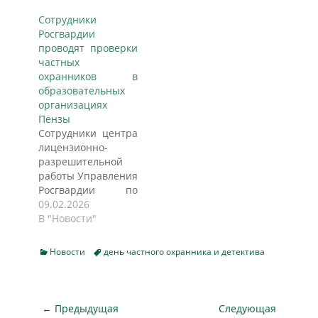
Росгвардии к
Сотрудники
частной охранной
Росгвардии
организации
проводят проверки
«Витязь-О».
частных
Силовики просили
охранников в
о привлечении ее к
образовательных
административной
организациях
ответственности по
Пензы
части 4 статьи 14.1
Сотрудники центра
КоАП РФ. Ранее они
лицензионно-
вывили нарушения
разрешительной
при проведении
работы Управления
внеплановой
Росгвардии по
выездной
Пензенской
09.02.2026
проверки. В
области
В "Новости"
октябре 2025 года
продолжают
силовики
проведение
проверили два…
Categories
Tags
Новости
день частного охранника и детектива
плановых
проверочных
мероприятий в
отношении
Навигация
← Предыдущая
Следующая
работников