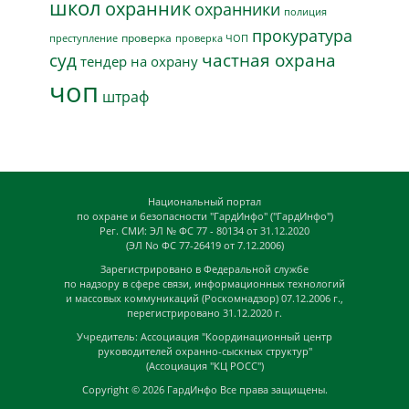
школ
охранник
охранники
полиция
прокуратура
проверка
преступление
проверка ЧОП
суд
частная охрана
тендер на охрану
чоп
штраф
Национальный портал
по охране и безопасности "ГардИнфо" ("ГардИнфо")
Рег. СМИ: ЭЛ № ФС 77 - 80134 от 31.12.2020
(ЭЛ No ФС 77-26419 от 7.12.2006)
Зарегистрировано в Федеральной службе
по надзору в сфере связи, информационных технологий
и массовых коммуникаций (Роскомнадзор) 07.12.2006 г.,
перегистрировано 31.12.2020 г.
Учредитель: Ассоциация "Координационный центр
руководителей охранно-сыскных структур"
(Ассоциация "КЦ РОСС")
Copyright © 2026
ГардИнфо
Все права защищены.