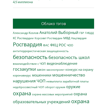
4,5 миллиона
Облако тэгов
Анатолий Выборный
Александр Козлов
ГБР
ГИБДД
МВД
КС Росгвардии
Нацгвардия
Корсовет Росгвардии
Росгвардия
ФКЦ РОС
ФАС
ЧОО
антитеррористическая защищенность
безопасность
безопасность школ
видеонаблюдение
взаимодействие с ЧОП
госзакупки
закон
конкурс на охрану
законопроект
мошенничество
мошенники
коронавирус
нарушения ЧОП
невыплата заработной платы
оружие
недобросовестный ЧОП
оборот оружия
охрана
охрана
охрана массовых мероприятий
охрана
образовательных учреждений