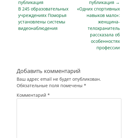
по
публикация
публикация →
частных охранных
Предыдущая
Следующая
В 245 образовательных
«Одних спортивных
записям
организаций,
публикация
публикация
учреждениях Поморья
навыков мало»:
обеспечивающих
установлены системы
женщина-
безопасность в
видеонаблюдения
телохранитель
образовательных
рассказала об
учреждениях
особенностях
города. В ходе
профессии
проверок
инспекторы
Росгвардии
оценивают
Добавить комментарий
соблюдение
Ваш адрес email не будет опубликован.
требований
Обязательные поля помечены
*
законодательства в
сфере частной
Комментарий
*
охранной
деятельности. В
частности,
проверяется
наличие у
охранников
обязательной