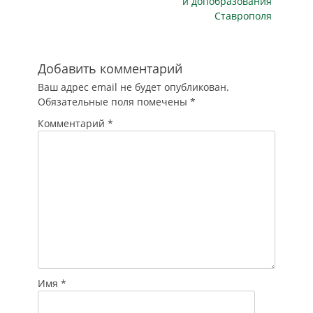
и допобразования
кабмина, в 2021
Ставрополя
году на эти цели
выделено более 60
млн рублей, из…
Добавить комментарий
Ваш адрес email не будет опубликован.
Обязательные поля помечены
*
Комментарий
*
Имя
*