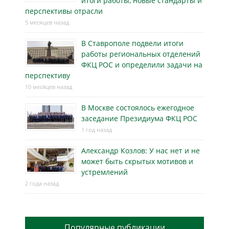
итоги работы, новые стандарты и
перспективы отрасли
5 месяцев назад
В Ставрополе подвели итоги
работы региональных отделений
ФКЦ РОС и определили задачи на
перспективу
10 месяцев назад
В Москве состоялось ежегодное
заседание Президиума ФКЦ РОС
1 год назад
Александр Козлов: У нас нет и не
может быть скрытых мотивов и
устремлений
2 года назад
Популярные публикации