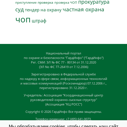
прокуратура
проверка
преступление
проверка ЧОП
суд
частная охрана
тендер на охрану
чоп
штраф
Национальный портал
по охране и безопасности "ГардИнфо" ("ГардИнфо")
Рег. СМИ: ЭЛ № ФС 77 - 80134 от 31.12.2020
(ЭЛ No ФС 77-26419 от 7.12.2006)
Зарегистрировано в Федеральной службе
по надзору в сфере связи, информационных технологий
и массовых коммуникаций (Роскомнадзор) 07.12.2006 г.,
перегистрировано 31.12.2020 г.
Учредитель: Ассоциация "Координационный центр
руководителей охранно-сыскных структур"
(Ассоциация "КЦ РОСС")
Copyright © 2026
ГардИнфо
Все права защищены.
Телефон редакции: +7 (495) 641-0073,
Адрес электронной почты редакции:
Мы обрабатываем cookies, чтобы сделать наш сайт