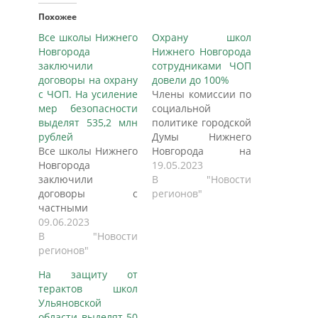
Похожее
Все школы Нижнего
Охрану школ
Новгорода
Нижнего Новгорода
заключили
сотрудниками ЧОП
договоры на охрану
довели до 100%
с ЧОП. На усиление
Члены комиссии по
мер безопасности
социальной
выделят 535,2 млн
политике городской
рублей
Думы Нижнего
Все школы Нижнего
Новгорода на
Новгорода
заседании 18 мая
19.05.2023
заключили
2023 года обсудили
В "Новости
договоры с
обеспечение
регионов"
частными
антитеррористической
охранными
09.06.2023
защищенности
предприятиями,
В "Новости
объектов
чтобы обеспечить
регионов"
образования,
полную
пишет ИА "Нижний
На защиту от
безопасность
сейчас".
терактов школ
учащихся. Об этом
Заместитель
Ульяновской
сообщает пресс-
директора
области выделят 50