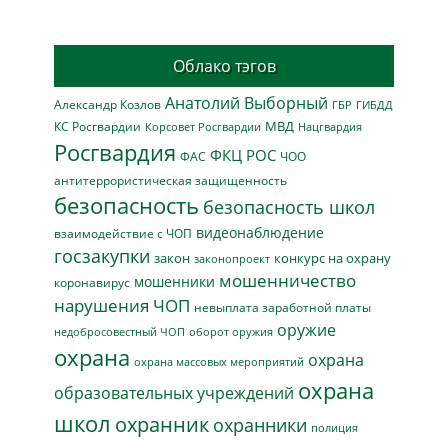
Облако тэгов
Анатолий Выборный
Александр Козлов
ГБР
ГИБДД
МВД
КС Росгвардии
Нацгвардия
Корсовет Росгвардии
Росгвардия
ФКЦ РОС
ФАС
ЧОО
антитеррористическая защищенность
безопасность
безопасность школ
видеонаблюдение
взаимодействие с ЧОП
госзакупки
закон
конкурс на охрану
законопроект
мошенничество
мошенники
коронавирус
нарушения ЧОП
невыплата заработной платы
оружие
недобросовестный ЧОП
оборот оружия
охрана
охрана
охрана массовых мероприятий
охрана
образовательных учреждений
школ
охранник
охранники
полиция