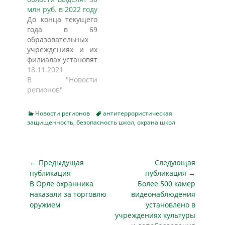
служба Гордумы.
департамента
млн руб. в 2022 году
Ранее нижегородцы
образования
До конца текущего
обращались к
Марина Гладышева
года в 69
региональным
рассказала, что в
образовательных
властям с просьбой
2022 году на
учреждениях и их
усилить охрану в
обеспечение
филиалах установят
образовательных
антитеррористической
металлодетекторы.
18.11.2021
учреждениях. Они
защищенности
Об этом сообщает
В "Новости
жаловались на то,
объектов
РИА "Индустрия
регионов"
что роль
образования
безопасности".
охранников
направили 129,8
Власти
выполняют
млн рублей. В 2023
Categories
Tags
Новости регионов
антитеррористическая
Ульяновской
пожилые вахтеры,
защищенность
,
безопасность школ
году
,
охрана школ
области проводят
которые в случае
предусмотрено…
системную работу,
возникшей
направленную на
опасности не
повышение уровня
Навигация
← Предыдущая
Следующая
смогут…
безопасности в
по
публикация
публикация →
образовательных
Предыдущая
Следующая
В Орле охранника
Более 500 камер
записям
учреждениях
публикация
публикация
наказали за торговлю
видеонаблюдения
региона. По
оружием
установлено в
информации
учреждениях культуры
областного