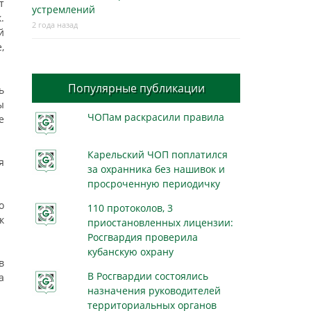
т
устремлений
.
2 года назад
й
,
Популярные публикации
ь
ы
ЧОПам раскрасили правила
е
Карельский ЧОП поплатился
я
за охранника без нашивок и
просроченную периодичку
о
110 протоколов, 3
к
приостановленных лицензии:
Росгвардия проверила
кубанскую охрану
в
В Росгвардии состоялись
а
назначения руководителей
территориальных органов