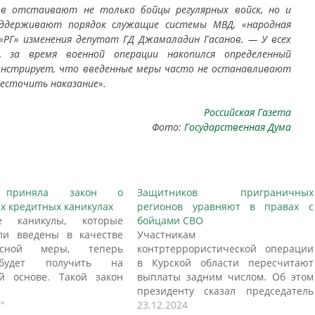
в отстаивают не только бойцы регулярных войск, но и
оддерживают порядок служащие системы МВД, «народная
«РГ» изменения депутат ГД Джамаладин Гасанов. — У всех
 за время военной операции накопился определенный
нстрирует, что введенные меры часто не останавливают
есточить наказание».
Российская Газета
Фото:
Государственная Дума
а приняла закон о
Защитников приграничных
х кредитных каникулах
регионов уравняют в правах с
е каникулы, которые
бойцами СВО
ли введены в качестве
Участникам
зисной меры, теперь
контртеррористической операции
будет получить на
в Курской области пересчитают
й основе. Такой закон
выплаты задним числом. Об этом
а Госдума, пишет
президенту сказал председатель
ая газета". Отсрочка по
"
Госдумы Вячеслав Володин.
23.12.2024