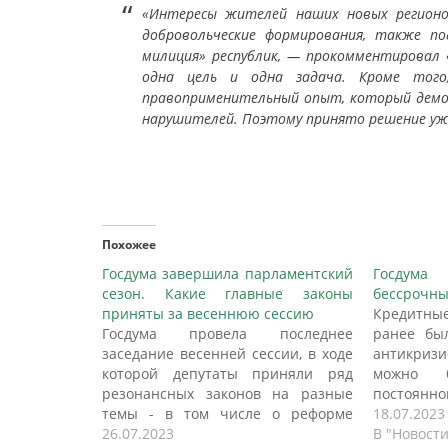
«Интересы жителей наших новых регионо
добровольческие формирования, также п
милиция» республик, — прокомментировал 
одна цель и одна задача. Кроме того,
правоприменительный опыт, который демо
нарушителей. Поэтому принято решение уж
Похожее
Госдума завершила парламентский
Госдум
сезон. Какие главные законы
бессрочны
приняты за весеннюю сессию
Кредитны
Госдума провела последнее
ранее бы
заседание весенней сессии, в ходе
антикри
которой депутаты приняли ряд
можно 
резонансных законов на разные
постоянно
темы - в том числе о реформе
принял
18.07.2023
системы воинского учета и
26.07.2023
"Российск
В "Новости