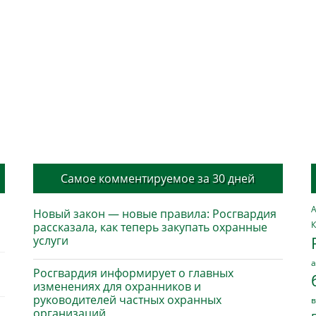
Самое комментируемое за 30 дней
А
Новый закон — новые правила: Росгвардия
К
рассказала, как теперь закупать охранные
услуги
а
Росгвардия информирует о главных
изменениях для охранников и
руководителей частных охранных
в
организаций