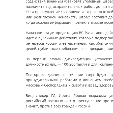
содействия военным установят уголовный штраф
назначить год исправительных работ, до пяти 
Если преступление совершено из корыстных поб
или религиозной ненависти, штраф составит до 
когда ложная информация повлекла тяжкие после
Наказание за дискредитацию ВС РФ, а также дей
идет о публичных действиях, которые подверг
интересов России и ее населения. Как объяснил
целей, публичные требования о ее прекращении
За первый случай дискредитации установят
должностных лиц — 100-200 тысяч и для компани
Повторное деяние в течение года будет ч
принудительными работами и лишением свобод
массовым беспорядкам, к смерти и вреду здоровь
Вице-спикер ГД Ирина Яровая выразила ув
российский военных — это преступление проти
значит, против всех граждан России.