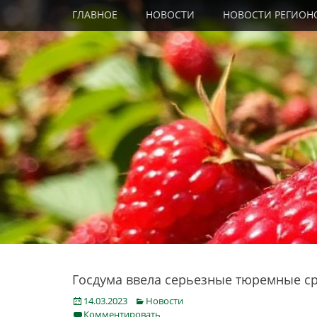
Primary Menu
Skip
ГЛАВНОЕ
НОВОСТИ
НОВОСТИ РЕГИОН
to
content
Госдума ввела серьезные тюремные ср
Posted
Categories
14.03.2023
Новости
on
Комментировать