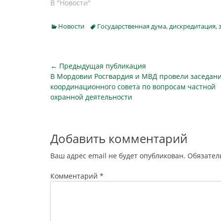
повышении призывного возраста,
В "Новости"
платежам
о запрете смены пола, защите
потребите
русского языка, о трудовом
доступна
Categories
Tags
Новости
Государственная дума
,
дискредитация
,
воспитании в школах. За время
взяли в 
сессии депутаты приняли пятьсот
рублей, 
законов, заявил,…
рублей.…
Навигация
← Предыдущая публикация
Предыдущая
В Мордовии Росгвардия и МВД провели заседан
по
публикация
координационного совета по вопросам частной
записям
охранной деятельности
Добавить комментарий
Ваш адрес email не будет опубликован.
Обязател
Комментарий
*