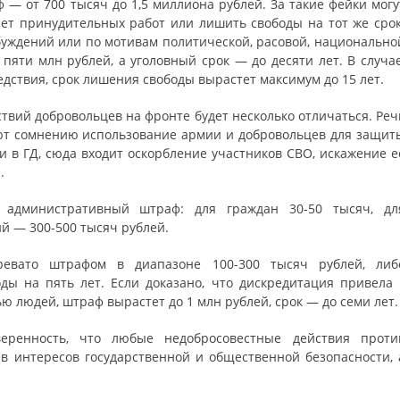
 — от 700 тысяч до 1,5 миллиона рублей. За такие фейки могу
лет принудительных работ или лишить свободы на тот же срок
уждений или по мотивам политической, расовой, национально
пяти млн рублей, а уголовный срок — до десяти лет. В случае
дствия, срок лишения свободы вырастет максимум до 15 лет.
ствий добровольцев на фронте будет несколько отличаться. Реч
ают сомнению использование армии и добровольцев для защит
и в ГД, сюда входит оскорбление участников СВО, искажение е
.
 административный штраф: для граждан 30-50 тысяч, дл
й — 300-500 тысяч рублей.
ревато штрафом в диапазоне 100-300 тысяч рублей, либ
ы на пять лет. Если доказано, что дискредитация привела 
ю людей, штраф вырастет до 1 млн рублей, срок — до семи лет.
еренность, что любые недобросовестные действия проти
в интересов государственной и общественной безопасности, 