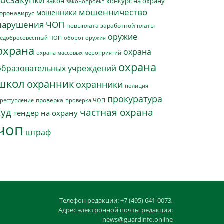
госзакупки
закон
конкурс на охрану
законопроект
мошенничество
мошенники
оронавирус
нарушения ЧОП
невыплата заработной платы
оружие
едобросовестный ЧОП
оборот оружия
охрана
охрана
охрана массовых мероприятий
охрана
образовательных учреждений
школ
охранник
охранники
полиция
прокуратура
проверка
реступление
проверка ЧОП
суд
частная охрана
тендер на охрану
чоп
штраф
Телефон редакции: +7 (495) 641-0073,
Адрес электронной почты редакции:
news@guardinfo.online