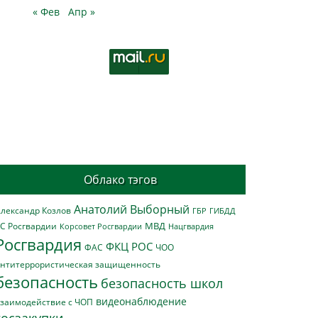
« Фев
Апр »
Облако тэгов
Анатолий Выборный
лександр Козлов
ГБР
ГИБДД
МВД
С Росгвардии
Нацгвардия
Корсовет Росгвардии
Росгвардия
ФКЦ РОС
ФАС
ЧОО
нтитеррористическая защищенность
безопасность
безопасность школ
видеонаблюдение
заимодействие с ЧОП