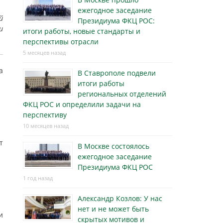
ежегодное заседание
й
Президиума ФКЦ РОС:
и
итоги работы, новые стандарты и
перспективы отрасли
5 месяцев назад
а
В Ставрополе подвели
итоги работы
региональных отделений
ФКЦ РОС и определили задачи на
перспективу
10 месяцев назад
т
В Москве состоялось
ежегодное заседание
Президиума ФКЦ РОС
1 год назад
Александр Козлов: У нас
нет и не может быть
и
скрытых мотивов и