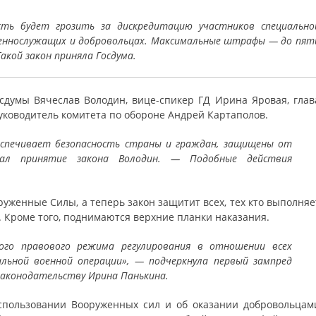
ть будет грозить за дискредитацию участников специально
военнослужащих и добровольцах. Максимальные штрафы — до пят
акой закон приняла Госдума.
сдумы Вячеслав Володин, вице-спикер ГД Ирина Яровая, глав
уководитель комитета по обороне Андрей Картаполов.
обеспечивает безопасность страны и граждан, защищены от
ал принятие закона Володин. — Подобные действия
уженные Силы, а теперь закон защитит всех, тех кто выполняе
. Кроме того, поднимаются верхние планки наказания.
ного правового режима регулирования в отношении всех
льной военной операции», — подчеркнула первый зампред
законодательству Ирина Панькина.
спользовании Вооруженных сил и об оказании добровольцам