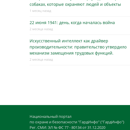
собаках, которые охраняют людей и объекты
1 месяц назад
22 июня 1941: день, когда началась война
2 месяца назад
Искусственный интеллект как драйвер
производительности: правительство утвердило
механизм замещения трудовых функций.
2 месяца назад
Национальный портал
по охране и безопасности "ГардИнфо" ("ГардИнфо")
Рег. СМИ: ЭЛ № ФС 77 - 80134 от 31.12.2020