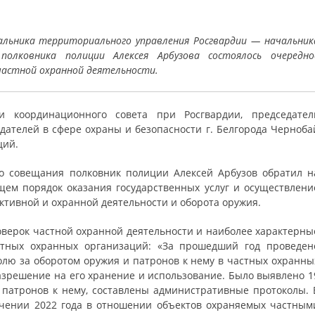
альника территориального управления Росгвардии — начальник
полковника полиции Алексея Арбузова состоялось очередно
частной охранной деятельности.
и координационного совета при Росгвардии, председател
дателей в сфере охраны и безопасности г. Белгорода Черноба
ций.
о совещания полковник полиции Алексей Арбузов обратил н
щем порядок оказания государственных услуг и осуществлени
ективной и охранной деятельности и оборота оружия.
оверок частной охранной деятельности и наиболее характерны
стных охранных организаций: «За прошедший год проведен
лю за оборотом оружия и патронов к нему в частных охранны
зрешение на его хранение и использование. Было выявлено 1
патронов к нему, составлены административные протоколы. 
ечении 2022 года в отношении объектов охраняемых частным