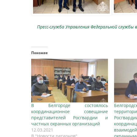
Пресс-служба Управления Федеральной службы в
Похожее
В Белгороде состоялось
Белгор
координационное совещание
террит
представителей Росгвардии и
Росгварди
частных охранных организаций
координ
12.03.2021
взаимод
В "Новости регионов"
охранным