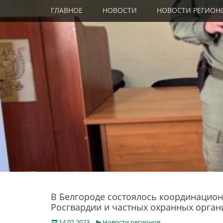
Primary Menu
Skip
ГЛАВНОЕ
НОВОСТИ
НОВОСТИ РЕГИОН
to
content
В Белгороде состоялось координацио
Росгвардии и частных охранных орган
Posted
Categories
14.02.2023
Новости регионов