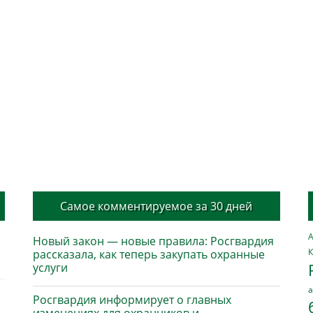
Самое комментируемое за 30 дней
А
Новый закон — новые правила: Росгвардия
К
рассказала, как теперь закупать охранные
услуги
а
Росгвардия информирует о главных