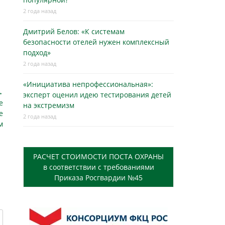
2 года назад
Дмитрий Белов: «К системам
безопасности отелей нужен комплексный
подход»
2 года назад
«Инициатива непрофессиональная»:
→
эксперт оценил идею тестирования детей
е
на экстремизм
е
2 года назад
м
РАСЧЕТ СТОИМОСТИ ПОСТА ОХРАНЫ
в соответствии с требованиями
Приказа Росгвардии №45