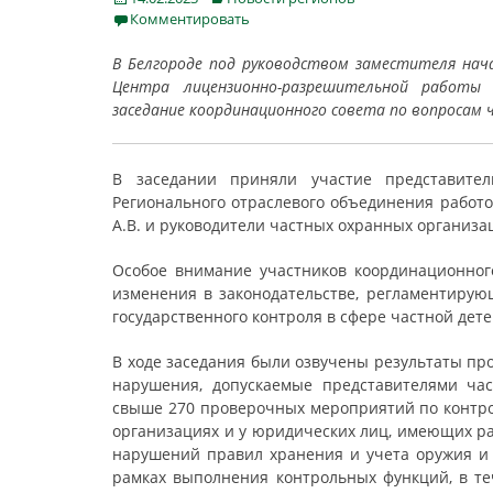
on
Комментировать
В Белгороде под руководством заместителя нач
Центра лицензионно-разрешительной работы 
заседание координационного совета по вопросам 
В заседании приняли участие представител
Регионального отраслевого объединения работо
А.В. и руководители частных охранных организа
Особое внимание участников координационног
изменения в законодательстве, регламентирую
государственного контроля в сфере частной дет
В ходе заседания были озвучены результаты пр
нарушения, допускаемые представителями ча
свыше 270 проверочных мероприятий по контро
организациях и у юридических лиц, имеющих ра
нарушений правил хранения и учета оружия и 
рамках выполнения контрольных функций, в т