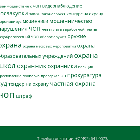
видеонаблюдение
заимодействие с ЧОП
госзакупки
закон
конкурс на охрану
законопроект
мошенничество
мошенники
оронавирус
нарушения ЧОП
невыплата заработной платы
оружие
едобросовестный ЧОП
оборот оружия
охрана
охрана
охрана массовых мероприятий
охрана
образовательных учреждений
школ
охранник
охранники
полиция
прокуратура
проверка
реступление
проверка ЧОП
суд
частная охрана
тендер на охрану
чоп
штраф
Телефон редакции: +7 (495) 641-0073,