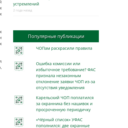
й
устремлений
х
2 года назад
х
х
Популярные публикации
и
х
ЧОПам раскрасили правила
л
Ошибка комиссии или
,
избыточное требование? ФАС
признала незаконным
отклонение заявки ЧОП из-за
отсутствия уведомления
Карельский ЧОП поплатился
за охранника без нашивок и
просроченную периодичку
«Чёрный список» УФАС
пополнился: две охранные