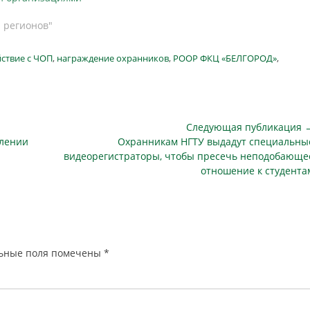
заместителя начальника
территориального управления
и регионов"
Росгвардии — начальника центра
лицензионно-разрешительной
ствие с ЧОП
,
награждение охранников
,
РООР ФКЦ «БЕЛГОРОД»
,
работы полковника полиции
Алексея Арбузова. Об этом
сообщили в пресс-службе…
Следующая публикация 
Следующая
влении
Охранникам НГТУ выдадут специальны
публикация
видеорегистраторы, чтобы пресечь неподобающе
отношение к студента
ьные поля помечены
*