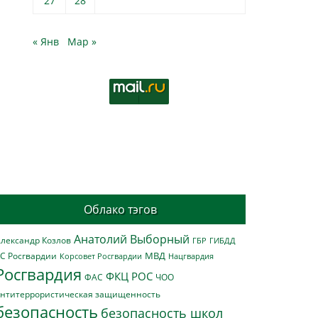
27
28
« Янв
Мар »
Облако тэгов
Анатолий Выборный
лександр Козлов
ГБР
ГИБДД
МВД
С Росгвардии
Нацгвардия
Корсовет Росгвардии
Росгвардия
ФКЦ РОС
ФАС
ЧОО
нтитеррористическая защищенность
безопасность
безопасность школ