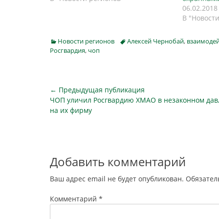
06.02.2018
В "Новост
Categories
Tags
Новости регионов
Алексей Чернобай
,
взаимодей
Росгвардия
,
чоп
Навигация
← Предыдущая публикация
Предыдущая
ЧОП уличил Росгвардию ХМАО в незаконном да
по
публикация
на их фирму
записям
Добавить комментарий
Ваш адрес email не будет опубликован.
Обязател
Комментарий
*