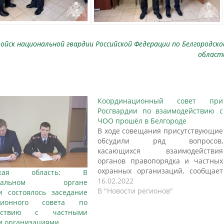
ойск национальной гвардии Российской Федерации по Белгородско
област
Координационный совет при
Росгвардии по взаимодействию с
ЧОО прошёл в Белгороде
В ходе совещания присутствующие
обсудили ряд вопросов,
касающихся взаимодействия
органов правопорядка и частных
охранных организаций, сообщает
одская область: В
ЗНАМЯ31. Расширенное совещание
16.02.2022
ориальном органе
по вопросам взаимодействия с
В "Новости регионов"
и состоялось заседание
частными охранными
ационного совета по
организациями прошло в
ействию с частными
Белгороде под председательством
и организациями