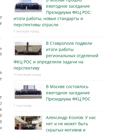
ежегодное заседание
Президиума ФКЦ РОС:
а
итоги работы, новые стандарты и
е
перспективы отрасли
5 месяцев назад
В Ставрополе подвели
ь
итоги работы
й
региональных отделений
ФКЦ РОС и определили задачи на
перспективу
а
10 месяцев назад
е
В Москве состоялось
ежегодное заседание
е
Президиума ФКЦ РОС
о
1 год назад
х
9
Александр Козлов: У нас
В
нет и не может быть
и
скрытых мотивов и