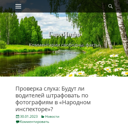
Primary Menu
Найт
Skip
to
content
ГардИнфо
Комментарии свободны, факты
священны
Проверка слуха: Будут ли
водителей штрафовать по
фотографиям в «Народном
инспекторе»?
Posted
Categories
30.01.2023
Новости
on
Комментировать