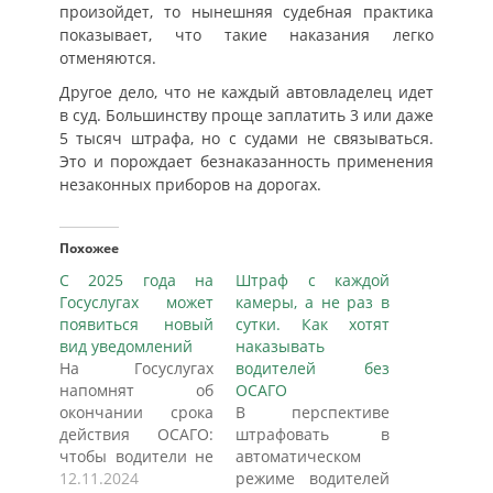
произойдет, то нынешняя судебная практика
показывает, что такие наказания легко
отменяются.
Другое дело, что не каждый автовладелец идет
в суд. Большинству проще заплатить 3 или даже
5 тысяч штрафа, но с судами не связываться.
Это и порождает безнаказанность применения
незаконных приборов на дорогах.
Похожее
С 2025 года на
Штраф с каждой
Госуслугах может
камеры, а не раз в
появиться новый
сутки. Как хотят
вид уведомлений
наказывать
На Госуслугах
водителей без
напомнят об
ОСАГО
окончании срока
В перспективе
действия ОСАГО:
штрафовать в
чтобы водители не
автоматическом
забыли продлить
12.11.2024
режиме водителей