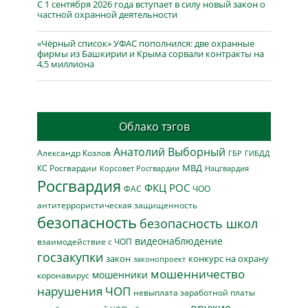
С 1 сентября 2026 года вступает в силу новый закон о
частной охранной деятельности
«Чёрный список» УФАС пополнился: две охранные
фирмы из Башкирии и Крыма сорвали контракты на
4,5 миллиона
Облако тэгов
Анатолий Выборный
Александр Козлов
ГБР
ГИБДД
МВД
КС Росгвардии
Нацгвардия
Корсовет Росгвардии
Росгвардия
ФКЦ РОС
ФАС
ЧОО
антитеррористическая защищенность
безопасность
безопасность школ
видеонаблюдение
взаимодействие с ЧОП
госзакупки
закон
конкурс на охрану
законопроект
мошенничество
мошенники
коронавирус
нарушения ЧОП
невыплата заработной платы
оружие