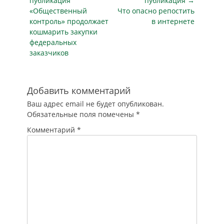
по
публикация
публикация →
телеграм-канале
Предыдущая
Следующая
«Общественный
Что опасно репостить
записям
официальный
публикация
публикация
контроль» продолжает
в интернете
представитель МВД
кошмарить закупки
России Ирина Волк.
федеральных
Глава ГИБДД
заказчиков
России…
Добавить комментарий
Ваш адрес email не будет опубликован.
Обязательные поля помечены
*
Комментарий
*