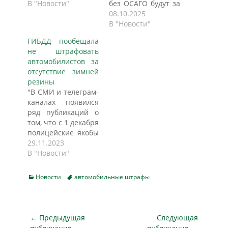
срок действия
В "Новости"
без ОСАГО будут за
страховки, им будут
каждый проезд под
08.10.2025
присылать
камерой, а не один
В "Новости"
уведомления на
раз в сутки, заявил
ГИБДД пообещала
портале Госуслуги
глава Комитета
не штрафовать
сообщает klerk.ru.
Госдумы по
автомобилистов за
Минцифры вместе
финансовому рынку
отсутствие зимней
с Национальной
Анатолий Аксаков.
резины
страховой
Аксаков напомнил,
"В СМИ и телеграм-
информационной
что ранее
каналах появился
системой (НСИС)
разработал и внес
ряд публикаций о
хотят, чтобы
в Госдуму поправки
том, что с 1 декабря
автомобилисты
в Кодекс об
полицейские якобы
получали
административных
будут штрафовать
29.11.2023
уведомления на
правонарушениях,
всех, кто не
В "Новости"
Госуслугах, когда
которые
использует
срок действия их
предусматривают
зимнюю резину.
полиса ОСАГО
наказание за
Categories
Tags
Новости
автомобильные штрафы
Поверьте, это не
подходит к концу.
отсутствие…
так, и об этом уже
Новый…
не раз заявляли в
МВД России, -
Навигация
← Предыдущая
Следующая
написала в