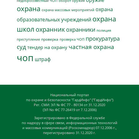
недобросовестный ЧОП
оборот оружия
охрана
охрана
охрана массовых мероприятий
охрана
образовательных учреждений
школ
охранник
охранники
полиция
прокуратура
проверка
преступление
проверка ЧОП
суд
частная охрана
тендер на охрану
чоп
штраф
Национальный портал
по охране и безопасности "ГардИнфо" ("ГардИнфо")
Рег. СМИ: ЭЛ № ФС 77 - 80134 от 31.12.2020
(ЭЛ No ФС 77-26419 от 7.12.2006)
Зарегистрировано в Федеральной службе
по надзору в сфере связи, информационных технологий
и массовых коммуникаций (Роскомнадзор) 07.12.2006 г.,
перегистрировано 31.12.2020 г.