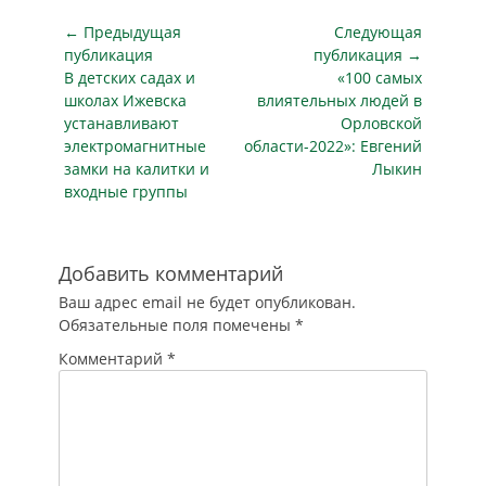
далеким. А само
медучреждения уже
заболевание,
Навигация
готовы…
← Предыдущая
Следующая
которое стало
по
публикация
публикация →
протекать в легкой
Предыдущая
Следующая
​В детских садах и
«100 самых
записям
форме, медики
публикация
публикация
школах Ижевска
влиятельных людей в
приравнивают к
устанавливают
Орловской
ОРВИ и называют
электромагнитные
области-2022»: Евгений
сезонным, хотя до
замки на калитки и
Лыкин
этого оно унесло 6,9
входные группы
млн жизней людей
по…
Добавить комментарий
Ваш адрес email не будет опубликован.
Обязательные поля помечены
*
Комментарий
*