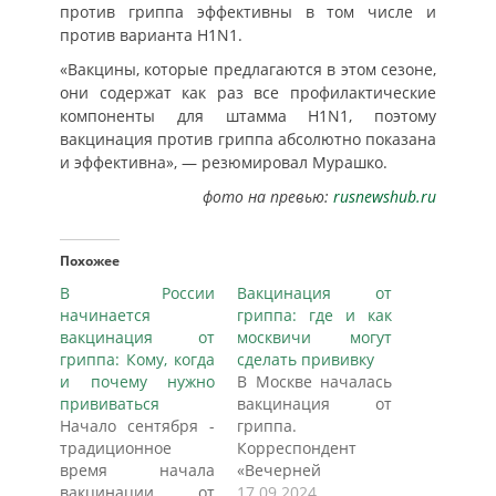
против гриппа эффективны в том числе и
против варианта H1N1.
«Вакцины, которые предлагаются в этом сезоне,
они содержат как раз все профилактические
компоненты для штамма H1N1, поэтому
вакцинация против гриппа абсолютно показана
и эффективна», — резюмировал Мурашко.
фото на превью:
rusnewshub.ru
Похожее
В России
Вакцинация от
начинается
гриппа: где и как
вакцинация от
москвичи могут
гриппа: Кому, когда
сделать прививку
и почему нужно
В Москве началась
прививаться
вакцинация от
Начало сентября -
гриппа.
традиционное
Корреспондент
время начала
«Вечерней
вакцинации от
Москвы» узнала,
17.09.2024