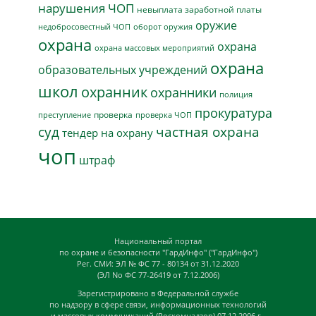
нарушения ЧОП
невыплата заработной платы
оружие
недобросовестный ЧОП
оборот оружия
охрана
охрана
охрана массовых мероприятий
охрана
образовательных учреждений
школ
охранник
охранники
полиция
прокуратура
проверка
преступление
проверка ЧОП
суд
частная охрана
тендер на охрану
чоп
штраф
Национальный портал
по охране и безопасности "ГардИнфо" ("ГардИнфо")
Рег. СМИ: ЭЛ № ФС 77 - 80134 от 31.12.2020
(ЭЛ No ФС 77-26419 от 7.12.2006)
Зарегистрировано в Федеральной службе
по надзору в сфере связи, информационных технологий
и массовых коммуникаций (Роскомнадзор) 07.12.2006 г.,