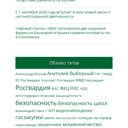
Татарстане оценили в 230 рублей
С 1 сентября 2026 года вступает в силу новый закон о
частной охранной деятельности
«Чёрный список» УФАС пополнился: две охранные
фирмы из Башкирии и Крыма сорвали контракты на
4,5 миллиона
Облако тэгов
Анатолий Выборный
Александр Козлов
ГБР
ГИБДД
МВД
КС Росгвардии
Нацгвардия
Корсовет Росгвардии
Росгвардия
ФКЦ РОС
ФАС
ЧОО
антитеррористическая защищенность
безопасность
безопасность школ
видеонаблюдение
взаимодействие с ЧОП
госзакупки
закон
конкурс на охрану
законопроект
мошенничество
мошенники
коронавирус