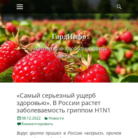
Primary Menu
Найт
Skip
to
content
ГардИнфо
Комментарии свободны, факты
священны
«Самый серьезный ущерб
здоровью». В России растет
заболеваемость гриппом H1N1
Posted
Categories
08.12.2022
Новости
on
Комментировать
Вирус гриппа пришел в Россию «всерьез», причем