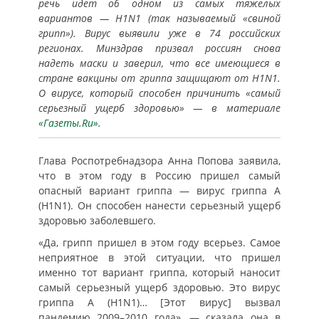
речь идет об одном из самых тяжелых
вариантов — H1N1 (так называемый «свиной
грипп»). Вирус выявили уже в 74 российских
регионах. Минздрав призвал россиян снова
надеть маски и заверил, что все имеющиеся в
стране вакцины от гриппа защищают от H1N1.
О вирусе, который способен причинить «самый
серьезный ущерб здоровью» — в материале
«Газеты.Ru»
.
Глава Роспотребнадзора Анна Попова заявила,
что в этом году в Россию пришел самый
опасный вариант гриппа — вирус гриппа А
(H1N1). Он способен нанести серьезный ущерб
здоровью заболевшего.
«Да, грипп пришел в этом году всерьез. Самое
неприятное в этой ситуации, что пришел
именно тот вариант гриппа, который наносит
самый серьезный ущерб здоровью. Это вирус
гриппа А (H1N1)… [Этот вирус] вызвал
пандемию 2009–2010 года», — сказала она в