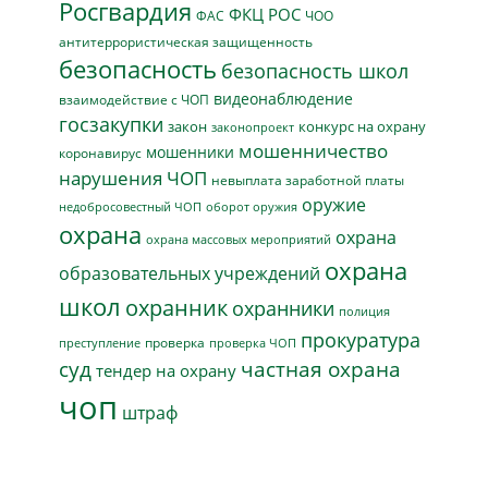
Росгвардия
ФКЦ РОС
ФАС
ЧОО
антитеррористическая защищенность
безопасность
безопасность школ
видеонаблюдение
взаимодействие с ЧОП
госзакупки
закон
конкурс на охрану
законопроект
мошенничество
мошенники
коронавирус
нарушения ЧОП
невыплата заработной платы
оружие
недобросовестный ЧОП
оборот оружия
охрана
охрана
охрана массовых мероприятий
охрана
образовательных учреждений
школ
охранник
охранники
полиция
прокуратура
проверка
преступление
проверка ЧОП
суд
частная охрана
тендер на охрану
чоп
штраф