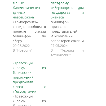
любых
платформу
биометрических
киберзащиты для
данных
государства и
невозможен?
бизнеса
«Коммерсантъ»
Минцифры
сегодня сообщил о
призвало
проекте приказа
представителей
Минцифры по
ИT-компаний,
сбору
операторов связи и
биометрических
09.08.2022
банков вместе
27.05.2024
данных россиян в
В "Новости"
создать новую
В "Техника и
единую систему без
единую платформы
технологии"
их согласия. Однако
по реагированию
«Тревожную
Министерство
на кибератаки.
кнопку» из
указало, что приказ
Бизнес активно
банковских
лишь регулирует
участвует в
приложений
процессы импорта
обсуждениях, но
предложили
ранее собранных
пока не понимает,
связать с
данных, пишет РБК.
что из себя будет
«Госуслугами»
“Ъ” ознакомился с
представлять такая
«Тревожную
поправками к
платформа и зачем
кнопку» из
проекту приказа
она нужна,
банковских