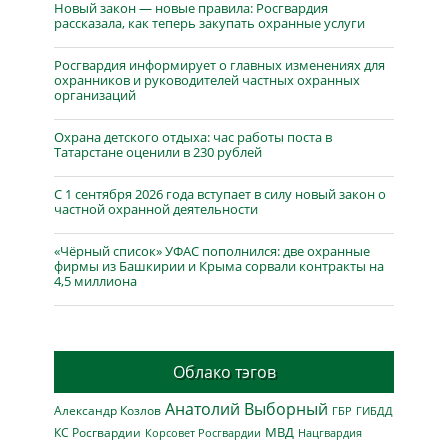
Новый закон — новые правила: Росгвардия
рассказала, как теперь закупать охранные услуги
Росгвардия информирует о главных изменениях для
охранников и руководителей частных охранных
организаций
Охрана детского отдыха: час работы поста в
Татарстане оценили в 230 рублей
С 1 сентября 2026 года вступает в силу новый закон о
частной охранной деятельности
«Чёрный список» УФАС пополнился: две охранные
фирмы из Башкирии и Крыма сорвали контракты на
4,5 миллиона
Облако тэгов
Анатолий Выборный
Александр Козлов
ГБР
ГИБДД
МВД
КС Росгвардии
Нацгвардия
Корсовет Росгвардии