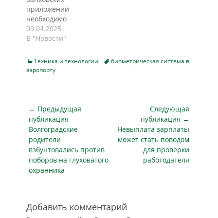
Минцифры,
информирует
приложений
определяющего
cnews.ru. Единая
необходимо
порядок сбора и
платформа
интегрировать с
09.04.2025
хранения
противодействия
порталом
В "Новости"
биометрических
киберугрозам На
«Госуслуги». Это
данных в ЕБС.
совещании в
позволило бы
Они…
Минцифры, в
Categories
Tags
Техника и технологии
биометрическая система в
столкнувшимся с
аэропорту
котором приняли…
мошенниками
гражданам
избавиться от
повторного
Навигация
← Предыдущая
Следующая
заполнения
по
публикация
публикация →
заявлений для
Предыдущая
Следующая
Волгоградские
Невыплата зарплаты
записям
правоохранительных
публикация
публикация
родители
может стать поводом
органов. Такое
взбунтовались против
для проверки
мнение выразил
поборов на глуховатого
работодателя
председатель
охранника
Комитета Госдумы
по вопросам
собственности,
земельным и
Добавить комментарий
имущественным