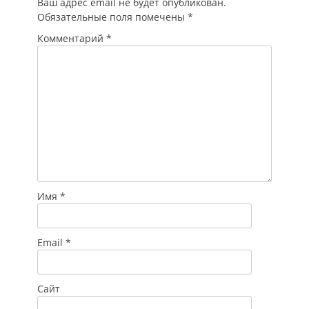
Ваш адрес email не будет опубликован.
отношениям
Обязательные поля помечены
*
Сергей Гаврилов,
пишет
Комментарий
*
"Парламентская
газета". Депутат
напомнил, что с
октября 2025 года…
Имя
*
Email
*
Сайт