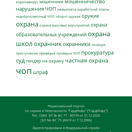
мошенничество
мошенники
коронавирус
нарушения ЧОП
невыплата заработной платы
оружие
недобросовестный ЧОП
оборот оружия
охрана
охрана
охрана массовых мероприятий
охрана
образовательных учреждений
школ
охранник
охранники
полиция
прокуратура
проверка
преступление
проверка ЧОП
суд
частная охрана
тендер на охрану
чоп
штраф
Национальный портал
по охране и безопасности "ГардИнфо" ("ГардИнфо")
Рег. СМИ: ЭЛ № ФС 77 - 80134 от 31.12.2020
(ЭЛ No ФС 77-26419 от 7.12.2006)
Зарегистрировано в Федеральной службе