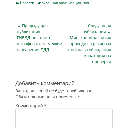
сообщает ИСТРА
Categories
Tags
Новости
охранная организация
,
чоп
СЕГОДНЯ. День
безопасности
бизнеса провели
единороссы в
Навигация
← Предыдущая
Следующая
городском округе
по
публикация
публикация →
Истра.
Предыдущая
Следующая
ГИБДД не станет
Минэкономразвития
записям
Консультацию по
публикация
публикация
штрафовать за мелкие
проводит в регионах
вопросам
нарушения ПДД
контроль соблюдения
обеспечения
моратория на
безопасности
проверки
организовали для
работников АЗС
Истринской
топливной
Добавить комментарий
компании.
Ваш адрес email не будет опубликован.
Мероприятие
Обязательные поля помечены
*
прошло в рамках
проекта
Комментарий
*
«Безопасный округ»
партии «Единая
Россия». «Это
традиционные