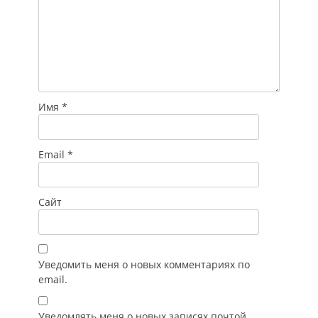
встречи с
представителями
бизнес-
сообщества…
Имя
*
Email
*
Сайт
Уведомить меня о новых комментариях по
email.
Уведомлять меня о новых записях почтой.