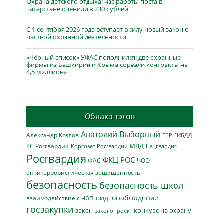
Охрана детского отдыха: час работы поста в
Татарстане оценили в 230 рублей
С 1 сентября 2026 года вступает в силу новый закон о
частной охранной деятельности
«Чёрный список» УФАС пополнился: две охранные
фирмы из Башкирии и Крыма сорвали контракты на
4,5 миллиона
Облако тэгов
Анатолий Выборный
Александр Козлов
ГБР
ГИБДД
МВД
КС Росгвардии
Нацгвардия
Корсовет Росгвардии
Росгвардия
ФКЦ РОС
ФАС
ЧОО
антитеррористическая защищенность
безопасность
безопасность школ
видеонаблюдение
взаимодействие с ЧОП
госзакупки
закон
конкурс на охрану
законопроект