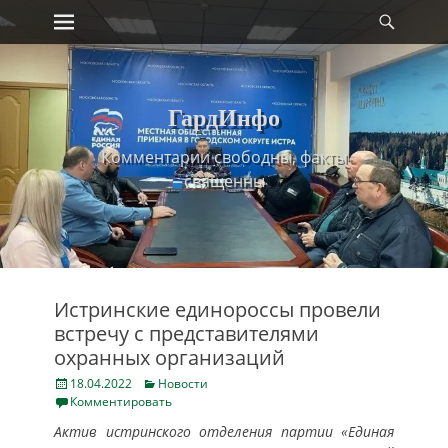
Primary Menu
Найт
Skip
to
content
ГардИнфо
Комментарии свободны, факты
священны
Истринские единороссы провели
встречу с представителями
охранных организаций
Posted
Categories
18.04.2022
Новости
on
Комментировать
Актив истринского отделения партии «Единая