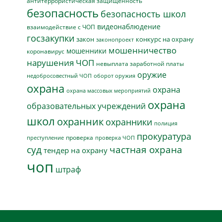
антитеррористическая защищенность
безопасность
безопасность школ
видеонаблюдение
взаимодействие с ЧОП
госзакупки
закон
конкурс на охрану
законопроект
мошенничество
мошенники
коронавирус
нарушения ЧОП
невыплата заработной платы
оружие
недобросовестный ЧОП
оборот оружия
охрана
охрана
охрана массовых мероприятий
охрана
образовательных учреждений
школ
охранник
охранники
полиция
прокуратура
проверка
преступление
проверка ЧОП
суд
частная охрана
тендер на охрану
чоп
штраф