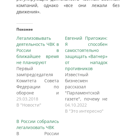
компаний, однако «все они лежали без
движения».
Похожее
Легализовывать
Евгений Пригожин:
деятельность ЧВК в
Я способен
России в
самостоятельно
ближайшее время
защищать «Вагнер»
не планируют
от нападок
Первый
противников
зампредседателя
Известный
Комитета Совета
бизнесмен
Федерации по
рассказал
обороне и
"Парламентской
безопасности
29.03.2018
газете", почему не
Александр Ракитин,
В "Новости"
видит
04.10.2022
отвечая на вопрос
необходимости
В "Это интересно"
на брифинге для
принимать
В России собрались
военных атташе 56
специальный закон
легализовать ЧВК
иностранных
о частных военных
В России
государств, заявил,
компаниях.