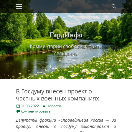
Primary Menu
Найт
Skip
to
content
ГардИнфо
Комментарии свободны, факты
священны
В Госдуму внесен проект о
частных военных компаниях
Posted
Categories
31.03.2022
Новости
on
Комментировать
Депутаты фракции «Справедливая Россия — За
правду» внесли в Госдуму законопроект о