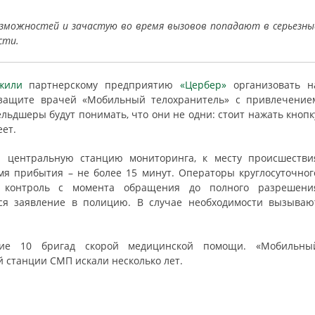
зможностей и зачастую во время вызовов попадают в серьезны
сти.
жили
партнерскому предприятию
«Цербер»
организовать н
 защите врачей «Мобильный телохранитель» с привлечение
льдшеры будут понимать, что они не одни: стоит нажать кнопк
ет.
а центральную станцию мониторинга, к месту происшестви
я прибытия – не более 15 минут. Операторы круглосуточног
и контроль с момента обращения до полного разрешени
тся заявление в полицию. В случае необходимости вызываю
тие 10 бригад скорой медицинской помощи. «Мобильны
 станции СМП искали несколько лет.