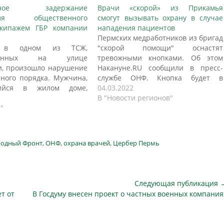
ивное задержание
Врачи «скорой» из Прикамья
еля общественного
смогут вызывать охрану в случае
экипажем ГБР компании
нападения пациентов
Пермских медработников из бригад
м в одном из ТСЖ,
"скорой помощи" оснастят
оженных на улице
тревожными кнопками. Об этом
, произошло нарушение
Накануне.RU сообщили в пресс-
ного порядка. Мужчина,
службе ОНФ. Кнопка будет в
шийся в жилом доме,
мобильном приложении в
04.03.2022
агрессию: он повредил
телефонах врачей. Проект
В "Новости регионов"
о припаркованных во
"
"Мобильный телохранитель"
втомобилей, а затем
общественники запустили вместе с
беспорядок в одном из
охранным предприятием "Цербер".
дов. Жители ТСЖ
Проект по защите враче -
родный Фронт
,
ОНФ
,
охрана врачей
,
Цербер Пермь
вно среагировали на
безвозмездный. Если на врача
одящее и нажали
нападает пациент, ему стоит
ую кнопку. Сигнал
нажать на кнопку…
на пульт компании…
Следующая публикация 
Следующая
т от
В Госдуму внесен проект о частных военных компания
публикация