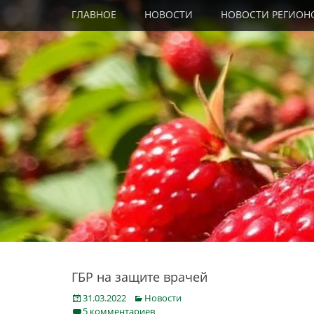
Primary Menu
Skip
ГЛАВНОЕ
НОВОСТИ
НОВОСТИ РЕГИОН
to
content
ГБР на защите врачей
Posted
Categories
31.03.2022
Новости
on
5 комментариев