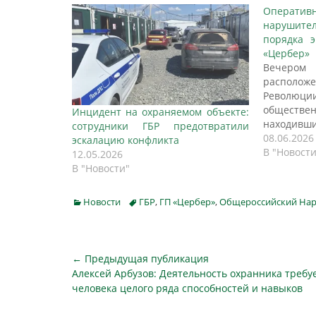
Операт
нарушит
порядка 
«Цербер»
Вечеро
распол
Революции
обществен
Инцидент на охраняемом объекте:
находив
сотрудники ГБР предотвратили
проявил 
08.06.2026
эскалацию конфликта
нескольк
В "Новости
12.05.2026
дворе а
В "Новости"
устроил 
подъез
Categories
Tags
Новости
ГБР
,
ГП «Цербер»
,
Общероссийский На
операти
происх
тревожн
поступил 
Навигация
← Предыдущая публикация
Предыдущая
Алексей Арбузов: Деятельность охранника требуе
по
публикация
человека целого ряда способностей и навыков
записям