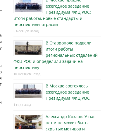
ежегодное заседание
е
Президиума ФКЦ РОС:
итоги работы, новые стандарты и
перспективы отрасли
5 месяцев назад
а
м
В Ставрополе подвели
у
итоги работы
региональных отделений
ФКЦ РОС и определили задачи на
я
перспективу
о
10 месяцев назад
я
т
В Москве состоялось
ежегодное заседание
Президиума ФКЦ РОС
й
1 год назад
Александр Козлов: У нас
нет и не может быть
скрытых мотивов и