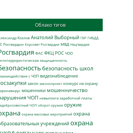
Облако тэгов
Анатолий Выборный
лександр Козлов
ГБР
ГИБДД
МВД
С Росгвардии
Нацгвардия
Корсовет Росгвардии
Росгвардия
ФКЦ РОС
ФАС
ЧОО
нтитеррористическая защищенность
безопасность
безопасность школ
видеонаблюдение
заимодействие с ЧОП
госзакупки
закон
конкурс на охрану
законопроект
мошенничество
мошенники
оронавирус
нарушения ЧОП
невыплата заработной платы
оружие
едобросовестный ЧОП
оборот оружия
охрана
охрана
охрана массовых мероприятий
охрана
образовательных учреждений
школ
охранник