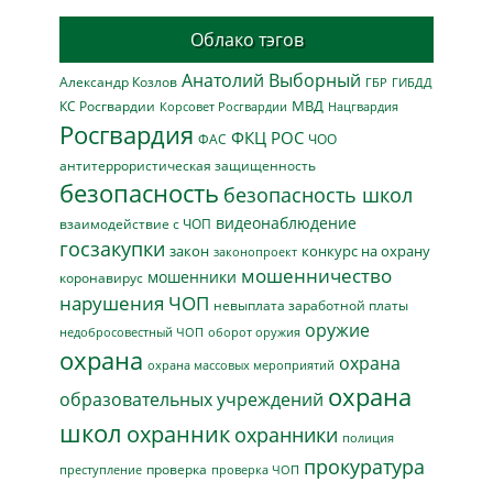
Облако тэгов
Анатолий Выборный
Александр Козлов
ГБР
ГИБДД
МВД
КС Росгвардии
Нацгвардия
Корсовет Росгвардии
Росгвардия
ФКЦ РОС
ФАС
ЧОО
антитеррористическая защищенность
безопасность
безопасность школ
видеонаблюдение
взаимодействие с ЧОП
госзакупки
закон
конкурс на охрану
законопроект
мошенничество
мошенники
коронавирус
нарушения ЧОП
невыплата заработной платы
оружие
недобросовестный ЧОП
оборот оружия
охрана
охрана
охрана массовых мероприятий
охрана
образовательных учреждений
школ
охранник
охранники
полиция
прокуратура
проверка
преступление
проверка ЧОП