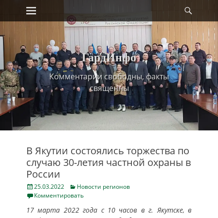
Primary Menu
Найт
Skip
to
content
ГардИнфо
Комментарии свободны, факты
священны
В Якутии состоялись торжества по
случаю 30-летия частной охраны в
России
Posted
Categories
25.03.2022
Новости регионов
on
Комментировать
17 марта 2022 года с 10 часов в г. Якутске, в