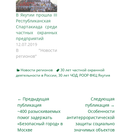
В Якутии прошла III
Республиканская
Спартакиада среди
частных охранных
предприятий
12.07.2019
В "Новости
регионов"
Categories
Tags
Новости регионов
30 лет частной охранной
деятельности в России
,
30 лет ЧОД
,
РООР ФКЦ Якутия
Навигация
← Предыдущая
Следующая
по
публикация
публикация →
Предыдущая
Следующая
~400 разыскиваемых
Особенности
записям
публикация
публикация
помог задержать
антитеррористической
«Безопасный город» в
защиты социально
Москве
значимых объектов