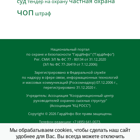
суд
частная охрана
тендер на охрану
чоп
штраф
Национальный портал
по охране и безопасности "ГардИнфо" ("ГардИнфо")
Рег. СМИ: ЭЛ № ФС 77 - 80134 от 31.12.2020
(ЭЛ No ФС 77-26419 от 7.12.2006)
Зарегистрировано в Федеральной службе
по надзору в сфере связи, информационных технологий
и массовых коммуникаций (Роскомнадзор) 07.12.2006 г.,
перегистрировано 31.12.2020 г.
Учредитель: Ассоциация "Координационный центр
руководителей охранно-сыскных структур"
(Ассоциация "КЦ РОСС")
Copyright © 2026
ГардИнфо
Все права защищены.
Телефон редакции: +7 (495) 641-0073,
Адрес электронной почты редакции:
Мы обрабатываем cookies, чтобы сделать наш сайт
news@guardinfo.online
удобнее для Вас. Вы всегда можете отключить
Главный редактор: Кузьмин Д.А.