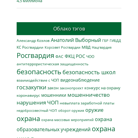
4,5 миллиона
Облако тэгов
Анатолий Выборный
Александр Козлов
ГБР
ГИБДД
МВД
КС Росгвардии
Нацгвардия
Корсовет Росгвардии
Росгвардия
ФКЦ РОС
ФАС
ЧОО
антитеррористическая защищенность
безопасность
безопасность школ
видеонаблюдение
взаимодействие с ЧОП
госзакупки
закон
конкурс на охрану
законопроект
мошенничество
мошенники
коронавирус
нарушения ЧОП
невыплата заработной платы
оружие
недобросовестный ЧОП
оборот оружия
охрана
охрана
охрана массовых мероприятий
охрана
образовательных учреждений