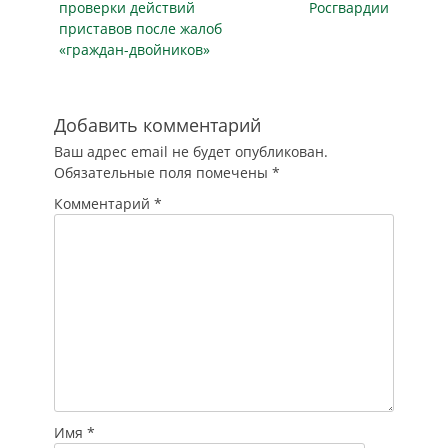
проверки действий
Росгвардии
стать дело трех
приставов после жалоб
граждан из
«граждан-двойников»
Самары. Год назад
троица, напившись,
приехала на
машине "Лада
Добавить комментарий
Приора" к
Ваш адрес email не будет опубликован.
перекрестку…
Обязательные поля помечены
*
Комментарий
*
Имя
*