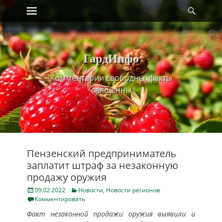
Primary Menu
Найт
Skip
to
content
ГардИнфо
Комментарии свободны, факты
священны
Пензенский предприниматель
заплатит штраф за незаконную
продажу оружия
Posted
Categories
09.02.2022
Новости
,
Новости регионов
on
Комментировать
Факт незаконной продажи оружия выявили и