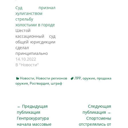
сообщили о смене
Суд признал
прописки – будьте
хулиганством
готовы к штрафу,
стрельбу
информирует
холостыми в городе
pg11.ru. В Коми
Шестой
сотрудники
кассационный суд
Росгвардии
общей юрисдикции
выявили несколько
сделал
нарушений правил
принципиально
оборота оружия за
важное
14.10.2022
прошедшую
разъяснение:
В "Новости"
неделю. Помимо
ночная стрельба в
изъятых ружей и
городе холостыми
протоколов на
Categories
Tags
Новости
,
Новости регионов
ЛРР
,
оружие
,
продажа
патронами
оружия
,
Росгвардия
,
штраф
охранные
подпадает под
предприятия, под
Уголовный кодекс.
прицел попали и
Чем громче
обычные граждане.
звучали выстрелы,
Навигация
← Предыдущая
Следующая
Двое…
тем дольше должны
по
публикация
публикация →
сидеть стрелки.
Предыдущая
Следующая
Генпрокуратура
Спортсмены
записям
Правовым уроком
публикация
публикация
начала массовые
отстрелялись от
для всех должно