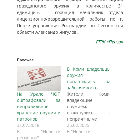
гражданского оружия в количестве 31
единицы», — сообщил начальник отдела
лицензионно-разрешительной работы по г.
Пензе управления Росгвардии по Пензенской
области Александр Янгулов.
ГТРК «Пенза»
Похожее
В Коми владельцы
оружия
поплатились за
забывчивость
На Урале ЧОП
Жители Коми,
оштрафовали за
владеющие
неправильное
оружием,
хранение оружия и
столкнулись с
патронов
неприятными
31.07.2018
последствиями
25.02.2025
В "Новости
простой
В "Новости"
регионов"
забывчивости. Не