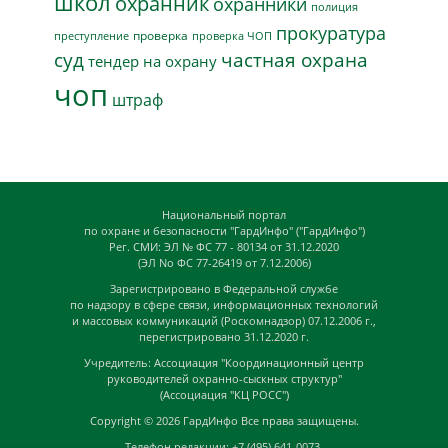
школ
охранник
охранники
полиция
прокуратура
проверка
преступление
проверка ЧОП
суд
частная охрана
тендер на охрану
чоп
штраф
Национальный портал
по охране и безопасности "ГардИнфо" ("ГардИнфо")
Рег. СМИ: ЭЛ № ФС 77 - 80134 от 31.12.2020
(ЭЛ No ФС 77-26419 от 7.12.2006)
Зарегистрировано в Федеральной службе
по надзору в сфере связи, информационных технологий
и массовых коммуникаций (Роскомнадзор) 07.12.2006 г.,
перегистрировано 31.12.2020 г.
Учредитель: Ассоциация "Координационный центр
руководителей охранно-сыскных структур"
(Ассоциация "КЦ РОСС")
Copyright © 2026
ГардИнфо
Все права защищены.
Телефон редакции: +7 (495) 641-0073,