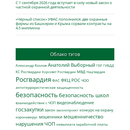
С 1 сентября 2026 года вступает в силу новый закон о
частной охранной деятельности
«Чёрный список» УФАС пополнился: две охранные
фирмы из Башкирии и Крыма сорвали контракты на
4,5 миллиона
Облако тэгов
Анатолий Выборный
Александр Козлов
ГБР
ГИБДД
МВД
КС Росгвардии
Нацгвардия
Корсовет Росгвардии
Росгвардия
ФКЦ РОС
ФАС
ЧОО
антитеррористическая защищенность
безопасность
безопасность школ
видеонаблюдение
взаимодействие с ЧОП
госзакупки
закон
конкурс на охрану
законопроект
мошенничество
мошенники
коронавирус
нарушения ЧОП
невыплата заработной платы