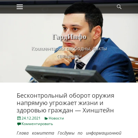
Primary Menu
Найт
Skip
to
content
ГардИнфо
Комментарии свободны, факты
священны
Бесконтрольный оборот оружия
напрямую угрожает жизни и
здоровью граждан — Хинштейн
Posted
Categories
24.12.2021
Новости
on
Комментировать
Глава комитета Госдумы по информационной