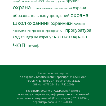
оружие
недобросовестный ЧОП
оборот оружия
охрана
охрана
охрана массовых мероприятий
охрана
образовательных учреждений
школ
охранник
охранники
полиция
прокуратура
проверка
преступление
проверка ЧОП
суд
частная охрана
тендер на охрану
чоп
штраф
Национальный портал
по охране и безопасности "ГардИнфо" ("ГардИнфо")
Рег. СМИ: ЭЛ № ФС 77 - 80134 от 31.12.2020
(ЭЛ No ФС 77-26419 от 7.12.2006)
Зарегистрировано в Федеральной службе
по надзору в сфере связи, информационных технологий
и массовых коммуникаций (Роскомнадзор) 07.12.2006 г.,
перегистрировано 31.12.2020 г.