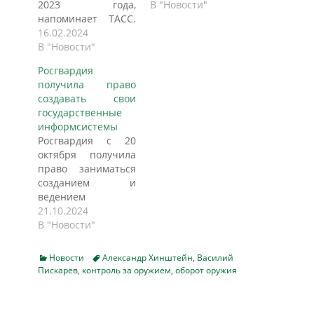
2023 года,
В "Новости"
напоминает ТАСС.
Комитет Госдумы
16.02.2024
по безопасности и
В "Новости"
противодействию
Росгвардия
коррупции
получила право
рекомендовал
создавать свои
депутатам принять
государственные
в первом чтении
информсистемы
законопроект о
Росгвардия с 20
праве Росгвардии
октября получила
создать
право заниматься
собственные
созданием и
государственные
ведением
информационные
государственных
21.10.2024
системы (ГИС) в
информационных
В "Новости"
сферах оборота
систем (ГИС) в
оружия, частной
сфере оборота
охранной
Categories
Tags
Новости
Александр Хинштейн
,
Василий
оружия. Это
деятельности и
Пискарёв
,
контроль за оружием
,
оборот оружия
предполагают
вневедомственной
вступающие в силу
охраны. Дума
нормы закона от 22
может рассмотреть