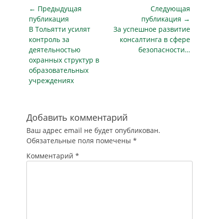
апреля 2024 года №
Навигация
← Предыдущая
Следующая
документ на
82-ФЗ. Также
по
пленарном…
публикация
публикация →
Росгвардия сможет
Предыдущая
Следующая
В Тольятти усилят
За успешное развитие
записям
создавать ГИС в
публикация
публикация
контроль за
консалтинга в сфере
сфере частной
деятельностью
безопасности…
охранной и
охранных структур в
детективной
образовательных
деятельности,
учреждениях
вневедомственной
охраны,
федерального
государственного
Добавить комментарий
контроля (надзора)
Ваш адрес email не будет опубликован.
…
Обязательные поля помечены
*
Комментарий
*