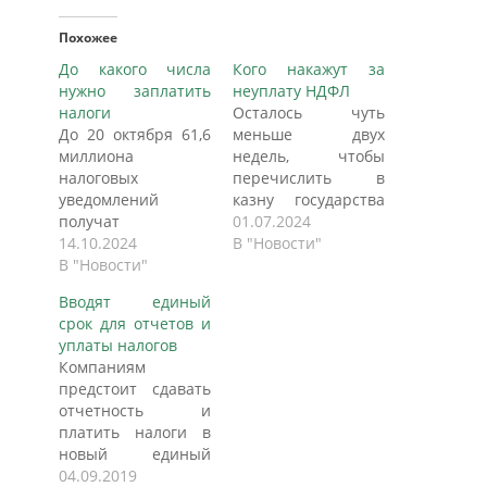
Похожее
До какого числа
Кого накажут за
нужно заплатить
неуплату НДФЛ
налоги
Осталось чуть
До 20 октября 61,6
меньше двух
миллиона
недель, чтобы
налоговых
перечислить в
уведомлений
казну государства
получат
налог на доходы
01.07.2024
собственники
14.10.2024
физических лиц за
В "Новости"
квартир, дач,
В "Новости"
2023 год. Последняя
гаражей,
дата, определенная
Вводят единый
земельных
для этого
срок для отчетов и
участков и
законодательством,
уплаты налогов
автомобилей. Будет
— 15 июля. С 16-го
Компаниям
и новый налог для
числа за каждый
предстоит сдавать
тех, чей доход по
просроченный
отчетность и
вкладам в 2023 году
день будут
платить налоги в
превысил 150
начислять пени.
новый единый
тысяч рублей.
Кого могут
срок. У редакции
04.09.2019
Начисленные
коснуться