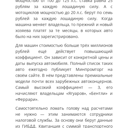
мощностью от 100 до 125 л.с. ставка равна 25
рублям за каждую лошадиную силу. А с
мотоциклов мощностью до 20 л.с. берут по семь
рублей за каждую лошадиную силу. Когда
машина меняет владельца, то прежний и новый
хозяева платят за те месяцы, в которых авто
было на них зарегистрировано.
Для машин стоимостью больше трёх миллионов
рублей ещё действует повышающий
коэффициент. Он зависит от конкретной цены и
даты выпуска автомобиля. Полный список таких
авто ежегодно публикует Минпромторг на
своём сайте. В нём представлены премиальные
модели почти всех зарубежных автоконцернов.
Самый высокий коэффициент — 3, его
начисляют владельцам «Ягуаров», «Бентли» и
«Феррари».
Самостоятельно ломать голову над расчетами
не нужно — этим занимаются сотрудники
налоговой службы. За основу они берут данные
из ГИБДД. Квитанция с суммой транспортного