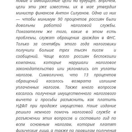
новые и амбициозные цели на будущее. Впрочем,
цели эти уже известны, их в мае утвердил
министр финансов Антон Силуанов. Одна из них
— чтобы минимум 90 процентов россиян были
довольны работой налоговой службы.
Показателем же того, какие в этом есть
проблемы, служат обращения граждан в ФНС.
Только за сентябрь этого года налоговики
получили больше трех тысяч писем и
сообщений. Чаще всего россиян беспокоили
компании, которые нарушали налоговое
законодательство или уклонялись от уплаты
налогов. Символично, что 13 процентов
обращений касалось возврата излишне
уплаченных налогов. Также много вопросов
касалось получения имущественного налогового
вычета и просьбы разъяснить, как платить
НДФЛ при продаже имущества. Наше издание
решило немного помочь налоговой службе в
разъяснении этих вопросов и составило гид по
всем основным налогам, которые платят
физические лица, а также по правилам получения