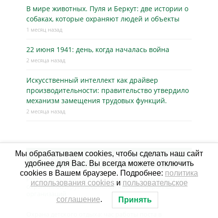
В мире животных. Пуля и Беркут: две истории о
собаках, которые охраняют людей и объекты
1 месяц назад
22 июня 1941: день, когда началась война
2 месяца назад
Искусственный интеллект как драйвер
производительности: правительство утвердило
механизм замещения трудовых функций.
2 месяца назад
Мы обрабатываем cookies, чтобы сделать наш сайт
Самое комментируемое за 30 дней
удобнее для Вас. Вы всегда можете отключить
cookies в Вашем браузере. Подробнее:
политика
Росгвардия информирует о главных изменениях для
использования cookies
и
пользовательское
охранников и руководителей частных охранных
организаций
соглашение
.
Принять
Охрана детского отдыха: час работы поста в