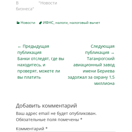
УНП есть проект
В "Новости
суммы надо внести
штрафные санкции,
изменений в НК,
бизнеса"
в казну государства
рассказывает
который скоро
не позднее 2
«Парламентская
будет
декабря.
газета». Надо
Categories
Tags
Новости
ИФНС
,
налоги
,
налоговый вычет
рассматривать
«Парламентская
успеть Есть
Госдума. Мы
газета»
категории россиян,
расскажем об
напоминает, за
которые…
ожидаемых
Навигация
какое имущество…
← Предыдущая
Следующая
поправках. Часть
по
публикация
публикация →
изменений в
Предыдущая
Следующая
Банки отследят, где вы
Таганрогский
записям
кодекс, которые
публикация
публикация
находитесь, и
авиационный завод
запланировал
проверят, можете ли
имени Бериева
Минфин, должна
вы платить
задолжал за охрану 1,5
была вступить в
миллиона
силу еще 1 июля
2019 года (см.
статью «Налоговый
кодекс…
Добавить комментарий
Ваш адрес email не будет опубликован.
Обязательные поля помечены
*
Комментарий
*