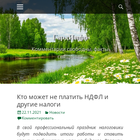
Primary Menu
Найт
Skip
to
content
ГардИнфо
Комментарии свободны, факты
священны
Кто может не платить НДФЛ и
другие налоги
Posted
Categories
22.11.2021
Новости
on
Комментировать
В свой профессиональный праздник налоговики
будут подводить итоги работы и ставить