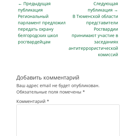
Навигация
обеспечению
← Предыдущая
Следующая
противопожарной
по
публикация
публикация →
и
Предыдущая
Следующая
Региональный
В Тюменской области
записям
антитеррористической
публикация
публикация
парламент предложил
представители
защищенности
передать охрану
Росгвардии
образовательных
белгородских школ
принимают участие в
организаций.
росгвардейцам
заседаниях
Денежные средства
антитеррористической
будут направлены
комиссий
на модернизацию
пожарной
сигнализации и
инженерно-
Добавить комментарий
технической
Ваш адрес email не будет опубликован.
защиты объектов:
Обязательные поля помечены
*
установку
дополнительных
Комментарий
*
систем
видеонаблюдения,
оповещения,
приобретение
металлоискателей,