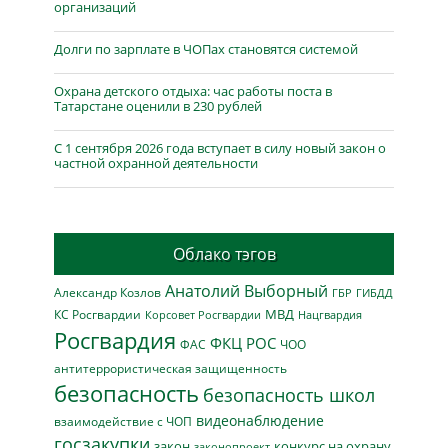
организаций
Долги по зарплате в ЧОПах становятся системой
Охрана детского отдыха: час работы поста в
Татарстане оценили в 230 рублей
С 1 сентября 2026 года вступает в силу новый закон о
частной охранной деятельности
Облако тэгов
Анатолий Выборный
Александр Козлов
ГБР
ГИБДД
МВД
КС Росгвардии
Нацгвардия
Корсовет Росгвардии
Росгвардия
ФКЦ РОС
ФАС
ЧОО
антитеррористическая защищенность
безопасность
безопасность школ
видеонаблюдение
взаимодействие с ЧОП
госзакупки
закон
конкурс на охрану
законопроект