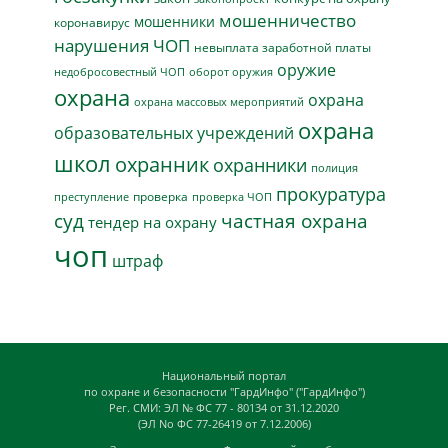
мошенничество
мошенники
коронавирус
нарушения ЧОП
невыплата заработной платы
оружие
недобросовестный ЧОП
оборот оружия
охрана
охрана
охрана массовых мероприятий
охрана
образовательных учреждений
школ
охранник
охранники
полиция
прокуратура
проверка
преступление
проверка ЧОП
суд
частная охрана
тендер на охрану
чоп
штраф
Национальный портал
по охране и безопасности "ГардИнфо" ("ГардИнфо")
Рег. СМИ: ЭЛ № ФС 77 - 80134 от 31.12.2020
(ЭЛ No ФС 77-26419 от 7.12.2006)