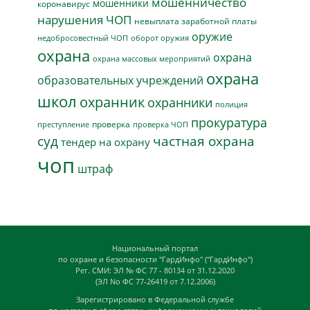
мошенничество
мошенники
коронавирус
нарушения ЧОП
невыплата заработной платы
оружие
недобросовестный ЧОП
оборот оружия
охрана
охрана
охрана массовых мероприятий
охрана
образовательных учреждений
школ
охранник
охранники
полиция
прокуратура
проверка
преступление
проверка ЧОП
суд
частная охрана
тендер на охрану
чоп
штраф
Национальный портал
по охране и безопасности "ГардИнфо" ("ГардИнфо")
Рег. СМИ: ЭЛ № ФС 77 - 80134 от 31.12.2020
(ЭЛ No ФС 77-26419 от 7.12.2006)
Зарегистрировано в Федеральной службе