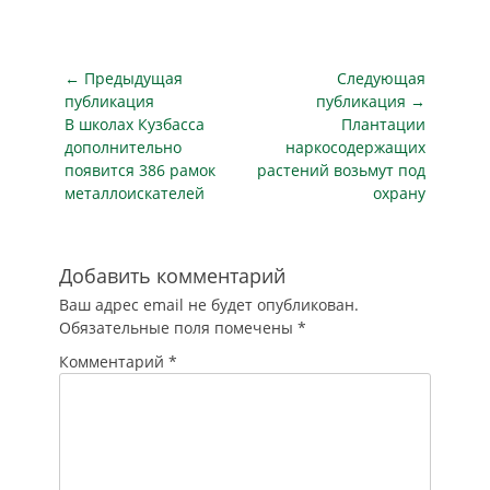
М. Горького. В
мероприятии
примет участие
член
Навигация
← Предыдущая
Следующая
Общественной
по
публикация
публикация →
Палаты РФ,
Предыдущая
Следующая
В школах Кузбасса
Плантации
записям
президент ФКЦ РОС
публикация
публикация
дополнительно
наркосодержащих
Александр Козлов.
появится 386 рамок
растений возьмут под
Общественные
металлоискателей
охрану
слушания
проводятся
совместно с
комиссией по
Добавить комментарий
развитию
Ваш адрес email не будет опубликован.
экономики,
Обязательные поля помечены
*
предпринимательства,
…
Комментарий
*