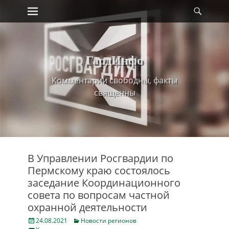
Primary Menu
Найт
Skip
to
content
ГардИнфо
Комментарии свободны, факты
священны
В Управлении Росгвардии по
Пермскому краю состоялось
заседание Координационного
совета по вопросам частной
охранной деятельности
Posted
Categories
24.08.2021
Новости регионов