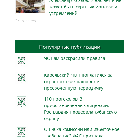
Александр Козлов: У нас нет и не
может быть скрытых мотивов и
устремлений
2 года назад
Популярные публикации
ЧОПам раскрасили правила
Карельский ЧОП поплатился за
охранника без нашивок и
просроченную периодичку
110 протоколов, 3
приостановленных лицензии:
Росгвардия проверила кубанскую
охрану
Ошибка комиссии или избыточное
требование? ФАС признала