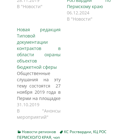
28.11.2019
Росгвардии по
В "Новости"
Пермскому краю
06.12.2024
В "Новости"
Новая редакция
Типовой
документации
контрактов в
области охраны
объектов
бюджетной сферы
Общественные
слушания на эту
тему состоятся 27
ноября 2019 года в
Перми на площадке
ГКБУК Пермская
31.10.2019
государственная
В "Анонсы
ордена «Знак
мероприятий"
Почёта» краевая
универсальная
Categories
Tags
Новости регионов
КС Росгвардии
,
КЦ РОС
библиотека им. А.
ПЕРМСКО/ГО КРАЯ
,
чоп