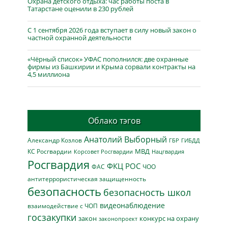
Охрана детского отдыха: час работы поста в
Татарстане оценили в 230 рублей
С 1 сентября 2026 года вступает в силу новый закон о
частной охранной деятельности
«Чёрный список» УФАС пополнился: две охранные
фирмы из Башкирии и Крыма сорвали контракты на
4,5 миллиона
Облако тэгов
Анатолий Выборный
Александр Козлов
ГБР
ГИБДД
МВД
КС Росгвардии
Нацгвардия
Корсовет Росгвардии
Росгвардия
ФКЦ РОС
ФАС
ЧОО
антитеррористическая защищенность
безопасность
безопасность школ
видеонаблюдение
взаимодействие с ЧОП
госзакупки
закон
конкурс на охрану
законопроект