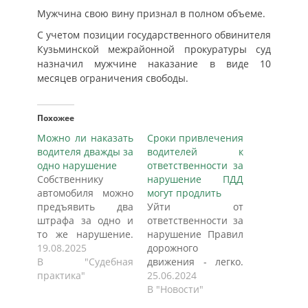
Мужчина свою вину признал в полном объеме.
С учетом позиции государственного обвинителя
Кузьминской межрайонной прокуратуры суд
назначил мужчине наказание в виде 10
месяцев ограничения свободы.
Похожее
Можно ли наказать
Сроки привлечения
водителя дважды за
водителей к
одно нарушение
ответственности за
Собственнику
нарушение ПДД
автомобиля можно
могут продлить
предъявить два
Уйти от
штрафа за одно и
ответственности за
то же нарушение.
нарушение Правил
Если, конечно, он
19.08.2025
дорожного
нарушил Правила
В "Судебная
движения - легко.
дорожного
практика"
Достаточно
25.06.2024
движения
обжаловать
В "Новости"
одновременно
вынесенный