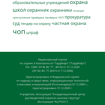
охрана
образовательных учреждений
школ
охранник
охранники
полиция
прокуратура
проверка
преступление
проверка ЧОП
суд
частная охрана
тендер на охрану
чоп
штраф
Национальный портал
по охране и безопасности "ГардИнфо" ("ГардИнфо")
Рег. СМИ: ЭЛ № ФС 77 - 80134 от 31.12.2020
(ЭЛ No ФС 77-26419 от 7.12.2006)
Зарегистрировано в Федеральной службе
по надзору в сфере связи, информационных технологий
и массовых коммуникаций (Роскомнадзор) 07.12.2006 г.,
перегистрировано 31.12.2020 г.
Учредитель: Ассоциация "Координационный центр
руководителей охранно-сыскных структур"
(Ассоциация "КЦ РОСС")