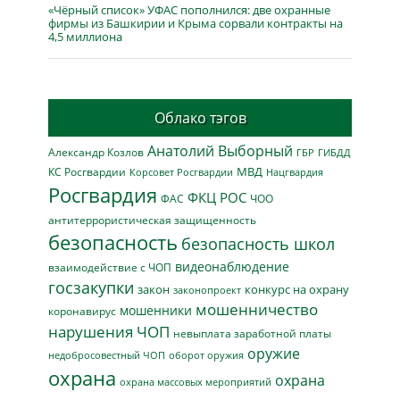
«Чёрный список» УФАС пополнился: две охранные
фирмы из Башкирии и Крыма сорвали контракты на
4,5 миллиона
Облако тэгов
Анатолий Выборный
Александр Козлов
ГБР
ГИБДД
МВД
КС Росгвардии
Нацгвардия
Корсовет Росгвардии
Росгвардия
ФКЦ РОС
ФАС
ЧОО
антитеррористическая защищенность
безопасность
безопасность школ
видеонаблюдение
взаимодействие с ЧОП
госзакупки
закон
конкурс на охрану
законопроект
мошенничество
мошенники
коронавирус
нарушения ЧОП
невыплата заработной платы
оружие
недобросовестный ЧОП
оборот оружия
охрана
охрана
охрана массовых мероприятий