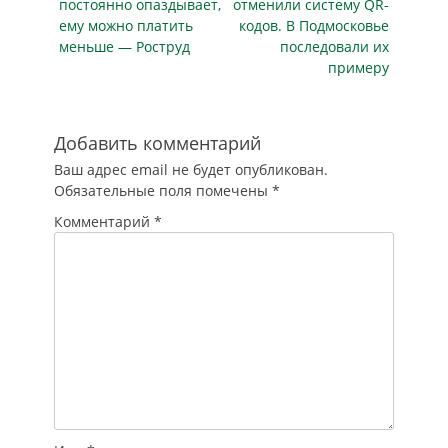
публикация
публикация
постоянно опаздывает,
университета…
отменили систему QR-
подмосковным
ему можно платить
кодов. В Подмосковье
губернатором
меньше — Роструд
последовали их
Андреем
примеру
Воробьевым. А
именно подпункта
3 пункта 5
постановления "О
Добавить комментарий
введении в
Ваш адрес email не будет опубликован.
Московской
Обязательные поля помечены
*
области режима
повышенной…
Комментарий
*