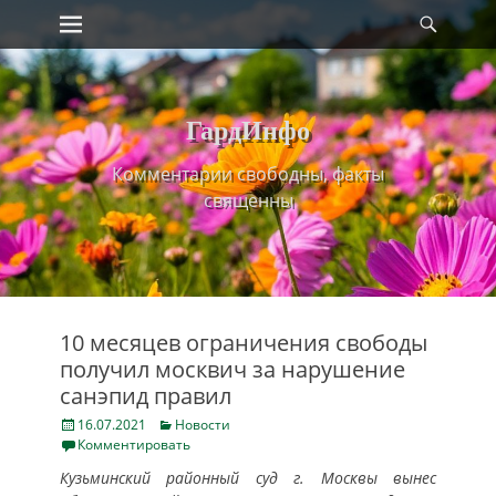
Primary Menu
Найт
Skip
to
content
ГардИнфо
Комментарии свободны, факты
священны
10 месяцев ограничения свободы
получил москвич за нарушение
санэпид правил
Posted
Categories
16.07.2021
Новости
on
Комментировать
Кузьминский районный суд г. Москвы вынес