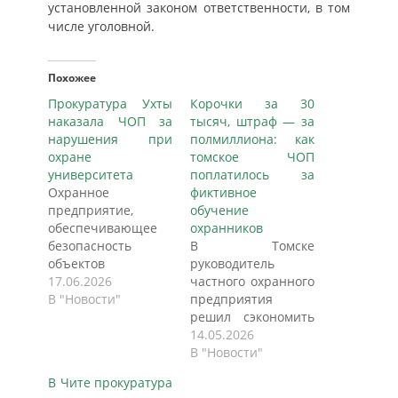
установленной законом ответственности, в том
числе уголовной.
Похожее
Прокуратура Ухты
Корочки за 30
наказала ЧОП за
тысяч, штраф — за
нарушения при
полмиллиона: как
охране
томское ЧОП
университета
поплатилось за
Охранное
фиктивное
предприятие,
обучение
обеспечивающее
охранников
безопасность
В Томске
объектов
руководитель
Ухтинского
17.06.2026
частного охранного
государственного
В "Новости"
предприятия
технического
решил сэкономить
университета,
на подготовке
14.05.2026
попало под
сотрудников.
В "Новости"
пристальное
Вместо реального
В Чите прокуратура
внимание
обучения он