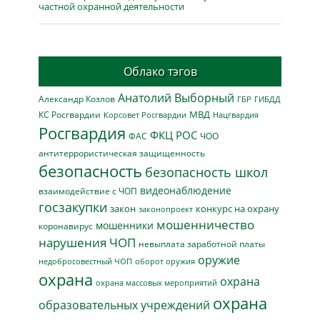
частной охранной деятельности
Облако тэгов
Анатолий Выборный
Александр Козлов
ГБР
ГИБДД
МВД
КС Росгвардии
Нацгвардия
Корсовет Росгвардии
Росгвардия
ФКЦ РОС
ФАС
ЧОО
антитеррористическая защищенность
безопасность
безопасность школ
видеонаблюдение
взаимодействие с ЧОП
госзакупки
закон
конкурс на охрану
законопроект
мошенничество
мошенники
коронавирус
нарушения ЧОП
невыплата заработной платы
оружие
недобросовестный ЧОП
оборот оружия
охрана
охрана
охрана массовых мероприятий
охрана
образовательных учреждений