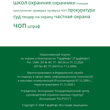
школ
охранник
охранники
полиция
прокуратура
проверка
преступление
проверка ЧОП
суд
частная охрана
тендер на охрану
чоп
штраф
Национальный портал
по охране и безопасности "ГардИнфо" ("ГардИнфо")
Рег. СМИ: ЭЛ № ФС 77 - 80134 от 31.12.2020
(ЭЛ No ФС 77-26419 от 7.12.2006)
Зарегистрировано в Федеральной службе
по надзору в сфере связи, информационных технологий
и массовых коммуникаций (Роскомнадзор) 07.12.2006 г.,
перегистрировано 31.12.2020 г.
Учредитель: Ассоциация "Координационный центр
руководителей охранно-сыскных структур"
(Ассоциация "КЦ РОСС")
Copyright © 2026
ГардИнфо
Все права защищены.