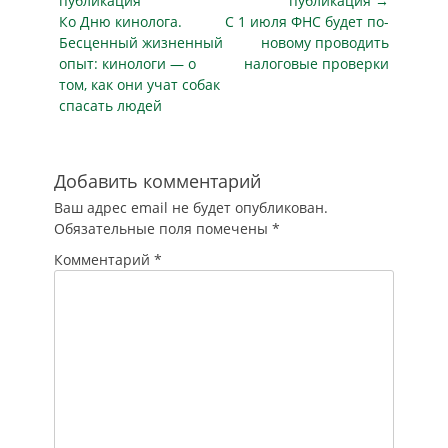
по
в…
публикация
публикация →
двух охранников
Предыдущая
Следующая
Ко Дню кинолога.
С 1 июля ФНС будет по-
записям
неверно учтены
публикация
публикация
Бесценный жизненный
новому проводить
отработанные
опыт: кинологи — о
налоговые проверки
сверхурочные часы
том, как они учат собак
и работа в
спасать людей
праздничные дни,
в связи с чем
заработная плата
оказалась…
Добавить комментарий
Ваш адрес email не будет опубликован.
Обязательные поля помечены
*
Комментарий
*