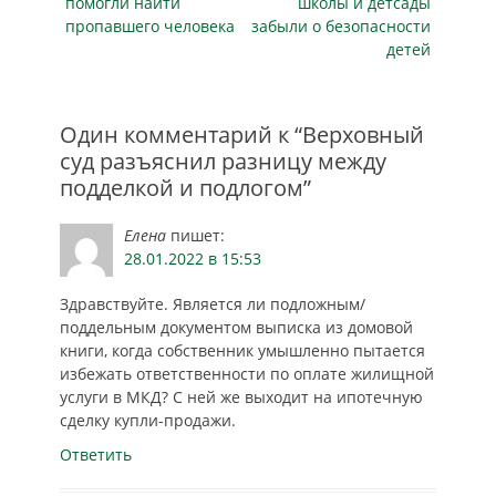
таких дел, как
соблюдение правил
публикация
публикация
помогли найти
школы и детсады
госзакупок. В
кража…
его…
пропавшего человека
забыли о безопасности
частности,
детей
проанализированы
судебные
материалы по
конкретным делам
Один комментарий к “Верховный
о заключении,
суд разъяснил разницу между
изменении и
подделкой и подлогом”
расторжении
государственных и
Елена
пишет:
муниципальных
28.01.2022 в 15:53
контрактов,…
Здравствуйте. Является ли подложным/
поддельным документом выписка из домовой
книги, когда собственник умышленно пытается
избежать ответственности по оплате жилищной
услуги в МКД? С ней же выходит на ипотечную
сделку купли-продажи.
Ответить