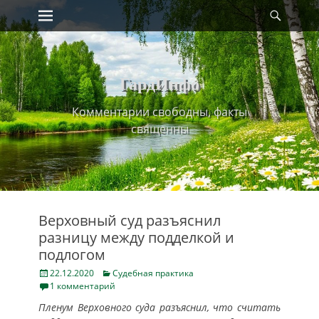
Primary Menu
Найт
Skip
to
content
ГардИнфо
Комментарии свободны, факты
священны
Верховный суд разъяснил
разницу между подделкой и
подлогом
Posted
Categories
22.12.2020
Судебная практика
on
1 комментарий
Пленум Верховного суда разъяснил, что считать