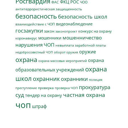
Росгвардия
ФКЦ РОС
ФАС
ЧОО
антитеррористическая защищенность
безопасность
безопасность школ
видеонаблюдение
взаимодействие с ЧОП
госзакупки
закон
конкурс на охрану
законопроект
мошенничество
мошенники
коронавирус
нарушения ЧОП
невыплата заработной платы
оружие
недобросовестный ЧОП
оборот оружия
охрана
охрана
охрана массовых мероприятий
охрана
образовательных учреждений
школ
охранник
охранники
полиция
прокуратура
проверка
преступление
проверка ЧОП
суд
частная охрана
тендер на охрану
чоп
штраф