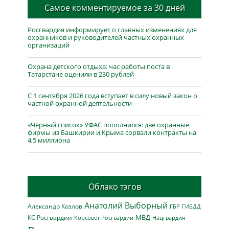
Самое комментируемое за 30 дней
Росгвардия информирует о главных изменениях для
охранников и руководителей частных охранных
организаций
Охрана детского отдыха: час работы поста в
Татарстане оценили в 230 рублей
С 1 сентября 2026 года вступает в силу новый закон о
частной охранной деятельности
«Чёрный список» УФАС пополнился: две охранные
фирмы из Башкирии и Крыма сорвали контракты на
4,5 миллиона
Облако тэгов
Анатолий Выборный
Александр Козлов
ГБР
ГИБДД
МВД
КС Росгвардии
Нацгвардия
Корсовет Росгвардии