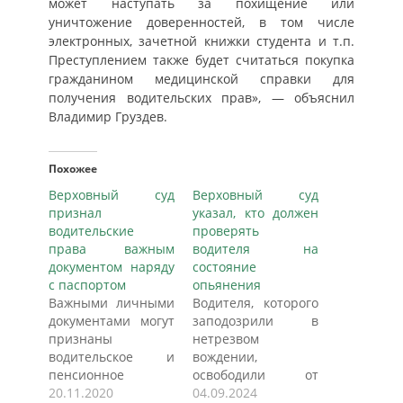
может наступать за похищение или
уничтожение доверенностей, в том числе
электронных, зачетной книжки студента и т.п.
Преступлением также будет считаться покупка
гражданином медицинской справки для
получения водительских прав», — объяснил
Владимир Груздев.
Похожее
Верховный суд
Верховный суд
признал
указал, кто должен
водительские
проверять
права важным
водителя на
документом наряду
состояние
с паспортом
опьянения
Важными личными
Водителя, которого
документами могут
заподозрили в
признаны
нетрезвом
водительское и
вождении,
пенсионное
освободили от
удостоверения,
20.11.2020
наказания на
04.09.2024