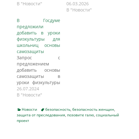
управы Лианозово
В "Новости"
с сюрприза.
06.03.2026
и представителями
Женщин —
В "Новости"
Парка культуры и
пациенток,
В Госдуме
отдыха
посетительниц и
предложили
«Лианозовский»
сотрудниц —
добавить в уроки
провели на пруду
встречали у входа
физкультуры для
инструкторско-
мужчины с
школьниц основы
методические
открытками. Среди
самозащиты
занятия. Участники
тех, кто решил
Запрос с
- работники
подарить
предложением
частного охранного
праздничное
добавить основы
предприятия,
настроение, были
самозащиты в
обеспечивающие в
не только врачи, но
уроки физкультуры
парке безопасность
и те, кто обычно
для школьниц
26.07.2024
отдыхающих,
остаётся в тени, —
старших классов
В "Новости"
обучались
охранники,
отправила в
спасению людей на
обеспечивающие
Минпросвещения
воде и оказанию
безопасность
Categories
Tags
Новости
безопасность
,
безопасность женщин
,
депутат Госдумы от
первой помощи
защита от преследования
,
медучреждения.
позовите галю
,
социальный
партии "Новые
проект
при утоплении и
Главный врач
люди" Анна
переохлаждении
Вадим…
Скрозникова. У
пострадавшего для
партии есть