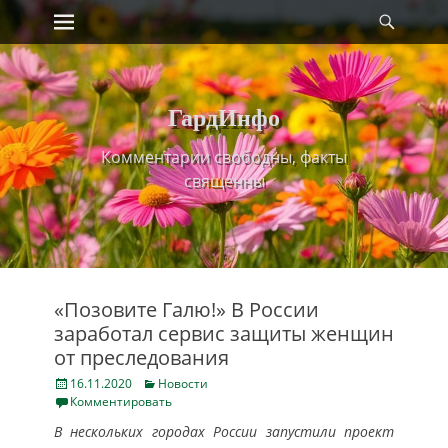
Primary Menu
Найт
Skip
to
content
ГардИнфо
Комментарии свободны, факты
священны
«Позовите Галю!» В России
заработал сервис защиты женщин
от преследования
Posted
Categories
16.11.2020
Новости
on
Комментировать
В нескольких городах России запустили проект