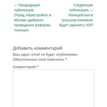
работников…
Навигация
специальный
← Предыдущая
Следующая
проект по
по
публикация
публикация →
обучению женщин
Предыдущая
Следующая
Отряд, перестройся: в
Полицейских в
записям
самозащите "Бить
публикация
публикация
Москве одобрили
тульском Кимовске
надо первой",
проведение реформы
будет охранять ЧОП
информирует
полиции
"Российская
газета". В запросе
содержится
просьба о
Добавить комментарий
рассмотрении
Ваш адрес email не будет опубликован.
возможности
Обязательные поля помечены
*
разработки
отдельного блока/
Комментарий
*
модуля для…