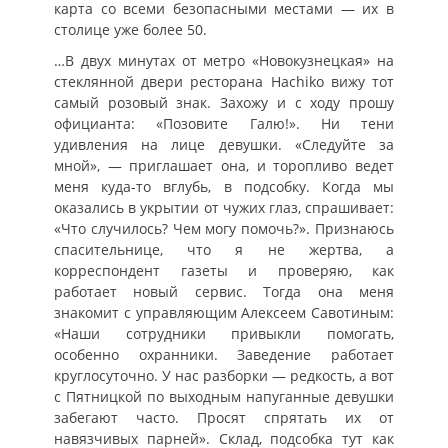
карта со всеми безопасными местами — их в
столице уже более 50.
…В двух минутах от метро «Новокузнецкая» на
стеклянной двери ресторана Hachiko вижу тот
самый розовый знак. Захожу и с ходу прошу
официанта: «Позовите Галю!». Ни тени
удивления на лице девушки. «Следуйте за
мной», — приглашает она, и торопливо ведет
меня куда-то вглубь, в подсобку. Когда мы
оказались в укрытии от чужих глаз, спрашивает:
«Что случилось? Чем могу помочь?». Признаюсь
спасительнице, что я не жертва, а
корреспондент газеты и проверяю, как
работает новый сервис. Тогда она меня
знакомит с управляющим Алексеем Савотиным:
«Наши сотрудники привыкли помогать,
особенно охранники. Заведение работает
круглосуточно. У нас разборки — редкость, а вот
с Пятницкой по выходным напуганные девушки
забегают часто. Просят спрятать их от
навязчивых парней». Склад, подсобка тут как