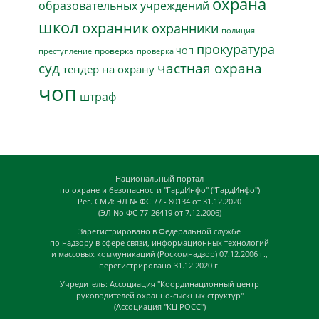
охрана
образовательных учреждений
школ
охранник
охранники
полиция
прокуратура
проверка
преступление
проверка ЧОП
суд
частная охрана
тендер на охрану
чоп
штраф
Национальный портал
по охране и безопасности "ГардИнфо" ("ГардИнфо")
Рег. СМИ: ЭЛ № ФС 77 - 80134 от 31.12.2020
(ЭЛ No ФС 77-26419 от 7.12.2006)
Зарегистрировано в Федеральной службе
по надзору в сфере связи, информационных технологий
и массовых коммуникаций (Роскомнадзор) 07.12.2006 г.,
перегистрировано 31.12.2020 г.
Учредитель: Ассоциация "Координационный центр
руководителей охранно-сыскных структур"
(Ассоциация "КЦ РОСС")