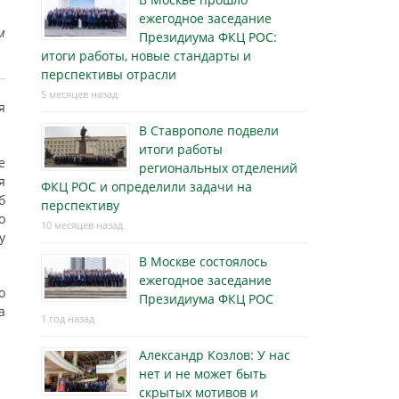
ежегодное заседание
м
Президиума ФКЦ РОС:
итоги работы, новые стандарты и
перспективы отрасли
5 месяцев назад
я
В Ставрополе подвели
итоги работы
е
региональных отделений
я
ФКЦ РОС и определили задачи на
б
перспективу
о
10 месяцев назад
у
В Москве состоялось
ежегодное заседание
о
Президиума ФКЦ РОС
а
1 год назад
Александр Козлов: У нас
нет и не может быть
скрытых мотивов и