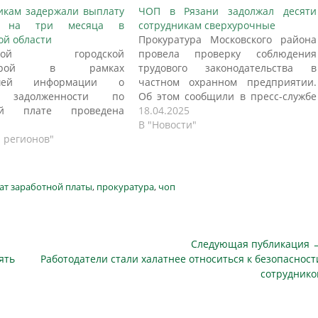
икам задержали выплату
ЧОП в Рязани задолжал десяти
ы на три месяца в
сотрудникам сверхурочные
ой области
Прокуратура Московского района
йской городской
провела проверку соблюдения
атурой в рамках
трудового законодательства в
вшей информации о
частном охранном предприятии.
 задолженности по
Об этом сообщили в пресс-службе
ной плате проведена
Прокуратуры Рязанской области.
18.04.2025
соблюдения требований
Установлено, что в нарушение
В "Новости"
 законодательства в ООО
и регионов"
трудового законодательства десяти
аж». Установлено, что
сотрудникам охранного
14 работниками
предприятия не выплачена
ации образовалась
заработная плата за сверхурочную
ат заработной платы
,
прокуратура
,
чоп
ность по заработной
работу на общую сумму более 90
я 2024 года на сумму 929
тыс. рублей. Прокуратура внесла
блей. Городской
представление руководителю
урой по вышеназванным
организации, в…
Следующая публикация 
 незамедлительно
Следующая
ять
Работодатели стали халатнее относиться к безопасност
ана…
публикация
сотруднико