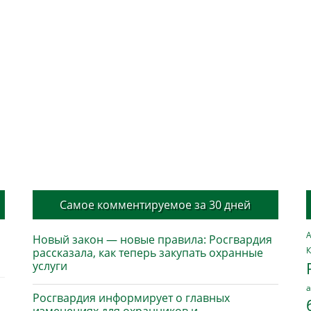
Самое комментируемое за 30 дней
А
Новый закон — новые правила: Росгвардия
К
рассказала, как теперь закупать охранные
услуги
а
Росгвардия информирует о главных