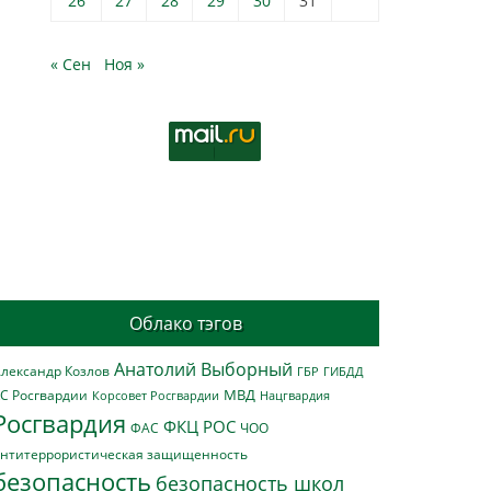
26
27
28
29
30
31
« Сен
Ноя »
Облако тэгов
Анатолий Выборный
лександр Козлов
ГБР
ГИБДД
МВД
С Росгвардии
Нацгвардия
Корсовет Росгвардии
Росгвардия
ФКЦ РОС
ФАС
ЧОО
нтитеррористическая защищенность
безопасность
безопасность школ