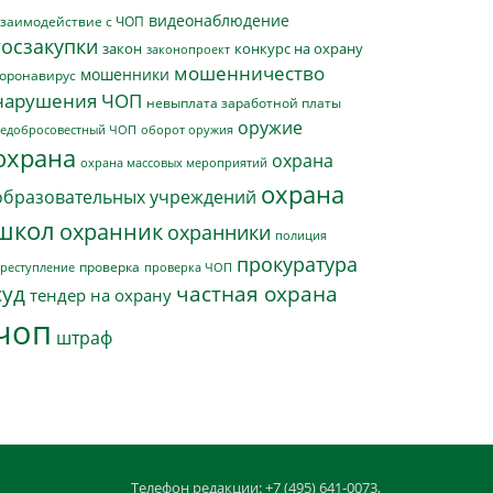
видеонаблюдение
заимодействие с ЧОП
госзакупки
закон
конкурс на охрану
законопроект
мошенничество
мошенники
оронавирус
нарушения ЧОП
невыплата заработной платы
оружие
едобросовестный ЧОП
оборот оружия
охрана
охрана
охрана массовых мероприятий
охрана
образовательных учреждений
школ
охранник
охранники
полиция
прокуратура
проверка
реступление
проверка ЧОП
суд
частная охрана
тендер на охрану
чоп
штраф
Телефон редакции: +7 (495) 641-0073,