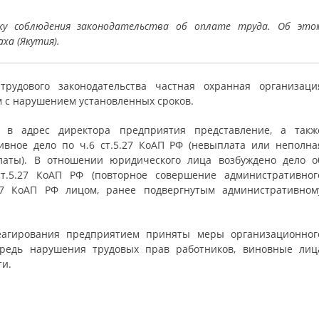
рку соблюдения законодательства об оплате труда. Об это
ха (Якутия).
рудового законодательства частная охранная организаци
 с нарушением установленных сроков.
 в адрес директора предприятия представление, а такж
вное дело по ч.6 ст.5.27 КоАП РФ (невыплата или неполна
латы). В отношении юридического лица возбуждено дело о
т.5.27 КоАП РФ (повторное совершение административног
.27 КоАП РФ лицом, ранее подвергнутым административном
еагирования предприятием приняты меры организационног
редь нарушения трудовых прав работников, виновные лиц
ти.