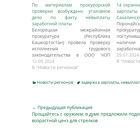
По материалам прокурорской
14 охранн
проверки возбуждено уголовное
зарплат
дело по факту невыплаты
Сахалинск
заработной платы
Порона
Белорецкая межрайонная
прокур
прокуратура (Республика
поступи
Башкортостан) провела проверку
наличии
исполнения трудового
заработ
законодательства в ООО ЧОП
проверка 
29.07.2024
«Альфа-Белорецк». Установлено,
12.09.2024
трудового
В "Новост
что организация с марта по июнь
В "Новости регионов"
«ОА «Стр
2024 года осуществляла выплату
перед 
заработной платы 10 сотрудникам
организ
Categories
Tags
Новости регионов
задержка зарплаты
,
невыплат
ниже установленного
задолжен
минимального размера оплаты
плате с ма
труда, в связи с чем перед ними
285 ру
образовалась задолженность в
прокурат
Навигация
← Предыдущая публикация
сумме более 440 тыс. рублей.
фактам
Предыдущая
Прощайтесь с оружием: в думе предложили подн
по
Прокуратура…
организов
публикация
возрастной ценз для стрелков
записям