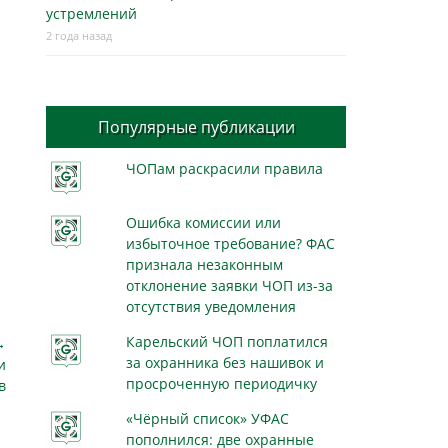
устремлений
2 года назад
Популярные публикации
ЧОПам раскрасили правила
Ошибка комиссии или
избыточное требование? ФАС
признала незаконным
отклонение заявки ЧОП из-за
отсутствия уведомления
Карельский ЧОП поплатился
→
за охранника без нашивок и
и
просроченную периодичку
в
«Чёрный список» УФАС
пополнился: две охранные